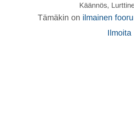
Käännös, Lurttin
Tämäkin on
ilmainen foor
Ilmoita