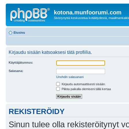
kotona.munfoorumi.com
Sivistynyttä keskustelua kotiäitiydestä, maailmankaik
Etusivu
Kirjaudu sisään katsoaksesi tätä profiilia.
Käyttäjätunnus:
Salasana:
Unohdin salasanani
Kirjaudu automaattisesti sisään.
Piilota paikalla olemiseni tällä kertaa
REKISTERÖIDY
Sinun tulee olla rekisteröitynyt v