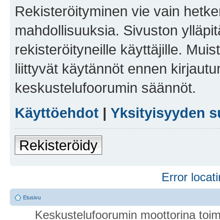
Rekisteröityminen vie vain hetken
mahdollisuuksia. Sivuston ylläpit
rekisteröityneille käyttäjille. Mu
liittyvät käytännöt ennen kirjau
keskustelufoorumin säännöt.
Käyttöehdot
|
Yksityisyyden s
Rekisteröidy
Error locati
Etusivu
Keskustelufoorumin moottorina toim