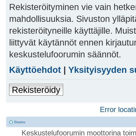
Rekisteröityminen vie vain hetken
mahdollisuuksia. Sivuston ylläpit
rekisteröityneille käyttäjille. Mu
liittyvät käytännöt ennen kirjau
keskustelufoorumin säännöt.
Käyttöehdot
|
Yksityisyyden s
Rekisteröidy
Error locati
Etusivu
Keskustelufoorumin moottorina toim