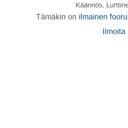
Käännös, Lurttin
Tämäkin on
ilmainen foor
Ilmoita