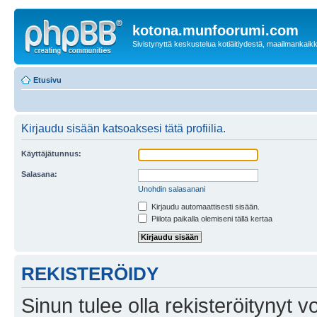
kotona.munfoorumi.com
Sivistynyttä keskustelua kotiäitiydestä, maailmankaik
Etusivu
Kirjaudu sisään katsoaksesi tätä profiilia.
Käyttäjätunnus:
Salasana:
Unohdin salasanani
Kirjaudu automaattisesti sisään.
Piilota paikalla olemiseni tällä kertaa
REKISTERÖIDY
Sinun tulee olla rekisteröitynyt v