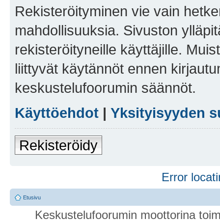
Rekisteröityminen vie vain hetken
mahdollisuuksia. Sivuston ylläpit
rekisteröityneille käyttäjille. Mu
liittyvät käytännöt ennen kirjau
keskustelufoorumin säännöt.
Käyttöehdot
|
Yksityisyyden s
Rekisteröidy
Error locati
Etusivu
Keskustelufoorumin moottorina toim