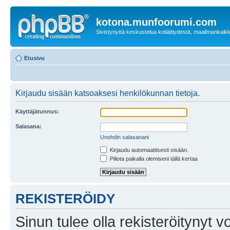
kotona.munfoorumi.com
Sivistynyttä keskustelua kotiäitiydestä, maailmankaik
Etusivu
Kirjaudu sisään katsoaksesi henkilökunnan tietoja.
Käyttäjätunnus:
Salasana:
Unohdin salasanani
Kirjaudu automaattisesti sisään.
Piilota paikalla olemiseni tällä kertaa
REKISTERÖIDY
Sinun tulee olla rekisteröitynyt v