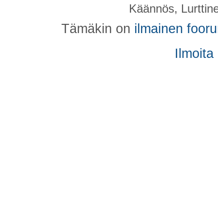
Käännös, Lurttin
Tämäkin on
ilmainen foor
Ilmoita