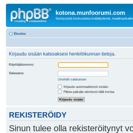
kotona.munfoorumi.com
Sivistynyttä keskustelua kotiäitiydestä, maailmankaik
Etusivu
Kirjaudu sisään katsoaksesi henkilökunnan tietoja.
Käyttäjätunnus:
Salasana:
Unohdin salasanani
Kirjaudu automaattisesti sisään.
Piilota paikalla olemiseni tällä kertaa
REKISTERÖIDY
Sinun tulee olla rekisteröitynyt v