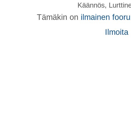
Käännös, Lurttin
Tämäkin on
ilmainen foor
Ilmoita