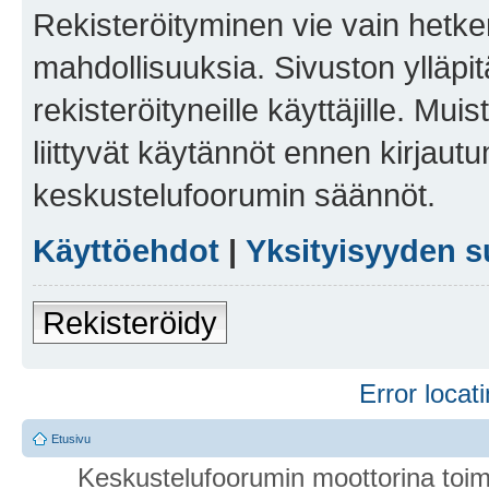
Rekisteröityminen vie vain hetken
mahdollisuuksia. Sivuston ylläpit
rekisteröityneille käyttäjille. Mu
liittyvät käytännöt ennen kirjau
keskustelufoorumin säännöt.
Käyttöehdot
|
Yksityisyyden s
Rekisteröidy
Error locati
Etusivu
Keskustelufoorumin moottorina toim