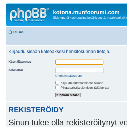
kotona.munfoorumi.com
Sivistynyttä keskustelua kotiäitiydestä, maailmankaik
Etusivu
Kirjaudu sisään katsoaksesi henkilökunnan tietoja.
Käyttäjätunnus:
Salasana:
Unohdin salasanani
Kirjaudu automaattisesti sisään.
Piilota paikalla olemiseni tällä kertaa
REKISTERÖIDY
Sinun tulee olla rekisteröitynyt v