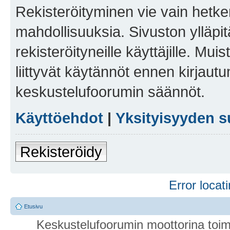
Rekisteröityminen vie vain hetken
mahdollisuuksia. Sivuston ylläpit
rekisteröityneille käyttäjille. Mu
liittyvät käytännöt ennen kirjau
keskustelufoorumin säännöt.
Käyttöehdot
|
Yksityisyyden s
Rekisteröidy
Error locati
Etusivu
Keskustelufoorumin moottorina toim