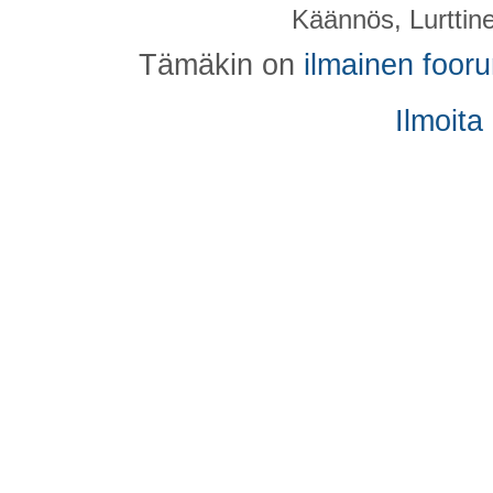
Käännös, Lurttin
Tämäkin on
ilmainen foor
Ilmoita