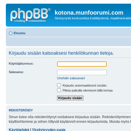
kotona.munfoorumi.com
Sivistynyttä keskustelua kotiäitiydestä, maailmankaik
Etusivu
Kirjaudu sisään katsoaksesi henkilökunnan tietoja.
Käyttäjätunnus:
Salasana:
Unohdin salasanani
Kirjaudu automaattisesti sisään.
Piilota paikalla olemiseni tällä kertaa
REKISTERÖIDY
Sinun tulee olla rekisteröitynyt voidaksesi kirjautua sisään. Rekisteröityminen 
käyttöehtomme ja siihen liittyvät käytännöt ennen kirjautumista. Muista myös
Käyttöehdot
|
Yksityisyyden suoja