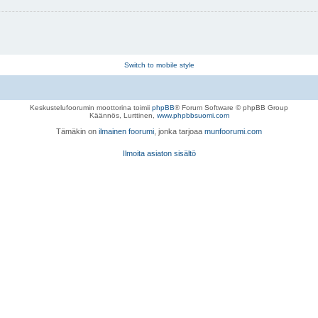
Switch to mobile style
Keskustelufoorumin moottorina toimii
phpBB
® Forum Software © phpBB Group
Käännös, Lurttinen,
www.phpbbsuomi.com
Tämäkin on
ilmainen foorumi
, jonka tarjoaa
munfoorumi.com
Ilmoita asiaton sisältö