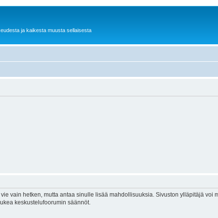
keudesta ja kaikesta muusta sellaisesta
vie vain hetken, mutta antaa sinulle lisää mahdollisuuksia. Sivuston ylläpitäjä voi my
 lukea keskustelufoorumin säännöt.