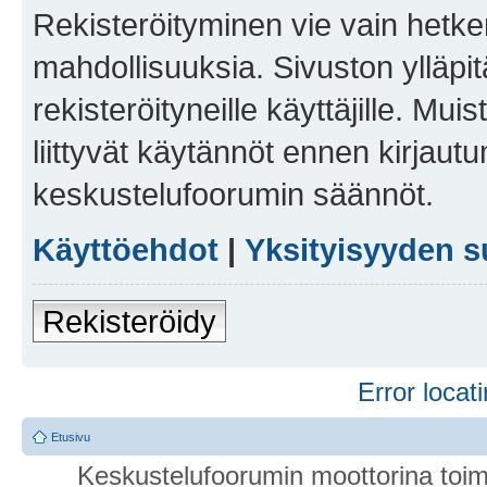
Rekisteröityminen vie vain hetken
mahdollisuuksia. Sivuston ylläpit
rekisteröityneille käyttäjille. Mu
liittyvät käytännöt ennen kirjau
keskustelufoorumin säännöt.
Käyttöehdot
|
Yksityisyyden s
Rekisteröidy
Error locati
Etusivu
Keskustelufoorumin moottorina toim