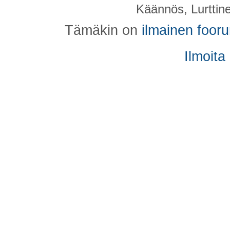
Käännös, Lurttin
Tämäkin on
ilmainen foor
Ilmoita