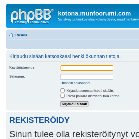
kotona.munfoorumi.com
Sivistynyttä keskustelua kotiäitiydestä, maailmankaik
Etusivu
Kirjaudu sisään katsoaksesi henkilökunnan tietoja.
Käyttäjätunnus:
Salasana:
Unohdin salasanani
Kirjaudu automaattisesti sisään.
Piilota paikalla olemiseni tällä kertaa
REKISTERÖIDY
Sinun tulee olla rekisteröitynyt v