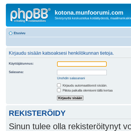
kotona.munfoorumi.com
Sivistynyttä keskustelua kotiäitiydestä, maailmankaik
Etusivu
Kirjaudu sisään katsoaksesi henkilökunnan tietoja.
Käyttäjätunnus:
Salasana:
Unohdin salasanani
Kirjaudu automaattisesti sisään.
Piilota paikalla olemiseni tällä kertaa
REKISTERÖIDY
Sinun tulee olla rekisteröitynyt v