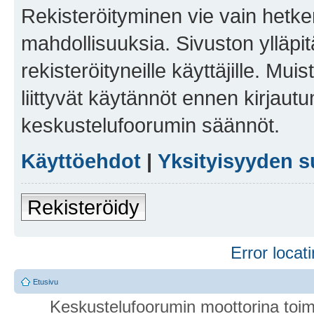
Rekisteröityminen vie vain hetken
mahdollisuuksia. Sivuston ylläpit
rekisteröityneille käyttäjille. Mu
liittyvät käytännöt ennen kirjau
keskustelufoorumin säännöt.
Käyttöehdot
|
Yksityisyyden s
Rekisteröidy
Error locati
Etusivu
Keskustelufoorumin moottorina toim