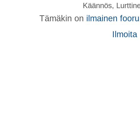
Käännös, Lurttin
Tämäkin on
ilmainen foor
Ilmoita