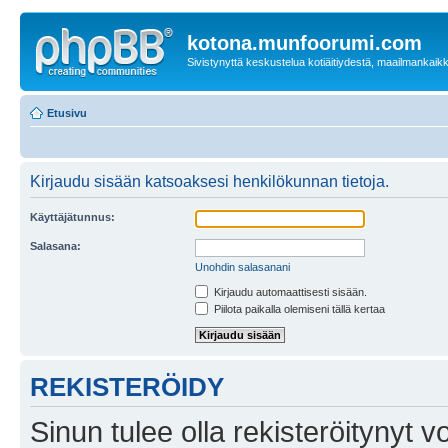
kotona.munfoorumi.com
Sivistynyttä keskustelua kotiäitiydestä, maailmankaik
Etusivu
Kirjaudu sisään katsoaksesi henkilökunnan tietoja.
Käyttäjätunnus:
Salasana:
Unohdin salasanani
Kirjaudu automaattisesti sisään.
Piilota paikalla olemiseni tällä kertaa
REKISTERÖIDY
Sinun tulee olla rekisteröitynyt v