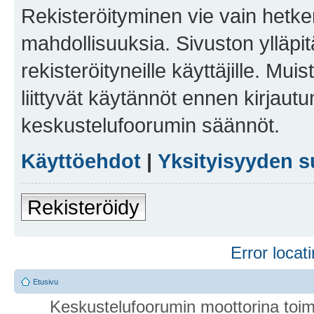
Rekisteröityminen vie vain hetken
mahdollisuuksia. Sivuston ylläpit
rekisteröityneille käyttäjille. Mu
liittyvät käytännöt ennen kirjau
keskustelufoorumin säännöt.
Käyttöehdot
|
Yksityisyyden s
Rekisteröidy
Error locati
Etusivu
Keskustelufoorumin moottorina toim