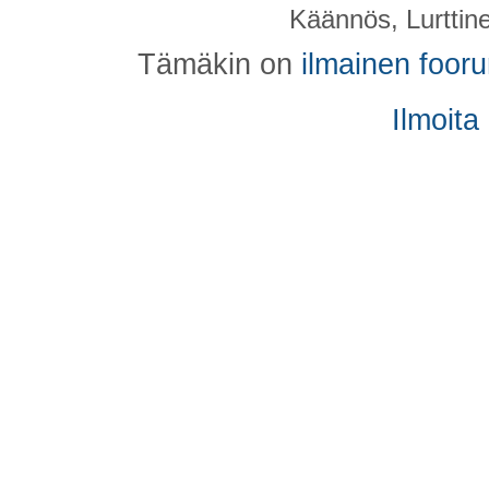
Käännös, Lurttin
Tämäkin on
ilmainen foor
Ilmoita