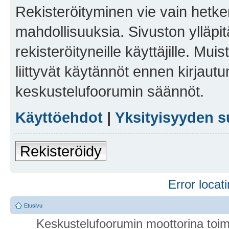
Rekisteröityminen vie vain hetken
mahdollisuuksia. Sivuston ylläpit
rekisteröityneille käyttäjille. Mu
liittyvät käytännöt ennen kirjau
keskustelufoorumin säännöt.
Käyttöehdot
|
Yksityisyyden s
Rekisteröidy
Error locati
Etusivu
Keskustelufoorumin moottorina toim