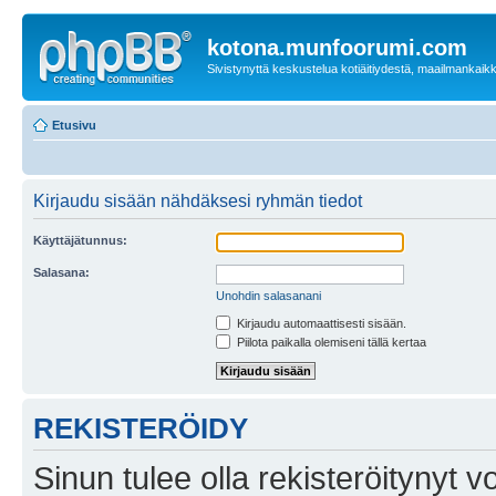
kotona.munfoorumi.com
Sivistynyttä keskustelua kotiäitiydestä, maailmankaik
Etusivu
Kirjaudu sisään nähdäksesi ryhmän tiedot
Käyttäjätunnus:
Salasana:
Unohdin salasanani
Kirjaudu automaattisesti sisään.
Piilota paikalla olemiseni tällä kertaa
REKISTERÖIDY
Sinun tulee olla rekisteröitynyt v