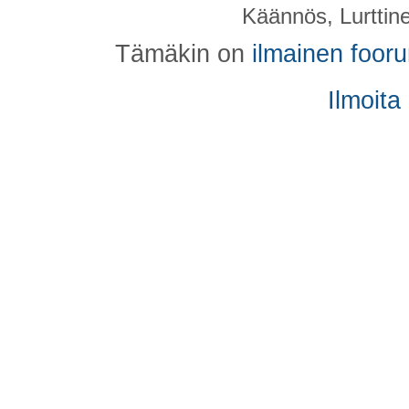
Käännös, Lurttin
Tämäkin on
ilmainen foor
Ilmoita