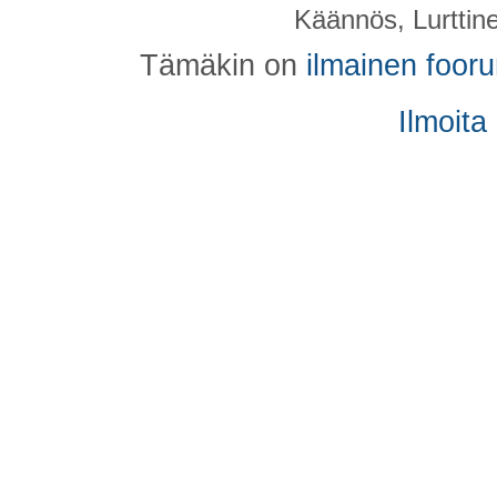
Käännös, Lurttin
Tämäkin on
ilmainen foor
Ilmoita