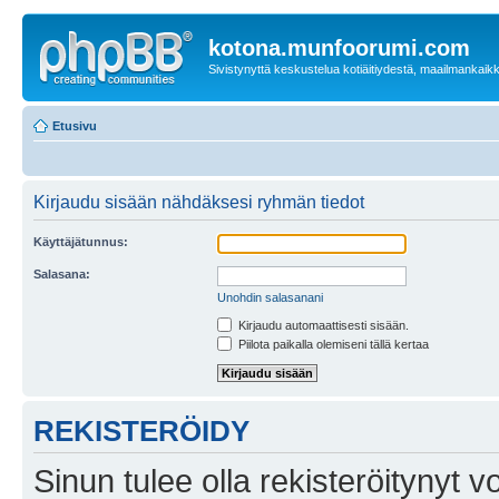
kotona.munfoorumi.com
Sivistynyttä keskustelua kotiäitiydestä, maailmankaik
Etusivu
Kirjaudu sisään nähdäksesi ryhmän tiedot
Käyttäjätunnus:
Salasana:
Unohdin salasanani
Kirjaudu automaattisesti sisään.
Piilota paikalla olemiseni tällä kertaa
REKISTERÖIDY
Sinun tulee olla rekisteröitynyt v