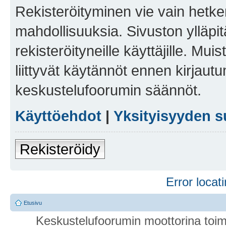
Rekisteröityminen vie vain hetken
mahdollisuuksia. Sivuston ylläpit
rekisteröityneille käyttäjille. Mu
liittyvät käytännöt ennen kirjau
keskustelufoorumin säännöt.
Käyttöehdot
|
Yksityisyyden s
Rekisteröidy
Error locati
Etusivu
Keskustelufoorumin moottorina toim