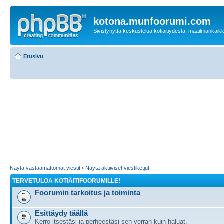
kotona.munfoorumi.com
Sivistynyttä keskustelua kotiäitiydestä, maailmankaik
Etusivu
Näytä vastaamattomat viestit
•
Näytä aktiiviset viestiketjut
TERVETULOA KOTIÄITIFOORUMILLE!
Foorumin tarkoitus ja toiminta
Esittäydy täällä
Kerro itsestäsi ja perheestäsi sen verran kuin haluat.