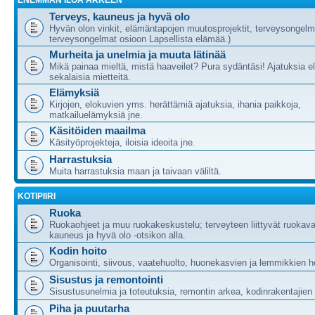
ENEMMÄN ILOA ARKEEN
Terveys, kauneus ja hyvä olo
Hyvän olon vinkit, elämäntapojen muutosprojektit, terveysongelm
terveysongelmat osioon Lapsellista elämää.)
Murheita ja unelmia ja muuta lätinää
Mikä painaa mieltä, mistä haaveilet? Pura sydäntäsi! Ajatuksia e
sekalaisia mietteitä.
Elämyksiä
Kirjojen, elokuvien yms. herättämiä ajatuksia, ihania paikkoja,
matkailuelämyksiä jne.
Käsitöiden maailma
Käsityöprojekteja, iloisia ideoita jne.
Harrastuksia
Muita harrastuksia maan ja taivaan väliltä.
KOTIPIIRI
Ruoka
Ruokaohjeet ja muu ruokakeskustelu; terveyteen liittyvät ruokava
kauneus ja hyvä olo -otsikon alla.
Kodin hoito
Organisointi, siivous, vaatehuolto, huonekasvien ja lemmikkien h
Sisustus ja remontointi
Sisustusunelmia ja toteutuksia, remontin arkea, kodinrakentajie
Piha ja puutarha