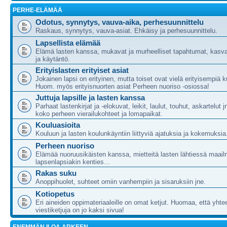
PERHE-ELÄMÄÄ
Odotus, synnytys, vauva-aika, perhesuunnittelu
Raskaus, synnytys, vauva-asiat. Ehkäisy ja perhesuunnittelu.
Lapsellista elämää
Elämä lasten kanssa, mukavat ja murheelliset tapahtumat, kasva
ja käytäntö.
Erityislasten erityiset asiat
Jokainen lapsi on erityinen, mutta toiset ovat vielä erityisempiä ku
Huom. myös erityisnuorten asiat Perheen nuoriso -osiossa!
Juttuja lapsille ja lasten kanssa
Parhaat lastenkirjat ja -elokuvat, leikit, laulut, touhut, askartelut j
koko perheen vierailukohteet ja lomapaikat.
Kouluasioita
Kouluun ja lasten koulunkäyntiin liittyviä ajatuksia ja kokemuksia
Perheen nuoriso
Elämää nuoruusikäisten kanssa, mietteitä lasten lähtiessä maail
lapsenlapsiakin kenties...
Rakas suku
Anoppihuolet, suhteet omiin vanhempiin ja sisaruksiin jne.
Kotiopetus
Eri aineiden oppimateriaaleille on omat ketjut. Huomaa, että yht
viestiketjuja on jo kaksi sivua!