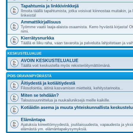
Tapahtumia ja linkkivinkkejä
Ilmoita täällä tapahtumista, jotka voisivat kiinnostaa muitakin, ja
linkeistä!
Ammattikirjallisuus
Työmme vaatii laaja-alaista osaamista. Kerro hyvästä kirjasta! Ot
nimi.
Kierrätysnurkka
Täällä ei liiku raha, vaan tavaroita ja palveluita lahjoitetaan ja va
KESKUSTELUALUE
AVOIN KESKUSTELUALUE
Täällä voit keskustella myös rekisteröitymättömänä.
POIS ORAVANPYÖRÄSTÄ
Äitiydestä ja kotiäitiydestä
Filosofointia, äitinä kasvamisen mietteitä, kehitystarinoita...
Miten se tehdään?
Taloussuunnittelua ja nuukailuniksejä meille kaikille.
Kotiäidin asema ja muuta yhteiskunnallista keskustelu
Elämäntapa
Ajatuksia kiireettömyydestä, joutilaisuudesta, vapaudesta ja yksi
elämästä ym. elämäntapakysymyksiä.