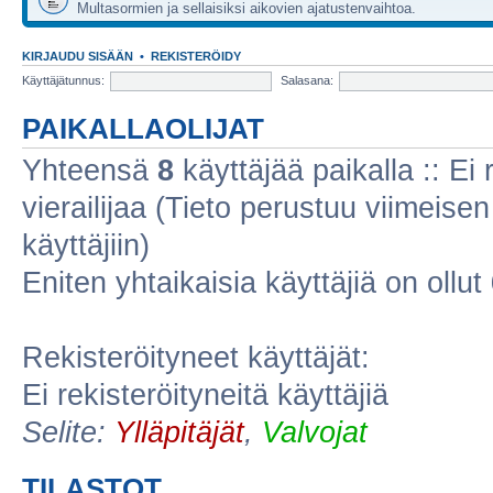
Multasormien ja sellaisiksi aikovien ajatustenvaihtoa.
KIRJAUDU SISÄÄN
•
REKISTERÖIDY
Käyttäjätunnus:
Salasana:
PAIKALLAOLIJAT
Yhteensä
8
käyttäjää paikalla :: Ei r
vierailijaa (Tieto perustuu viimeisen 
käyttäjiin)
Eniten yhtaikaisia käyttäjiä on ollut
Rekisteröityneet käyttäjät:
Ei rekisteröityneitä käyttäjiä
Selite:
Ylläpitäjät
,
Valvojat
TILASTOT