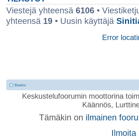
Viestejä yhteensä
6106
• Viestiket
yhteensä
19
• Uusin käyttäjä
Sinit
Error locati
Etusivu
Keskustelufoorumin moottorina toim
Käännös, Lurttin
Tämäkin on
ilmainen foor
Ilmoita