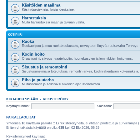
Käsitöiden maailma
Käsityöprojekteja, iloisia ideoita jne.
Harrastuksia
Muita harrastuksia maan ja taivaan väliltä.
KOTIPIIRI
Ruoka
Ruokaohjeet ja muu ruokakeskustelu; terveyteen liittyvät ruokavaliot Terveys, 
Kodin hoito
Organisointi, siivous, vaatehuolto, huonekasvien ja lemmikkien hoito yms.
Sisustus ja remontointi
Sisustusunelmia ja toteutuksia, remontin arkea, kodinrakentajien kokemuksia.
Piha ja puutarha
Multasormien ja sellaisiksi aikovien ajatustenvaihtoa.
KIRJAUDU SISÄÄN
•
REKISTERÖIDY
Käyttäjätunnus:
Salasana:
PAIKALLAOLIJAT
Yhteensä
18
käyttäjää paikalla :: Ei rekisteröityneitä, ei yhtään piilotettua ja 18 vierailijaa 
Eniten yhtaikaisia käyttäjiä on ollut
635
kpl, 02 Elo 2026, 06:29
Rekisteröityneet käyttäjät: