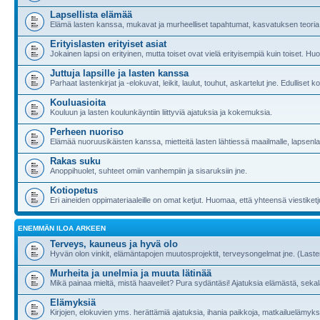
Lapsellista elämää
Elämä lasten kanssa, mukavat ja murheelliset tapahtumat, kasvatuksen teoria 
Erityislasten erityiset asiat
Jokainen lapsi on erityinen, mutta toiset ovat vielä erityisempiä kuin toiset. 
Juttuja lapsille ja lasten kanssa
Parhaat lastenkirjat ja -elokuvat, leikit, laulut, touhut, askartelut jne. Edulliset
Kouluasioita
Kouluun ja lasten koulunkäyntiin liittyviä ajatuksia ja kokemuksia.
Perheen nuoriso
Elämää nuoruusikäisten kanssa, mietteitä lasten lähtiessä maailmalle, lapsenlap
Rakas suku
Anoppihuolet, suhteet omiin vanhempiin ja sisaruksiin jne.
Kotiopetus
Eri aineiden oppimateriaaleille on omat ketjut. Huomaa, että yhteensä viestiketj
ENEMMÄN ILOA ARKEEN
Terveys, kauneus ja hyvä olo
Hyvän olon vinkit, elämäntapojen muutosprojektit, terveysongelmat jne. (Last
Murheita ja unelmia ja muuta lätinää
Mikä painaa mieltä, mistä haaveilet? Pura sydäntäsi! Ajatuksia elämästä, sekala
Elämyksiä
Kirjojen, elokuvien yms. herättämiä ajatuksia, ihania paikkoja, matkailuelämyksi