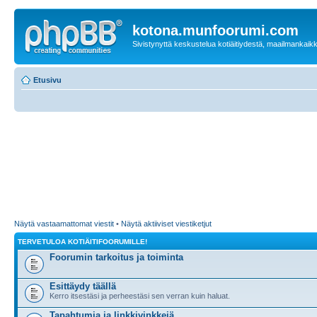
kotona.munfoorumi.com
Sivistynyttä keskustelua kotiäitiydestä, maailmankaik
Etusivu
Näytä vastaamattomat viestit
•
Näytä aktiiviset viestiketjut
TERVETULOA KOTIÄITIFOORUMILLE!
Foorumin tarkoitus ja toiminta
Esittäydy täällä
Kerro itsestäsi ja perheestäsi sen verran kuin haluat.
Tapahtumia ja linkkivinkkejä