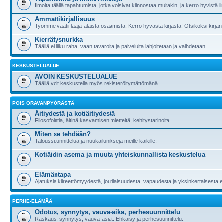
Ilmoita täällä tapahtumista, jotka voisivat kiinnostaa muitakin, ja kerro hyvistä li
Ammattikirjallisuus
Työmme vaatii laaja-alaista osaamista. Kerro hyvästä kirjasta! Otsikoksi kirjan
Kierrätysnurkka
Täällä ei liiku raha, vaan tavaroita ja palveluita lahjoitetaan ja vaihdetaan.
KESKUSTELUALUE
AVOIN KESKUSTELUALUE
Täällä voit keskustella myös rekisteröitymättömänä.
POIS ORAVANPYÖRÄSTÄ
Äitiydestä ja kotiäitiydestä
Filosofointia, äitinä kasvamisen mietteitä, kehitystarinoita...
Miten se tehdään?
Taloussuunnittelua ja nuukailuniksejä meille kaikille.
Kotiäidin asema ja muuta yhteiskunnallista keskustelua
Elämäntapa
Ajatuksia kiireettömyydestä, joutilaisuudesta, vapaudesta ja yksinkertaises
PERHE-ELÄMÄÄ
Odotus, synnytys, vauva-aika, perhesuunnittelu
Raskaus, synnytys, vauva-asiat. Ehkäisy ja perhesuunnittelu.