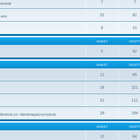
7
7
nkeistä!
52
82
 nimi.
8
10
AIHEET
VIESTI
5
42
AIHEET
VIESTI
11
65
28
321
21
112
29
294
ta elämästä ym. elämäntapakysymyksiä.
AIHEET
VIESTI
15
64