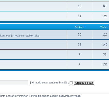
13
60
11
121
AIHEET
VIESTI
25
121
kauneus ja hyvä olo -otsikon alla.
18
140
7
33
7
131
|
Kirjaudu automaattisesti sisään.
(Tieto perustuu viimeisen 5 minuutin aikana olleisiin aktiivisiin käyttäjiin)