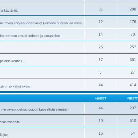
31
288
ja käytäntö.
12
176
Huom. myös erityisnuorten asiat Perheen nuoriso -osiossa!
14
70
 koko perheen vierailukohteet ja lomapaikat.
25
257
17
361
siakin kenties...
5
27
44
414
uja on jo kaksi sivua!
AIHEET
VIESTI
44
237
en terveysongelmat osioon Lapsellista elämää.)
19
610
isia mietteitä.
16
54
ä jne.