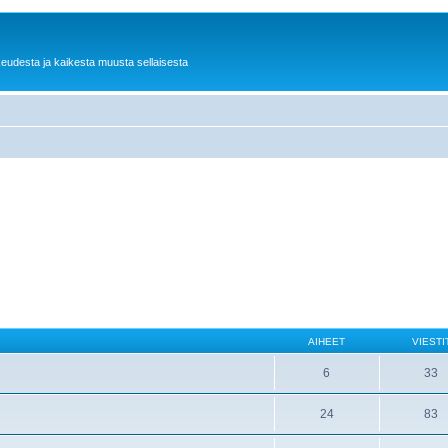
keudesta ja kaikesta muusta sellaisesta
AIHEET
VIESTI
6
33
24
83