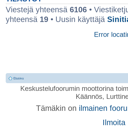
Viestejä yhteensä
6106
• Viestiket
yhteensä
19
• Uusin käyttäjä
Sinit
Error locati
Etusivu
Keskustelufoorumin moottorina toim
Käännös, Lurttin
Tämäkin on
ilmainen foor
Ilmoita