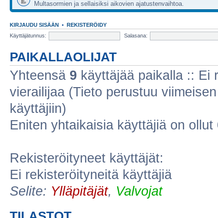
Multasormien ja sellaisiksi aikovien ajatustenvaihtoa.
KIRJAUDU SISÄÄN
•
REKISTERÖIDY
Käyttäjätunnus:
Salasana:
PAIKALLAOLIJAT
Yhteensä
9
käyttäjää paikalla :: Ei r
vierailijaa (Tieto perustuu viimeisen 
käyttäjiin)
Eniten yhtaikaisia käyttäjiä on ollut
Rekisteröityneet käyttäjät:
Ei rekisteröityneitä käyttäjiä
Selite:
Ylläpitäjät
,
Valvojat
TILASTOT