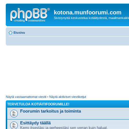
kotona.munfoorumi.com
Sivistynyttä keskustelua kotiäitiydestä, maailmankaik
Etusivu
Näytä vastaamattomat viestit
•
Näytä aktiiviset viestiketjut
TERVETULOA KOTIÄITIFOORUMILLE!
Foorumin tarkoitus ja toiminta
Esittäydy täällä
Kerro itsestäsi ja perheestäsi sen verran kuin haluat.