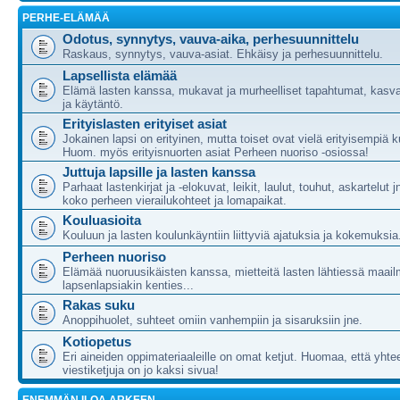
PERHE-ELÄMÄÄ
Odotus, synnytys, vauva-aika, perhesuunnittelu
Raskaus, synnytys, vauva-asiat. Ehkäisy ja perhesuunnittelu.
Lapsellista elämää
Elämä lasten kanssa, mukavat ja murheelliset tapahtumat, kasva
ja käytäntö.
Erityislasten erityiset asiat
Jokainen lapsi on erityinen, mutta toiset ovat vielä erityisempiä ku
Huom. myös erityisnuorten asiat Perheen nuoriso -osiossa!
Juttuja lapsille ja lasten kanssa
Parhaat lastenkirjat ja -elokuvat, leikit, laulut, touhut, askartelut j
koko perheen vierailukohteet ja lomapaikat.
Kouluasioita
Kouluun ja lasten koulunkäyntiin liittyviä ajatuksia ja kokemuksia
Perheen nuoriso
Elämää nuoruusikäisten kanssa, mietteitä lasten lähtiessä maail
lapsenlapsiakin kenties...
Rakas suku
Anoppihuolet, suhteet omiin vanhempiin ja sisaruksiin jne.
Kotiopetus
Eri aineiden oppimateriaaleille on omat ketjut. Huomaa, että yht
viestiketjuja on jo kaksi sivua!