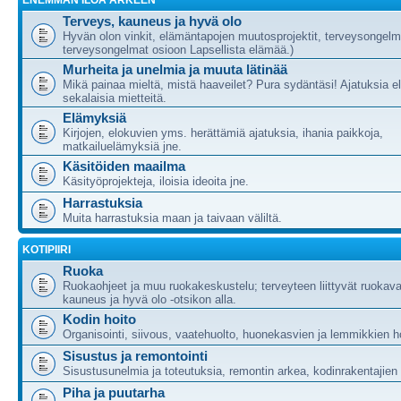
ENEMMÄN ILOA ARKEEN
Terveys, kauneus ja hyvä olo
Hyvän olon vinkit, elämäntapojen muutosprojektit, terveysongelm
terveysongelmat osioon Lapsellista elämää.)
Murheita ja unelmia ja muuta lätinää
Mikä painaa mieltä, mistä haaveilet? Pura sydäntäsi! Ajatuksia e
sekalaisia mietteitä.
Elämyksiä
Kirjojen, elokuvien yms. herättämiä ajatuksia, ihania paikkoja,
matkailuelämyksiä jne.
Käsitöiden maailma
Käsityöprojekteja, iloisia ideoita jne.
Harrastuksia
Muita harrastuksia maan ja taivaan väliltä.
KOTIPIIRI
Ruoka
Ruokaohjeet ja muu ruokakeskustelu; terveyteen liittyvät ruokava
kauneus ja hyvä olo -otsikon alla.
Kodin hoito
Organisointi, siivous, vaatehuolto, huonekasvien ja lemmikkien h
Sisustus ja remontointi
Sisustusunelmia ja toteutuksia, remontin arkea, kodinrakentajie
Piha ja puutarha