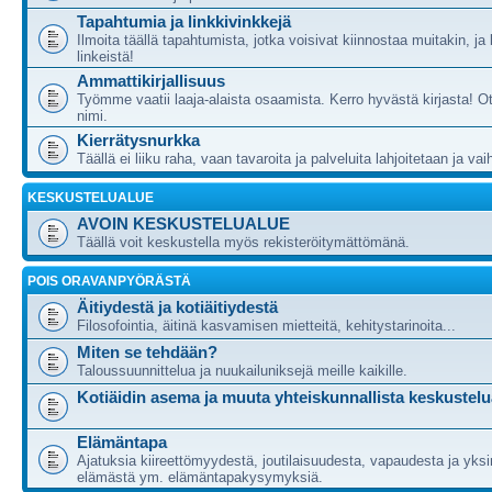
Tapahtumia ja linkkivinkkejä
Ilmoita täällä tapahtumista, jotka voisivat kiinnostaa muitakin, ja
linkeistä!
Ammattikirjallisuus
Työmme vaatii laaja-alaista osaamista. Kerro hyvästä kirjasta! Ot
nimi.
Kierrätysnurkka
Täällä ei liiku raha, vaan tavaroita ja palveluita lahjoitetaan ja va
KESKUSTELUALUE
AVOIN KESKUSTELUALUE
Täällä voit keskustella myös rekisteröitymättömänä.
POIS ORAVANPYÖRÄSTÄ
Äitiydestä ja kotiäitiydestä
Filosofointia, äitinä kasvamisen mietteitä, kehitystarinoita...
Miten se tehdään?
Taloussuunnittelua ja nuukailuniksejä meille kaikille.
Kotiäidin asema ja muuta yhteiskunnallista keskustelu
Elämäntapa
Ajatuksia kiireettömyydestä, joutilaisuudesta, vapaudesta ja yksi
elämästä ym. elämäntapakysymyksiä.