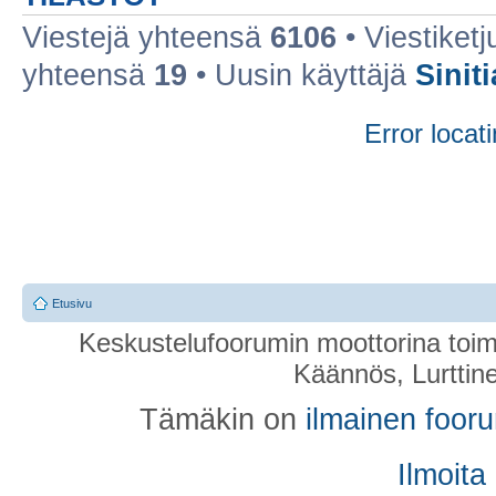
Viestejä yhteensä
6106
• Viestiket
yhteensä
19
• Uusin käyttäjä
Sinit
Error locati
Etusivu
Keskustelufoorumin moottorina toim
Käännös, Lurttin
Tämäkin on
ilmainen foor
Ilmoita