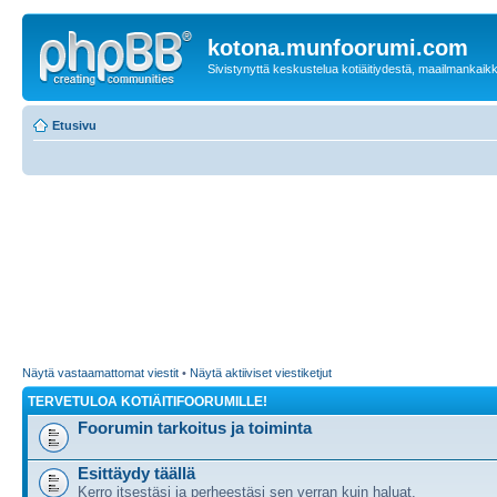
kotona.munfoorumi.com
Sivistynyttä keskustelua kotiäitiydestä, maailmankaik
Etusivu
Näytä vastaamattomat viestit
•
Näytä aktiiviset viestiketjut
TERVETULOA KOTIÄITIFOORUMILLE!
Foorumin tarkoitus ja toiminta
Esittäydy täällä
Kerro itsestäsi ja perheestäsi sen verran kuin haluat.