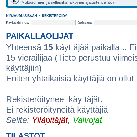
Multasormien ja sellaisiksi aikovien ajatustenvaihtoa.
KIRJAUDU SISÄÄN
•
REKISTERÖIDY
Käyttäjätunnus:
Salasana:
PAIKALLAOLIJAT
Yhteensä
15
käyttäjää paikalla :: Ei
15 vierailijaa (Tieto perustuu viimeis
käyttäjiin)
Eniten yhtaikaisia käyttäjiä on ollut
Rekisteröityneet käyttäjät:
Ei rekisteröityneitä käyttäjiä
Selite:
Ylläpitäjät
,
Valvojat
TILASTOT