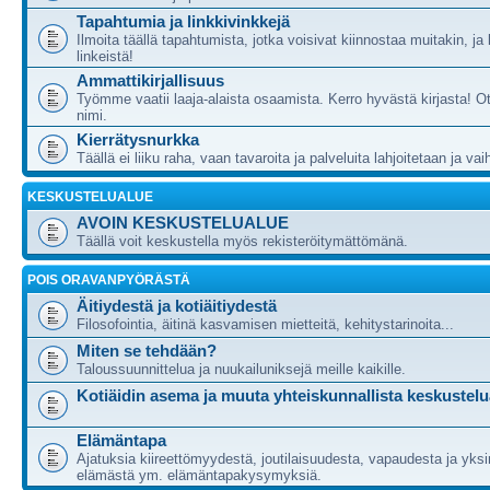
Tapahtumia ja linkkivinkkejä
Ilmoita täällä tapahtumista, jotka voisivat kiinnostaa muitakin, ja
linkeistä!
Ammattikirjallisuus
Työmme vaatii laaja-alaista osaamista. Kerro hyvästä kirjasta! Ot
nimi.
Kierrätysnurkka
Täällä ei liiku raha, vaan tavaroita ja palveluita lahjoitetaan ja va
KESKUSTELUALUE
AVOIN KESKUSTELUALUE
Täällä voit keskustella myös rekisteröitymättömänä.
POIS ORAVANPYÖRÄSTÄ
Äitiydestä ja kotiäitiydestä
Filosofointia, äitinä kasvamisen mietteitä, kehitystarinoita...
Miten se tehdään?
Taloussuunnittelua ja nuukailuniksejä meille kaikille.
Kotiäidin asema ja muuta yhteiskunnallista keskustelu
Elämäntapa
Ajatuksia kiireettömyydestä, joutilaisuudesta, vapaudesta ja yksi
elämästä ym. elämäntapakysymyksiä.