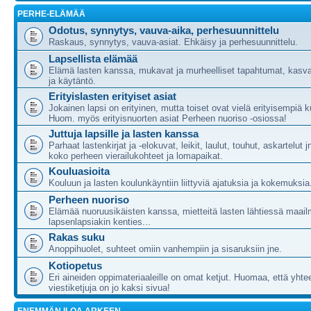
PERHE-ELÄMÄÄ
Odotus, synnytys, vauva-aika, perhesuunnittelu
Raskaus, synnytys, vauva-asiat. Ehkäisy ja perhesuunnittelu.
Lapsellista elämää
Elämä lasten kanssa, mukavat ja murheelliset tapahtumat, kasva
ja käytäntö.
Erityislasten erityiset asiat
Jokainen lapsi on erityinen, mutta toiset ovat vielä erityisempiä ku
Huom. myös erityisnuorten asiat Perheen nuoriso -osiossa!
Juttuja lapsille ja lasten kanssa
Parhaat lastenkirjat ja -elokuvat, leikit, laulut, touhut, askartelut j
koko perheen vierailukohteet ja lomapaikat.
Kouluasioita
Kouluun ja lasten koulunkäyntiin liittyviä ajatuksia ja kokemuksia
Perheen nuoriso
Elämää nuoruusikäisten kanssa, mietteitä lasten lähtiessä maail
lapsenlapsiakin kenties...
Rakas suku
Anoppihuolet, suhteet omiin vanhempiin ja sisaruksiin jne.
Kotiopetus
Eri aineiden oppimateriaaleille on omat ketjut. Huomaa, että yht
viestiketjuja on jo kaksi sivua!