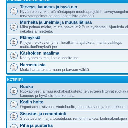
ENEMMÄN ILOA ARKEEN
Terveys, kauneus ja hyvä olo
Hyvän olon vinkit, elämäntapojen muutosprojektit, terveysongelm
terveysongelmat osioon Lapsellista elämää.)
Murheita ja unelmia ja muuta lätinää
Mikä painaa mieltä, mistä haaveilet? Pura sydäntäsi! Ajatuksia e
sekalaisia mietteitä.
Elämyksiä
Kirjojen, elokuvien yms. herättämiä ajatuksia, ihania paikkoja,
matkailuelämyksiä jne.
Käsitöiden maailma
Käsityöprojekteja, iloisia ideoita jne.
Harrastuksia
Muita harrastuksia maan ja taivaan väliltä.
KOTIPIIRI
Ruoka
Ruokaohjeet ja muu ruokakeskustelu; terveyteen liittyvät ruokava
kauneus ja hyvä olo -otsikon alla.
Kodin hoito
Organisointi, siivous, vaatehuolto, huonekasvien ja lemmikkien h
Sisustus ja remontointi
Sisustusunelmia ja toteutuksia, remontin arkea, kodinrakentajie
Piha ja puutarha