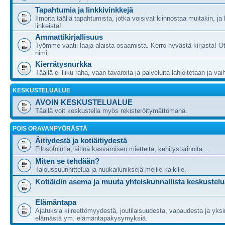
Tapahtumia ja linkkivinkkejä
Ilmoita täällä tapahtumista, jotka voisivat kiinnostaa muitakin, ja
linkeistä!
Ammattikirjallisuus
Työmme vaatii laaja-alaista osaamista. Kerro hyvästä kirjasta! Ot
nimi.
Kierrätysnurkka
Täällä ei liiku raha, vaan tavaroita ja palveluita lahjoitetaan ja va
KESKUSTELUALUE
AVOIN KESKUSTELUALUE
Täällä voit keskustella myös rekisteröitymättömänä.
POIS ORAVANPYÖRÄSTÄ
Äitiydestä ja kotiäitiydestä
Filosofointia, äitinä kasvamisen mietteitä, kehitystarinoita...
Miten se tehdään?
Taloussuunnittelua ja nuukailuniksejä meille kaikille.
Kotiäidin asema ja muuta yhteiskunnallista keskustelu
Elämäntapa
Ajatuksia kiireettömyydestä, joutilaisuudesta, vapaudesta ja yksi
elämästä ym. elämäntapakysymyksiä.