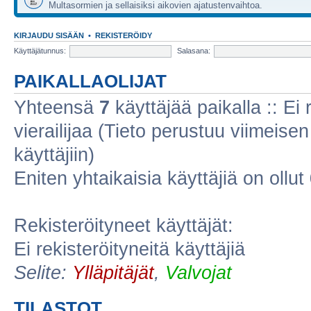
Multasormien ja sellaisiksi aikovien ajatustenvaihtoa.
KIRJAUDU SISÄÄN
•
REKISTERÖIDY
Käyttäjätunnus:
Salasana:
PAIKALLAOLIJAT
Yhteensä
7
käyttäjää paikalla :: Ei r
vierailijaa (Tieto perustuu viimeisen 
käyttäjiin)
Eniten yhtaikaisia käyttäjiä on ollut
Rekisteröityneet käyttäjät:
Ei rekisteröityneitä käyttäjiä
Selite:
Ylläpitäjät
,
Valvojat
TILASTOT