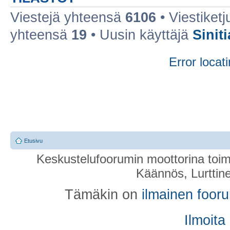
Viestejä yhteensä
6106
• Viestiket
yhteensä
19
• Uusin käyttäjä
Sinit
Error locati
Etusivu
Keskustelufoorumin moottorina toim
Käännös, Lurttin
Tämäkin on
ilmainen foor
Ilmoita