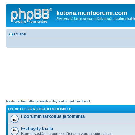
kotona.munfoorumi.com
Sivistynyttä keskustelua kotiäitiydestä, maailmankaik
Etusivu
Näytä vastaamattomat viestit
•
Näytä aktiiviset viestiketjut
TERVETULOA KOTIÄITIFOORUMILLE!
Foorumin tarkoitus ja toiminta
Esittäydy täällä
Kerro itsestäsi ja perheestäsi sen verran kuin haluat.