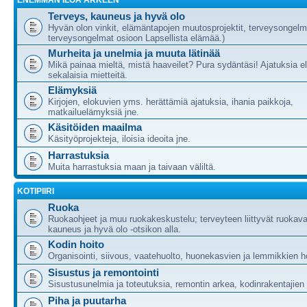
ENEMMÄN ILOA ARKEEN
Terveys, kauneus ja hyvä olo
Hyvän olon vinkit, elämäntapojen muutosprojektit, terveysongelm
terveysongelmat osioon Lapsellista elämää.)
Murheita ja unelmia ja muuta lätinää
Mikä painaa mieltä, mistä haaveilet? Pura sydäntäsi! Ajatuksia e
sekalaisia mietteitä.
Elämyksiä
Kirjojen, elokuvien yms. herättämiä ajatuksia, ihania paikkoja,
matkailuelämyksiä jne.
Käsitöiden maailma
Käsityöprojekteja, iloisia ideoita jne.
Harrastuksia
Muita harrastuksia maan ja taivaan väliltä.
KOTIPIIRI
Ruoka
Ruokaohjeet ja muu ruokakeskustelu; terveyteen liittyvät ruokava
kauneus ja hyvä olo -otsikon alla.
Kodin hoito
Organisointi, siivous, vaatehuolto, huonekasvien ja lemmikkien h
Sisustus ja remontointi
Sisustusunelmia ja toteutuksia, remontin arkea, kodinrakentajie
Piha ja puutarha