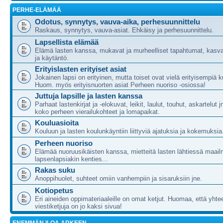
PERHE-ELÄMÄÄ
Odotus, synnytys, vauva-aika, perhesuunnittelu
Raskaus, synnytys, vauva-asiat. Ehkäisy ja perhesuunnittelu.
Lapsellista elämää
Elämä lasten kanssa, mukavat ja murheelliset tapahtumat, kasva
ja käytäntö.
Erityislasten erityiset asiat
Jokainen lapsi on erityinen, mutta toiset ovat vielä erityisempiä ku
Huom. myös erityisnuorten asiat Perheen nuoriso -osiossa!
Juttuja lapsille ja lasten kanssa
Parhaat lastenkirjat ja -elokuvat, leikit, laulut, touhut, askartelut j
koko perheen vierailukohteet ja lomapaikat.
Kouluasioita
Kouluun ja lasten koulunkäyntiin liittyviä ajatuksia ja kokemuksia
Perheen nuoriso
Elämää nuoruusikäisten kanssa, mietteitä lasten lähtiessä maail
lapsenlapsiakin kenties...
Rakas suku
Anoppihuolet, suhteet omiin vanhempiin ja sisaruksiin jne.
Kotiopetus
Eri aineiden oppimateriaaleille on omat ketjut. Huomaa, että yht
viestiketjuja on jo kaksi sivua!