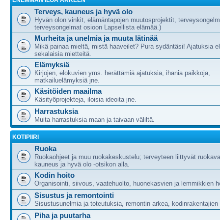
ENEMMÄN ILOA ARKEEN
Terveys, kauneus ja hyvä olo
Hyvän olon vinkit, elämäntapojen muutosprojektit, terveysongelm
terveysongelmat osioon Lapsellista elämää.)
Murheita ja unelmia ja muuta lätinää
Mikä painaa mieltä, mistä haaveilet? Pura sydäntäsi! Ajatuksia e
sekalaisia mietteitä.
Elämyksiä
Kirjojen, elokuvien yms. herättämiä ajatuksia, ihania paikkoja,
matkailuelämyksiä jne.
Käsitöiden maailma
Käsityöprojekteja, iloisia ideoita jne.
Harrastuksia
Muita harrastuksia maan ja taivaan väliltä.
KOTIPIIRI
Ruoka
Ruokaohjeet ja muu ruokakeskustelu; terveyteen liittyvät ruokava
kauneus ja hyvä olo -otsikon alla.
Kodin hoito
Organisointi, siivous, vaatehuolto, huonekasvien ja lemmikkien h
Sisustus ja remontointi
Sisustusunelmia ja toteutuksia, remontin arkea, kodinrakentajie
Piha ja puutarha