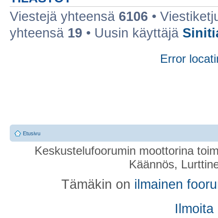
Viestejä yhteensä
6106
• Viestiket
yhteensä
19
• Uusin käyttäjä
Sinit
Error locati
Etusivu
Keskustelufoorumin moottorina toim
Käännös, Lurttin
Tämäkin on
ilmainen foor
Ilmoita