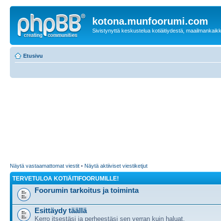
kotona.munfoorumi.com
Sivistynyttä keskustelua kotiäitiydestä, maailmankaik
Etusivu
Näytä vastaamattomat viestit
•
Näytä aktiiviset viestiketjut
TERVETULOA KOTIÄITIFOORUMILLE!
Foorumin tarkoitus ja toiminta
Esittäydy täällä
Kerro itsestäsi ja perheestäsi sen verran kuin haluat.