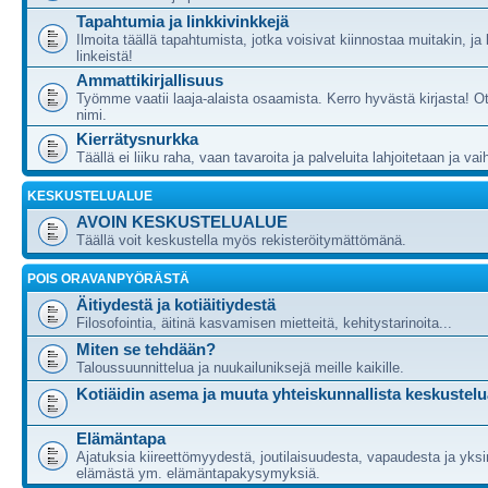
Tapahtumia ja linkkivinkkejä
Ilmoita täällä tapahtumista, jotka voisivat kiinnostaa muitakin, ja
linkeistä!
Ammattikirjallisuus
Työmme vaatii laaja-alaista osaamista. Kerro hyvästä kirjasta! Ot
nimi.
Kierrätysnurkka
Täällä ei liiku raha, vaan tavaroita ja palveluita lahjoitetaan ja va
KESKUSTELUALUE
AVOIN KESKUSTELUALUE
Täällä voit keskustella myös rekisteröitymättömänä.
POIS ORAVANPYÖRÄSTÄ
Äitiydestä ja kotiäitiydestä
Filosofointia, äitinä kasvamisen mietteitä, kehitystarinoita...
Miten se tehdään?
Taloussuunnittelua ja nuukailuniksejä meille kaikille.
Kotiäidin asema ja muuta yhteiskunnallista keskustelu
Elämäntapa
Ajatuksia kiireettömyydestä, joutilaisuudesta, vapaudesta ja yksi
elämästä ym. elämäntapakysymyksiä.