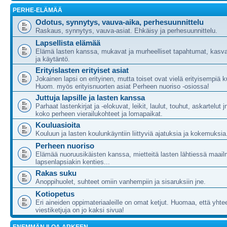
PERHE-ELÄMÄÄ
Odotus, synnytys, vauva-aika, perhesuunnittelu
Raskaus, synnytys, vauva-asiat. Ehkäisy ja perhesuunnittelu.
Lapsellista elämää
Elämä lasten kanssa, mukavat ja murheelliset tapahtumat, kasva
ja käytäntö.
Erityislasten erityiset asiat
Jokainen lapsi on erityinen, mutta toiset ovat vielä erityisempiä ku
Huom. myös erityisnuorten asiat Perheen nuoriso -osiossa!
Juttuja lapsille ja lasten kanssa
Parhaat lastenkirjat ja -elokuvat, leikit, laulut, touhut, askartelut j
koko perheen vierailukohteet ja lomapaikat.
Kouluasioita
Kouluun ja lasten koulunkäyntiin liittyviä ajatuksia ja kokemuksia
Perheen nuoriso
Elämää nuoruusikäisten kanssa, mietteitä lasten lähtiessä maail
lapsenlapsiakin kenties...
Rakas suku
Anoppihuolet, suhteet omiin vanhempiin ja sisaruksiin jne.
Kotiopetus
Eri aineiden oppimateriaaleille on omat ketjut. Huomaa, että yht
viestiketjuja on jo kaksi sivua!