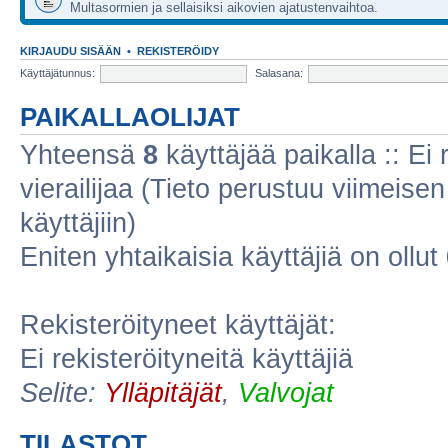
Multasormien ja sellaisiksi aikovien ajatustenvaihtoa.
KIRJAUDU SISÄÄN
•
REKISTERÖIDY
Käyttäjätunnus:
Salasana:
PAIKALLAOLIJAT
Yhteensä
8
käyttäjää paikalla :: Ei r
vierailijaa (Tieto perustuu viimeisen 
käyttäjiin)
Eniten yhtaikaisia käyttäjiä on ollut
Rekisteröityneet käyttäjät:
Ei rekisteröityneitä käyttäjiä
Selite:
Ylläpitäjät
,
Valvojat
TILASTOT