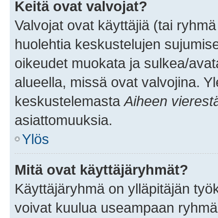
Keitä ovat valvojat?
Valvojat ovat käyttäjiä (tai ryhmä
huolehtia keskustelujen sujumise
oikeudet muokata ja sulkea/avata, 
alueella, missä ovat valvojina. Y
keskustelemasta
Aiheen vierest
asiattomuuksia.
Ylös
Mitä ovat käyttäjäryhmät?
Käyttäjäryhmä on ylläpitäjän työka
voivat kuulua useampaan ryhmään