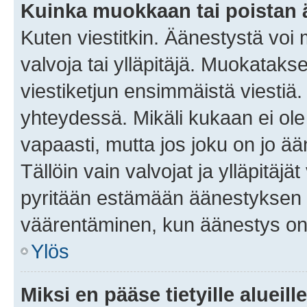
Kuinka muokkaan tai poistan
Kuten viestitkin. Äänestystä voi
valvoja tai ylläpitäjä. Muokatak
viestiketjun ensimmäistä viestiä
yhteydessä. Mikäli kukaan ei ol
vapaasti, mutta jos joku on jo ä
Tällöin vain valvojat ja ylläpitäjä
pyritään estämään äänestyksen 
väärentäminen, kun äänestys on
Ylös
Miksi en pääse tietyille alueill