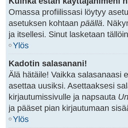
Kuinka estän käyttäjänimeni n
Omassa profiilissasi löytyy aset
asetuksen kohtaan
päällä
. Näkym
ja itsellesi. Sinut lasketaan tällö
Ylös
Kadotin salasanani!
Älä hätäile! Vaikka salasanaasi 
asettaa uusiksi. Asettaaksesi s
kirjautumissivulle ja napsauta
Un
ja pääset pian kirjautumaan sisä
Ylös