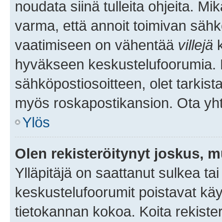
noudata siinä tulleita ohjeita. Mi
varma, että annoit toimivan sähk
vaatimiseen on vähentää
villejä
k
hyväkseen keskustelufoorumia. Mi
sähköpostiosoitteen, olet tarkista
myös roskapostikansion. Ota yhte
Ylös
Olen rekisteröitynyt joskus, 
Ylläpitäjä on saattanut sulkea ta
keskustelufoorumit poistavat k
tietokannan kokoa. Koita rekister