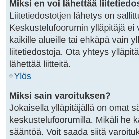
Miksi en voi lähettää liitetied
Liitetiedostotjen lähetys on sallit
Keskustelufoorumin ylläpitäjä ei v
kaikille alueille tai ehkäpä vain 
liitetiedostoja. Ota yhteys ylläpit
lähettää liitteitä.
Ylös
Miksi sain varoituksen?
Jokaisella ylläpitäjällä on omat 
keskustelufoorumilla. Mikäli he ka
sääntöä. Voit saada siitä varoi