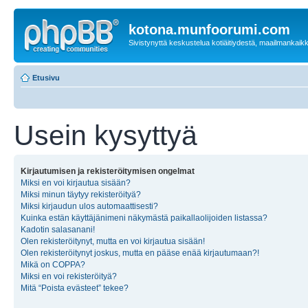
kotona.munfoorumi.com
Sivistynyttä keskustelua kotiäitiydestä, maailmankaik
Etusivu
Usein kysyttyä
Kirjautumisen ja rekisteröitymisen ongelmat
Miksi en voi kirjautua sisään?
Miksi minun täytyy rekisteröityä?
Miksi kirjaudun ulos automaattisesti?
Kuinka estän käyttäjänimeni näkymästä paikallaolijoiden listassa?
Kadotin salasanani!
Olen rekisteröitynyt, mutta en voi kirjautua sisään!
Olen rekisteröitynyt joskus, mutta en pääse enää kirjautumaan?!
Mikä on COPPA?
Miksi en voi rekisteröityä?
Mitä “Poista evästeet” tekee?