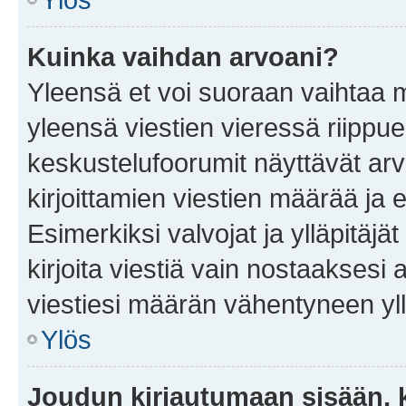
Kuinka vaihdan arvoani?
Yleensä et voi suoraan vaihtaa 
yleensä viestien vieressä riippu
keskustelufoorumit näyttävät ar
kirjoittamien viestien määrää ja er
Esimerkiksi valvojat ja ylläpitäjä
kirjoita viestiä vain nostaakses
viestiesi määrän vähentyneen yl
Ylös
Joudun kirjautumaan sisään, k