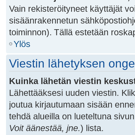
Vain rekisteröityneet käyttäjät v
sisäänrakennetun sähköpostiohjel
toiminnon). Tällä estetään roskap
Ylös
Viestin lähetyksen ong
Kuinka lähetän viestin keskus
Lähettääksesi uuden viestin. Kl
joutua kirjautumaan sisään ennen 
tehdä alueilla on lueteltuna sivun
Voit äänestää, jne.
) lista.