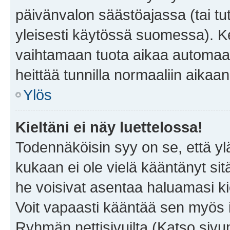
päivänvalon säästöajassa (tai tu
yleisesti käytössä suomessa). Ke
vaihtamaan tuota aikaa automaatti
heittää tunnilla normaaliin aikaan
Ylös
Kieltäni ei näy luettelossa!
Todennäköisin syy on se, että yläp
kukaan ei ole vielä kääntänyt sitä 
he voisivat asentaa haluamasi ki
Voit vapaasti kääntää sen myös i
Ryhmän nettisivuilta (Katso sivun