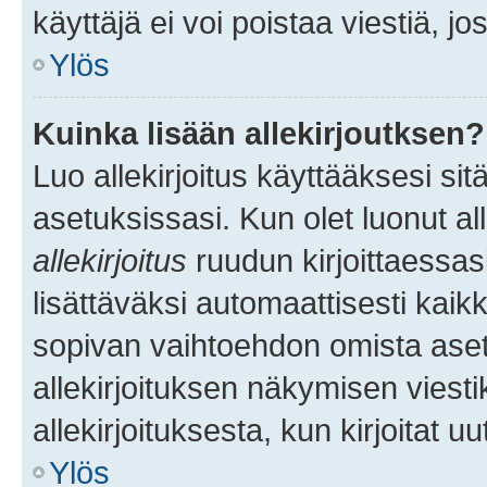
käyttäjä ei voi poistaa viestiä, jo
Ylös
Kuinka lisään allekirjoutksen?
Luo allekirjoitus käyttääksesi si
asetuksissasi. Kun olet luonut all
allekirjoitus
ruudun kirjoittaessasi
lisättäväksi automaattisesti kaikki
sopivan vaihtoehdon omista asetu
allekirjoituksen näkymisen viesti
allekirjoituksesta, kun kirjoitat uu
Ylös