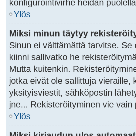
konfigurointivirhe heidän puolella
Ylös
Miksi minun täytyy rekisteröit
Sinun ei välttämättä tarvitse. Se
kiinni sallivatko he rekisteröitym
Mutta kuitenkin. Rekisteröitymine
jotka eivät ole sallittuja vierail
yksityisviestit, sähköpostin lähet
jne... Rekisteröityminen vie vain
Ylös
Miksi kirjaudun ulos automaat