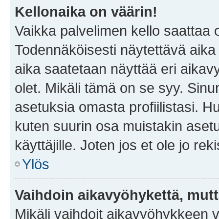
Kellonaika on väärin!
Vaikka palvelimen kello saattaa 
Todennäköisesti näytettävä aika
aika saatetaan näyttää eri aika
olet. Mikäli tämä on se syy. Si
asetuksia omasta profiilistasi. 
kuten suurin osa muistakin asetuks
käyttäjille. Joten jos et ole jo rek
Ylös
Vaihdoin aikavyöhykettä, mutta 
Mikäli vaihdoit aikavyöhykkeen 