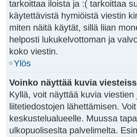
tarkoittaa iloista ja :( tarkoittaa 
käytettävistä hymiöistä viestin k
miten näitä käytät, sillä liian m
helposti lukukelvottoman ja valvo
koko viestin.
Ylös
Voinko näyttää kuvia viesteis
Kyllä, voit näyttää kuvia viestien 
liitetiedostojen lähettämisen. Vo
keskustelualueelle. Muussa tapa
ulkopuoliseslta palvelimelta. Es