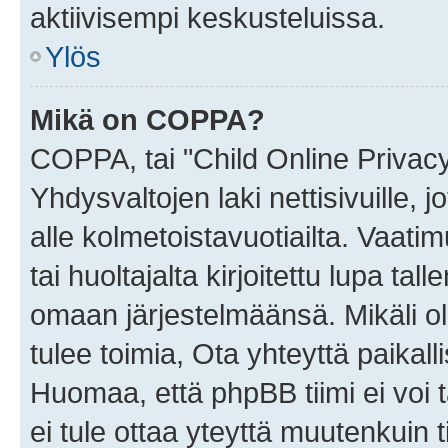
aktiivisempi keskusteluissa.
Ylös
Mikä on COPPA?
COPPA, tai "Child Online Privac
Yhdysvaltojen laki nettisivuille, 
alle kolmetoistavuotiailta. Vaa
tai huoltajalta kirjoitettu lupa ta
omaan järjestelmäänsä. Mikäli 
tulee toimia, Ota yhteyttä paika
Huomaa, että phpBB tiimi ei voi t
ei tule ottaa yteyttä muutenkuin t