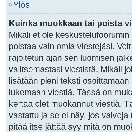
Ylös
Kuinka muokkaan tai poista vi
Mikäli et ole keskustelufoorumin y
poistaa vain omia viestejäsi. Voi
rajoitetun ajan sen luomisen jäl
valitsemastasi viestistä. Mikäli jo
lisätään pieni teksti osoittama
lukemaan viestiä. Tässä on mu
kertaa olet muokannut viestiä. Tä
vastattu ja se ei näy, jos valvoja
pitää itse jättää syy mitä on muo