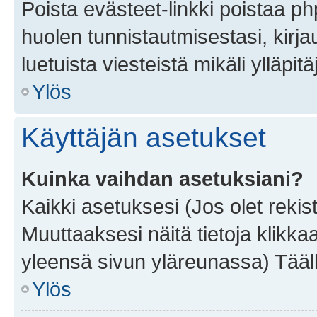
Poista evästeet-linkki poistaa p
huolen tunnistautmisestasi, kirja
luetuista viesteistä mikäli ylläpitä
Ylös
Käyttäjän asetukset
Kuinka vaihdan asetuksiani?
Kaikki asetuksesi (Jos olet rekist
Muuttaaksesi näitä tietoja klikka
yleensä sivun yläreunassa) Tääll
Ylös