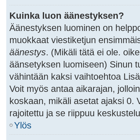
Kuinka luon äänestyksen?
Äänestyksen luominen on helppoa.
muokkaat viestiketjun ensimmäis
äänestys
. (Mikäli tätä ei ole. oik
äänsetyksen luomiseen) Sinun tu
vähintään kaksi vaihtoehtoa Lisää
Voit myös antaa aikarajan, jolloi
koskaan, mikäli asetat ajaksi 0.
rajoitettu ja se riippuu keskustel
Ylös