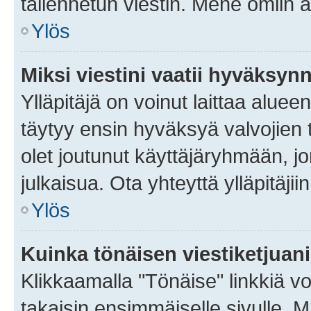
tallennetun viestin. Mene omiin a
Ylös
Miksi viestini vaatii hyväksyn
Ylläpitäjä on voinut laittaa alueen
täytyy ensin hyväksyä valvojien 
olet joutunut käyttäjäryhmään, jo
julkaisua. Ota yhteyttä ylläpitäjii
Ylös
Kuinka tönäisen viestiketjuan
Klikkaamalla "Tönäise" linkkiä voi
takaisin ensimmäiselle sivulle. M