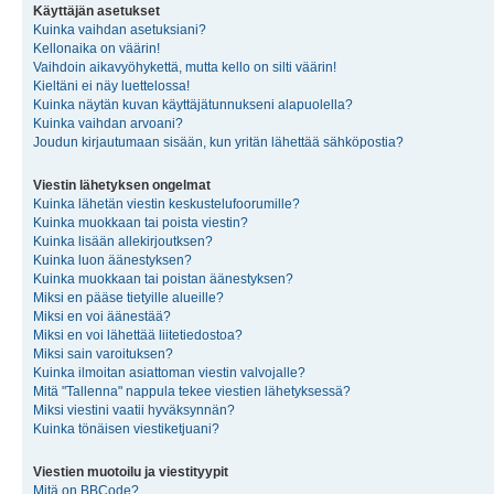
Käyttäjän asetukset
Kuinka vaihdan asetuksiani?
Kellonaika on väärin!
Vaihdoin aikavyöhykettä, mutta kello on silti väärin!
Kieltäni ei näy luettelossa!
Kuinka näytän kuvan käyttäjätunnukseni alapuolella?
Kuinka vaihdan arvoani?
Joudun kirjautumaan sisään, kun yritän lähettää sähköpostia?
Viestin lähetyksen ongelmat
Kuinka lähetän viestin keskustelufoorumille?
Kuinka muokkaan tai poista viestin?
Kuinka lisään allekirjoutksen?
Kuinka luon äänestyksen?
Kuinka muokkaan tai poistan äänestyksen?
Miksi en pääse tietyille alueille?
Miksi en voi äänestää?
Miksi en voi lähettää liitetiedostoa?
Miksi sain varoituksen?
Kuinka ilmoitan asiattoman viestin valvojalle?
Mitä "Tallenna" nappula tekee viestien lähetyksessä?
Miksi viestini vaatii hyväksynnän?
Kuinka tönäisen viestiketjuani?
Viestien muotoilu ja viestityypit
Mitä on BBCode?