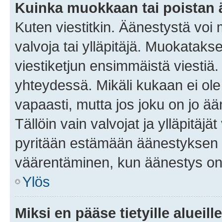
Kuinka muokkaan tai poistan
Kuten viestitkin. Äänestystä voi
valvoja tai ylläpitäjä. Muokatak
viestiketjun ensimmäistä viestiä
yhteydessä. Mikäli kukaan ei ol
vapaasti, mutta jos joku on jo ä
Tällöin vain valvojat ja ylläpitäjä
pyritään estämään äänestyksen 
väärentäminen, kun äänestys on
Ylös
Miksi en pääse tietyille alueill