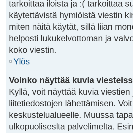
tarkoittaa iloista ja :( tarkoittaa 
käytettävistä hymiöistä viestin k
miten näitä käytät, sillä liian m
helposti lukukelvottoman ja valvo
koko viestin.
Ylös
Voinko näyttää kuvia viesteis
Kyllä, voit näyttää kuvia viestien 
liitetiedostojen lähettämisen. Vo
keskustelualueelle. Muussa tapa
ulkopuoliseslta palvelimelta. Es