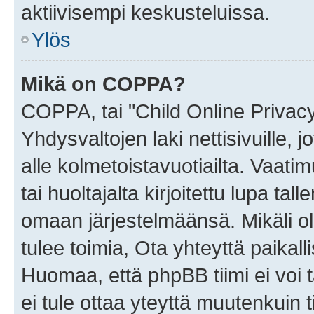
aktiivisempi keskusteluissa.
Ylös
Mikä on COPPA?
COPPA, tai "Child Online Privac
Yhdysvaltojen laki nettisivuille, 
alle kolmetoistavuotiailta. Vaa
tai huoltajalta kirjoitettu lupa ta
omaan järjestelmäänsä. Mikäli 
tulee toimia, Ota yhteyttä paika
Huomaa, että phpBB tiimi ei voi t
ei tule ottaa yteyttä muutenkuin t