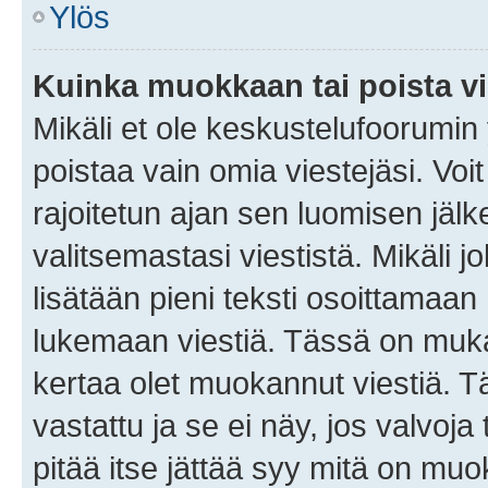
Ylös
Kuinka muokkaan tai poista vi
Mikäli et ole keskustelufoorumin y
poistaa vain omia viestejäsi. Voi
rajoitetun ajan sen luomisen jäl
valitsemastasi viestistä. Mikäli jo
lisätään pieni teksti osoittama
lukemaan viestiä. Tässä on mu
kertaa olet muokannut viestiä. Tä
vastattu ja se ei näy, jos valvoja
pitää itse jättää syy mitä on muo