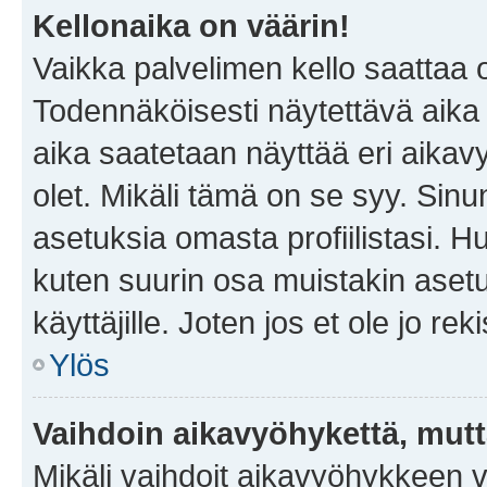
Kellonaika on väärin!
Vaikka palvelimen kello saattaa 
Todennäköisesti näytettävä aika
aika saatetaan näyttää eri aika
olet. Mikäli tämä on se syy. Si
asetuksia omasta profiilistasi. 
kuten suurin osa muistakin asetuks
käyttäjille. Joten jos et ole jo rek
Ylös
Vaihdoin aikavyöhykettä, mutta 
Mikäli vaihdoit aikavyöhykkeen 