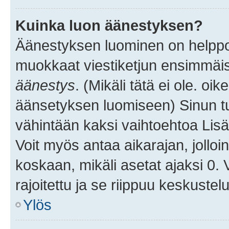
Kuinka luon äänestyksen?
Äänestyksen luominen on helppoa.
muokkaat viestiketjun ensimmäis
äänestys
. (Mikäli tätä ei ole. oik
äänsetyksen luomiseen) Sinun tu
vähintään kaksi vaihtoehtoa Lisää
Voit myös antaa aikarajan, jolloi
koskaan, mikäli asetat ajaksi 0.
rajoitettu ja se riippuu keskustel
Ylös