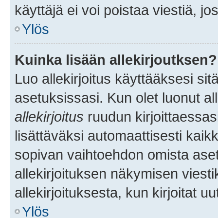
käyttäjä ei voi poistaa viestiä, jo
Ylös
Kuinka lisään allekirjoutksen?
Luo allekirjoitus käyttääksesi si
asetuksissasi. Kun olet luonut all
allekirjoitus
ruudun kirjoittaessasi
lisättäväksi automaattisesti kaikki
sopivan vaihtoehdon omista asetu
allekirjoituksen näkymisen viesti
allekirjoituksesta, kun kirjoitat uu
Ylös