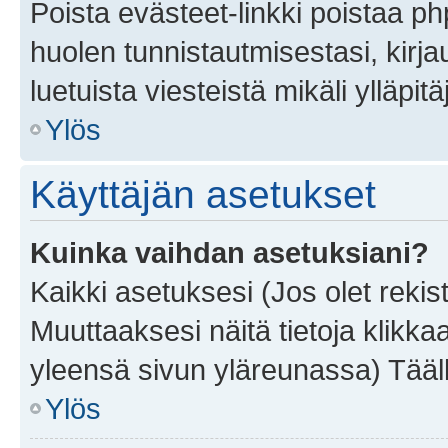
Poista evästeet-linkki poistaa p
huolen tunnistautmisestasi, kirja
luetuista viesteistä mikäli ylläpitä
Ylös
Käyttäjän asetukset
Kuinka vaihdan asetuksiani?
Kaikki asetuksesi (Jos olet rekist
Muuttaaksesi näitä tietoja klikka
yleensä sivun yläreunassa) Tääll
Ylös