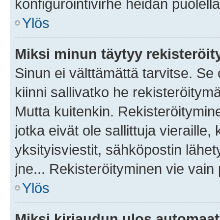
konfigurointivirhe heidän puolella
Ylös
Miksi minun täytyy rekisteröit
Sinun ei välttämättä tarvitse. Se
kiinni sallivatko he rekisteröitym
Mutta kuitenkin. Rekisteröitymine
jotka eivät ole sallittuja vierail
yksityisviestit, sähköpostin lähet
jne... Rekisteröityminen vie vain
Ylös
Miksi kirjaudun ulos automaat