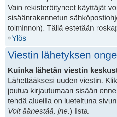
Vain rekisteröityneet käyttäjät v
sisäänrakennetun sähköpostiohjel
toiminnon). Tällä estetään roskap
Ylös
Viestin lähetyksen ong
Kuinka lähetän viestin keskus
Lähettääksesi uuden viestin. Kl
joutua kirjautumaan sisään ennen 
tehdä alueilla on lueteltuna sivun
Voit äänestää, jne.
) lista.