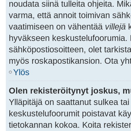
noudata siinä tulleita ohjeita. Mi
varma, että annoit toimivan sähk
vaatimiseen on vähentää
villejä
k
hyväkseen keskustelufoorumia. Mi
sähköpostiosoitteen, olet tarkista
myös roskapostikansion. Ota yhte
Ylös
Olen rekisteröitynyt joskus, 
Ylläpitäjä on saattanut sulkea ta
keskustelufoorumit poistavat k
tietokannan kokoa. Koita rekister