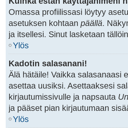
Kuinka estän käyttäjänimeni n
Omassa profiilissasi löytyy aset
asetuksen kohtaan
päällä
. Näkym
ja itsellesi. Sinut lasketaan tällö
Ylös
Kadotin salasanani!
Älä hätäile! Vaikka salasanaasi 
asettaa uusiksi. Asettaaksesi s
kirjautumissivulle ja napsauta
Un
ja pääset pian kirjautumaan sisä
Ylös