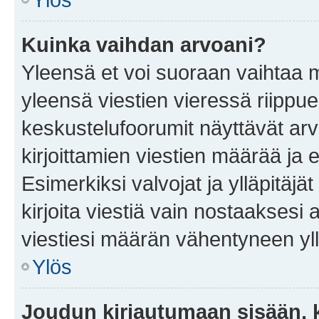
Kuinka vaihdan arvoani?
Yleensä et voi suoraan vaihtaa 
yleensä viestien vieressä riippu
keskustelufoorumit näyttävät ar
kirjoittamien viestien määrää ja er
Esimerkiksi valvojat ja ylläpitäjä
kirjoita viestiä vain nostaakses
viestiesi määrän vähentyneen yl
Ylös
Joudun kirjautumaan sisään, k