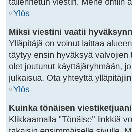
tallennetun viestin. Mene omiin a
Ylös
Miksi viestini vaatii hyväksyn
Ylläpitäjä on voinut laittaa alueen
täytyy ensin hyväksyä valvojien 
olet joutunut käyttäjäryhmään, jo
julkaisua. Ota yhteyttä ylläpitäjii
Ylös
Kuinka tönäisen viestiketjuan
Klikkaamalla "Tönäise" linkkiä voi
takaisin ensimmäiselle sivulle. M