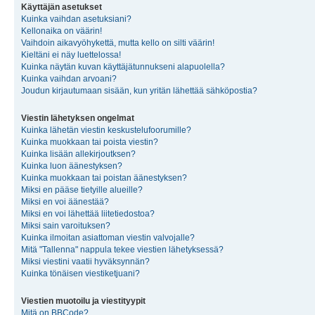
Käyttäjän asetukset
Kuinka vaihdan asetuksiani?
Kellonaika on väärin!
Vaihdoin aikavyöhykettä, mutta kello on silti väärin!
Kieltäni ei näy luettelossa!
Kuinka näytän kuvan käyttäjätunnukseni alapuolella?
Kuinka vaihdan arvoani?
Joudun kirjautumaan sisään, kun yritän lähettää sähköpostia?
Viestin lähetyksen ongelmat
Kuinka lähetän viestin keskustelufoorumille?
Kuinka muokkaan tai poista viestin?
Kuinka lisään allekirjoutksen?
Kuinka luon äänestyksen?
Kuinka muokkaan tai poistan äänestyksen?
Miksi en pääse tietyille alueille?
Miksi en voi äänestää?
Miksi en voi lähettää liitetiedostoa?
Miksi sain varoituksen?
Kuinka ilmoitan asiattoman viestin valvojalle?
Mitä "Tallenna" nappula tekee viestien lähetyksessä?
Miksi viestini vaatii hyväksynnän?
Kuinka tönäisen viestiketjuani?
Viestien muotoilu ja viestityypit
Mitä on BBCode?