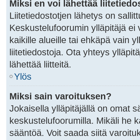
Miksi en voi lähettää liitetied
Liitetiedostotjen lähetys on sallit
Keskustelufoorumin ylläpitäjä ei v
kaikille alueille tai ehkäpä vain 
liitetiedostoja. Ota yhteys ylläpit
lähettää liitteitä.
Ylös
Miksi sain varoituksen?
Jokaisella ylläpitäjällä on omat 
keskustelufoorumilla. Mikäli he ka
sääntöä. Voit saada siitä varoi