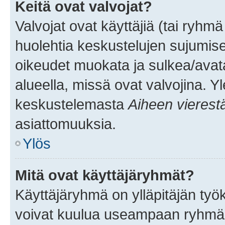
Keitä ovat valvojat?
Valvojat ovat käyttäjiä (tai ryhmä
huolehtia keskustelujen sujumise
oikeudet muokata ja sulkea/avata, 
alueella, missä ovat valvojina. Y
keskustelemasta
Aiheen vierest
asiattomuuksia.
Ylös
Mitä ovat käyttäjäryhmät?
Käyttäjäryhmä on ylläpitäjän työka
voivat kuulua useampaan ryhmään