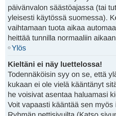
päivänvalon säästöajassa (tai tu
yleisesti käytössä suomessa). Ke
vaihtamaan tuota aikaa automaatti
heittää tunnilla normaaliin aikaan
Ylös
Kieltäni ei näy luettelossa!
Todennäköisin syy on se, että yläp
kukaan ei ole vielä kääntänyt sitä 
he voisivat asentaa haluamasi ki
Voit vapaasti kääntää sen myös i
Ryhmän nettisivuilta (Katso sivun