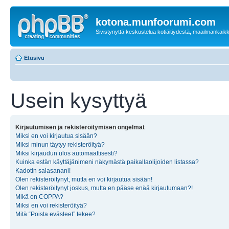
kotona.munfoorumi.com
Sivistynyttä keskustelua kotiäitiydestä, maailmankaik
Etusivu
Usein kysyttyä
Kirjautumisen ja rekisteröitymisen ongelmat
Miksi en voi kirjautua sisään?
Miksi minun täytyy rekisteröityä?
Miksi kirjaudun ulos automaattisesti?
Kuinka estän käyttäjänimeni näkymästä paikallaolijoiden listassa?
Kadotin salasanani!
Olen rekisteröitynyt, mutta en voi kirjautua sisään!
Olen rekisteröitynyt joskus, mutta en pääse enää kirjautumaan?!
Mikä on COPPA?
Miksi en voi rekisteröityä?
Mitä “Poista evästeet” tekee?