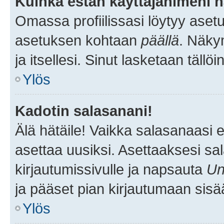
Kuinka estän käyttäjänimeni n
Omassa profiilissasi löytyy aset
asetuksen kohtaan
päällä
. Näkym
ja itsellesi. Sinut lasketaan tällö
Ylös
Kadotin salasanani!
Älä hätäile! Vaikka salasanaasi 
asettaa uusiksi. Asettaaksesi s
kirjautumissivulle ja napsauta
Un
ja pääset pian kirjautumaan sisä
Ylös