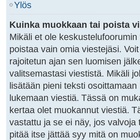
Ylös
Kuinka muokkaan tai poista vi
Mikäli et ole keskustelufoorumin y
poistaa vain omia viestejäsi. Voi
rajoitetun ajan sen luomisen jäl
valitsemastasi viestistä. Mikäli jo
lisätään pieni teksti osoittama
lukemaan viestiä. Tässä on mu
kertaa olet muokannut viestiä. Tä
vastattu ja se ei näy, jos valvoja
pitää itse jättää syy mitä on muo