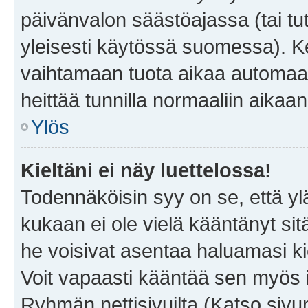
päivänvalon säästöajassa (tai tu
yleisesti käytössä suomessa). Ke
vaihtamaan tuota aikaa automaatti
heittää tunnilla normaaliin aikaan
Ylös
Kieltäni ei näy luettelossa!
Todennäköisin syy on se, että yläp
kukaan ei ole vielä kääntänyt sitä 
he voisivat asentaa haluamasi ki
Voit vapaasti kääntää sen myös i
Ryhmän nettisivuilta (Katso sivun