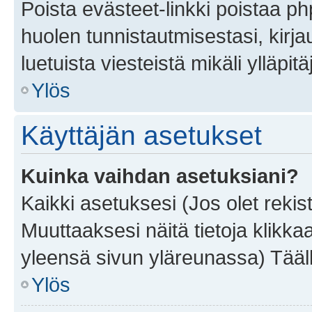
Poista evästeet-linkki poistaa p
huolen tunnistautmisestasi, kirja
luetuista viesteistä mikäli ylläpitä
Ylös
Käyttäjän asetukset
Kuinka vaihdan asetuksiani?
Kaikki asetuksesi (Jos olet rekist
Muuttaaksesi näitä tietoja klikka
yleensä sivun yläreunassa) Tääll
Ylös