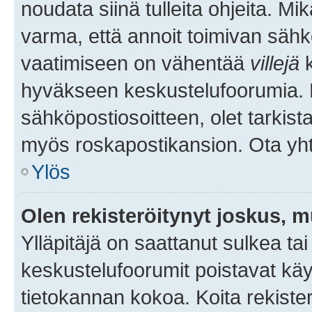
noudata siinä tulleita ohjeita. Mi
varma, että annoit toimivan sähk
vaatimiseen on vähentää
villejä
k
hyväkseen keskustelufoorumia. Mi
sähköpostiosoitteen, olet tarkista
myös roskapostikansion. Ota yhte
Ylös
Olen rekisteröitynyt joskus, 
Ylläpitäjä on saattanut sulkea ta
keskustelufoorumit poistavat k
tietokannan kokoa. Koita rekister