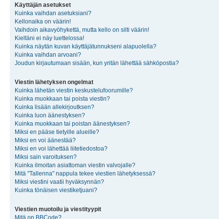
Käyttäjän asetukset
Kuinka vaihdan asetuksiani?
Kellonaika on väärin!
Vaihdoin aikavyöhykettä, mutta kello on silti väärin!
Kieltäni ei näy luettelossa!
Kuinka näytän kuvan käyttäjätunnukseni alapuolella?
Kuinka vaihdan arvoani?
Joudun kirjautumaan sisään, kun yritän lähettää sähköpostia?
Viestin lähetyksen ongelmat
Kuinka lähetän viestin keskustelufoorumille?
Kuinka muokkaan tai poista viestin?
Kuinka lisään allekirjoutksen?
Kuinka luon äänestyksen?
Kuinka muokkaan tai poistan äänestyksen?
Miksi en pääse tietyille alueille?
Miksi en voi äänestää?
Miksi en voi lähettää liitetiedostoa?
Miksi sain varoituksen?
Kuinka ilmoitan asiattoman viestin valvojalle?
Mitä "Tallenna" nappula tekee viestien lähetyksessä?
Miksi viestini vaatii hyväksynnän?
Kuinka tönäisen viestiketjuani?
Viestien muotoilu ja viestityypit
Mitä on BBCode?