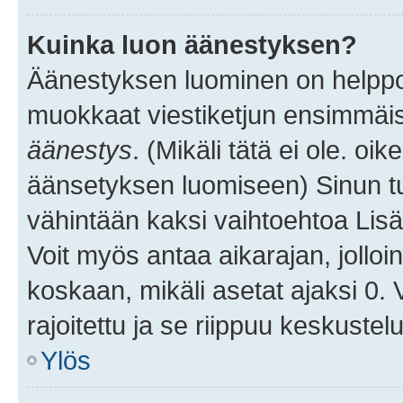
Kuinka luon äänestyksen?
Äänestyksen luominen on helppoa.
muokkaat viestiketjun ensimmäis
äänestys
. (Mikäli tätä ei ole. oik
äänsetyksen luomiseen) Sinun tu
vähintään kaksi vaihtoehtoa Lisää
Voit myös antaa aikarajan, jolloi
koskaan, mikäli asetat ajaksi 0.
rajoitettu ja se riippuu keskustel
Ylös