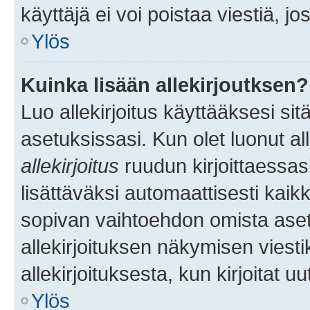
käyttäjä ei voi poistaa viestiä, jo
Ylös
Kuinka lisään allekirjoutksen?
Luo allekirjoitus käyttääksesi si
asetuksissasi. Kun olet luonut all
allekirjoitus
ruudun kirjoittaessasi
lisättäväksi automaattisesti kaikki
sopivan vaihtoehdon omista asetu
allekirjoituksen näkymisen viesti
allekirjoituksesta, kun kirjoitat uu
Ylös