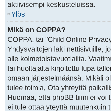
aktiivisempi keskusteluissa.
Ylös
Mikä on COPPA?
COPPA, tai "Child Online Privac
Yhdysvaltojen laki nettisivuille, 
alle kolmetoistavuotiailta. Vaa
tai huoltajalta kirjoitettu lupa ta
omaan järjestelmäänsä. Mikäli 
tulee toimia, Ota yhteyttä paika
Huomaa, että phpBB tiimi ei voi t
ei tule ottaa yteyttä muutenkuin t