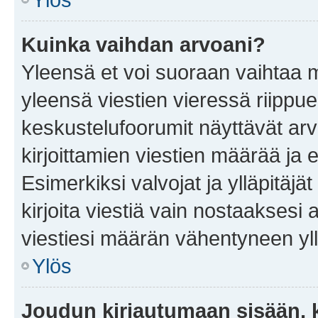
Kuinka vaihdan arvoani?
Yleensä et voi suoraan vaihtaa 
yleensä viestien vieressä riippu
keskustelufoorumit näyttävät ar
kirjoittamien viestien määrää ja er
Esimerkiksi valvojat ja ylläpitäjä
kirjoita viestiä vain nostaakses
viestiesi määrän vähentyneen yl
Ylös
Joudun kirjautumaan sisään, k