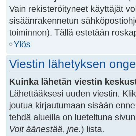
Vain rekisteröityneet käyttäjät v
sisäänrakennetun sähköpostiohjel
toiminnon). Tällä estetään roskap
Ylös
Viestin lähetyksen ong
Kuinka lähetän viestin keskus
Lähettääksesi uuden viestin. Kl
joutua kirjautumaan sisään ennen 
tehdä alueilla on lueteltuna sivun
Voit äänestää, jne.
) lista.