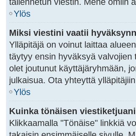
tallennetun viestin. Mene omiin a
Ylös
Miksi viestini vaatii hyväksyn
Ylläpitäjä on voinut laittaa alueen
täytyy ensin hyväksyä valvojien 
olet joutunut käyttäjäryhmään, jo
julkaisua. Ota yhteyttä ylläpitäjii
Ylös
Kuinka tönäisen viestiketjuan
Klikkaamalla "Tönäise" linkkiä voi
takaisin ensimmäiselle sivulle. M