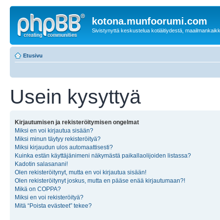
kotona.munfoorumi.com
Sivistynyttä keskustelua kotiäitiydestä, maailmankaik
Etusivu
Usein kysyttyä
Kirjautumisen ja rekisteröitymisen ongelmat
Miksi en voi kirjautua sisään?
Miksi minun täytyy rekisteröityä?
Miksi kirjaudun ulos automaattisesti?
Kuinka estän käyttäjänimeni näkymästä paikallaolijoiden listassa?
Kadotin salasanani!
Olen rekisteröitynyt, mutta en voi kirjautua sisään!
Olen rekisteröitynyt joskus, mutta en pääse enää kirjautumaan?!
Mikä on COPPA?
Miksi en voi rekisteröityä?
Mitä “Poista evästeet” tekee?