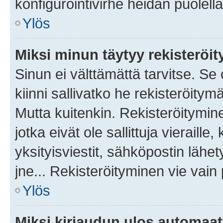
konfigurointivirhe heidän puolella
Ylös
Miksi minun täytyy rekisteröit
Sinun ei välttämättä tarvitse. Se
kiinni sallivatko he rekisteröitym
Mutta kuitenkin. Rekisteröitymine
jotka eivät ole sallittuja vierail
yksityisviestit, sähköpostin lähet
jne... Rekisteröityminen vie vain
Ylös
Miksi kirjaudun ulos automaat