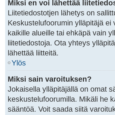
Miksi en voi lähettää liitetied
Liitetiedostotjen lähetys on sallit
Keskustelufoorumin ylläpitäjä ei v
kaikille alueille tai ehkäpä vain 
liitetiedostoja. Ota yhteys ylläpit
lähettää liitteitä.
Ylös
Miksi sain varoituksen?
Jokaisella ylläpitäjällä on omat 
keskustelufoorumilla. Mikäli he ka
sääntöä. Voit saada siitä varoi