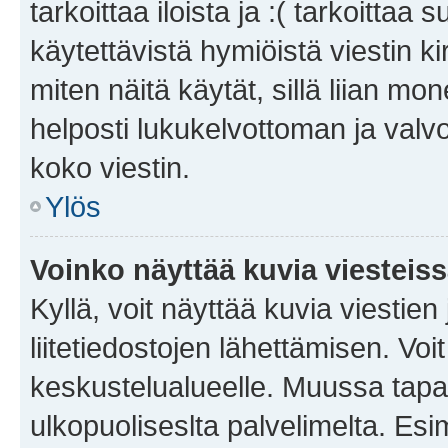
tarkoittaa iloista ja :( tarkoittaa 
käytettävistä hymiöistä viestin k
miten näitä käytät, sillä liian m
helposti lukukelvottoman ja valvo
koko viestin.
Ylös
Voinko näyttää kuvia viesteis
Kyllä, voit näyttää kuvia viestien 
liitetiedostojen lähettämisen. Vo
keskustelualueelle. Muussa tapa
ulkopuoliseslta palvelimelta. Es