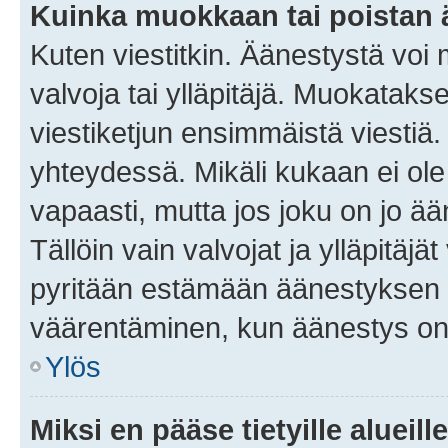
Kuinka muokkaan tai poistan
Kuten viestitkin. Äänestystä voi
valvoja tai ylläpitäjä. Muokatak
viestiketjun ensimmäistä viestiä
yhteydessä. Mikäli kukaan ei ol
vapaasti, mutta jos joku on jo ä
Tällöin vain valvojat ja ylläpitäjä
pyritään estämään äänestyksen 
väärentäminen, kun äänestys on
Ylös
Miksi en pääse tietyille alueill