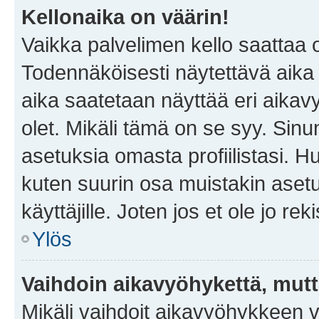
Kellonaika on väärin!
Vaikka palvelimen kello saattaa 
Todennäköisesti näytettävä aika
aika saatetaan näyttää eri aika
olet. Mikäli tämä on se syy. Si
asetuksia omasta profiilistasi. 
kuten suurin osa muistakin asetuks
käyttäjille. Joten jos et ole jo rek
Ylös
Vaihdoin aikavyöhykettä, mutta 
Mikäli vaihdoit aikavyöhykkeen 