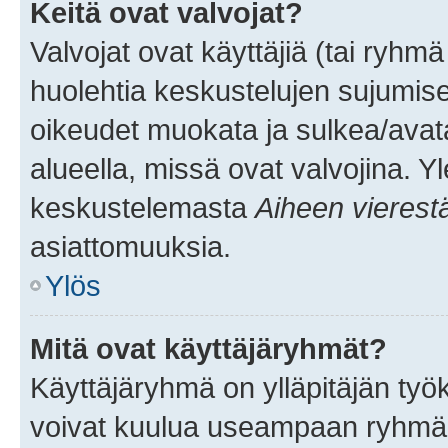
Keitä ovat valvojat?
Valvojat ovat käyttäjiä (tai ryhmä
huolehtia keskustelujen sujumise
oikeudet muokata ja sulkea/avata, 
alueella, missä ovat valvojina. Y
keskustelemasta
Aiheen vierest
asiattomuuksia.
Ylös
Mitä ovat käyttäjäryhmät?
Käyttäjäryhmä on ylläpitäjän työka
voivat kuulua useampaan ryhmään