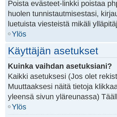
Poista evästeet-linkki poistaa p
huolen tunnistautmisestasi, kirja
luetuista viesteistä mikäli ylläpitä
Ylös
Käyttäjän asetukset
Kuinka vaihdan asetuksiani?
Kaikki asetuksesi (Jos olet rekist
Muuttaaksesi näitä tietoja klikka
yleensä sivun yläreunassa) Tääll
Ylös