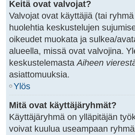
Keitä ovat valvojat?
Valvojat ovat käyttäjiä (tai ryhmä
huolehtia keskustelujen sujumise
oikeudet muokata ja sulkea/avata, 
alueella, missä ovat valvojina. Y
keskustelemasta
Aiheen vierest
asiattomuuksia.
Ylös
Mitä ovat käyttäjäryhmät?
Käyttäjäryhmä on ylläpitäjän työka
voivat kuulua useampaan ryhmään