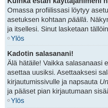
Kuinka estän käyttäjänimeni n
Omassa profiilissasi löytyy aset
asetuksen kohtaan
päällä
. Näkym
ja itsellesi. Sinut lasketaan tällö
Ylös
Kadotin salasanani!
Älä hätäile! Vaikka salasanaasi 
asettaa uusiksi. Asettaaksesi s
kirjautumissivulle ja napsauta
Un
ja pääset pian kirjautumaan sisä
Ylös