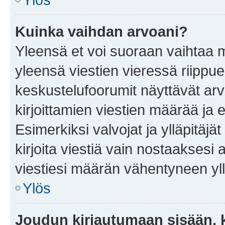
Kuinka vaihdan arvoani?
Yleensä et voi suoraan vaihtaa 
yleensä viestien vieressä riippu
keskustelufoorumit näyttävät ar
kirjoittamien viestien määrää ja er
Esimerkiksi valvojat ja ylläpitäjä
kirjoita viestiä vain nostaakses
viestiesi määrän vähentyneen yl
Ylös
Joudun kirjautumaan sisään, k