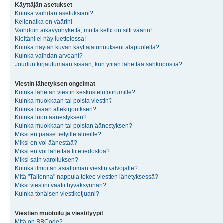
Käyttäjän asetukset
Kuinka vaihdan asetuksiani?
Kellonaika on väärin!
Vaihdoin aikavyöhykettä, mutta kello on silti väärin!
Kieltäni ei näy luettelossa!
Kuinka näytän kuvan käyttäjätunnukseni alapuolella?
Kuinka vaihdan arvoani?
Joudun kirjautumaan sisään, kun yritän lähettää sähköpostia?
Viestin lähetyksen ongelmat
Kuinka lähetän viestin keskustelufoorumille?
Kuinka muokkaan tai poista viestin?
Kuinka lisään allekirjoutksen?
Kuinka luon äänestyksen?
Kuinka muokkaan tai poistan äänestyksen?
Miksi en pääse tietyille alueille?
Miksi en voi äänestää?
Miksi en voi lähettää liitetiedostoa?
Miksi sain varoituksen?
Kuinka ilmoitan asiattoman viestin valvojalle?
Mitä "Tallenna" nappula tekee viestien lähetyksessä?
Miksi viestini vaatii hyväksynnän?
Kuinka tönäisen viestiketjuani?
Viestien muotoilu ja viestityypit
Mitä on BBCode?