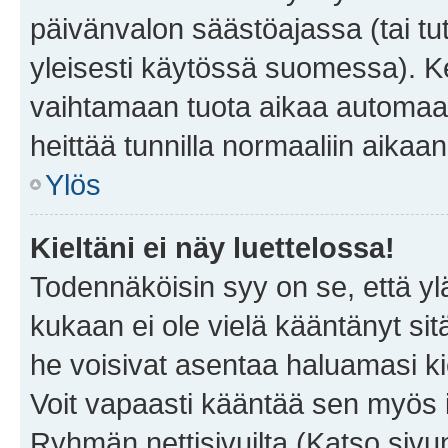
päivänvalon säästöajassa (tai tu
yleisesti käytössä suomessa). Ke
vaihtamaan tuota aikaa automaatti
heittää tunnilla normaaliin aikaan
Ylös
Kieltäni ei näy luettelossa!
Todennäköisin syy on se, että yläp
kukaan ei ole vielä kääntänyt sitä 
he voisivat asentaa haluamasi ki
Voit vapaasti kääntää sen myös i
Ryhmän nettisivuilta (Katso sivun