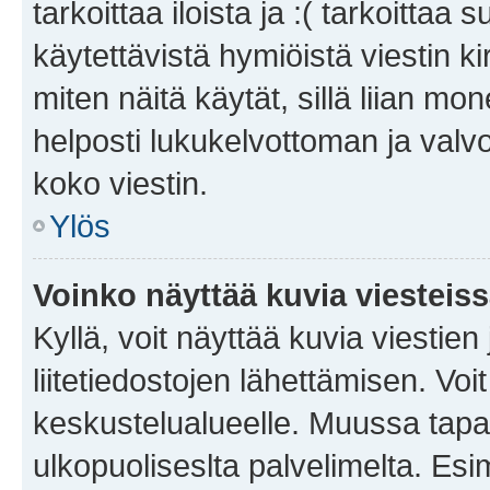
tarkoittaa iloista ja :( tarkoittaa 
käytettävistä hymiöistä viestin k
miten näitä käytät, sillä liian m
helposti lukukelvottoman ja valvo
koko viestin.
Ylös
Voinko näyttää kuvia viesteis
Kyllä, voit näyttää kuvia viestien 
liitetiedostojen lähettämisen. Vo
keskustelualueelle. Muussa tapa
ulkopuoliseslta palvelimelta. Es