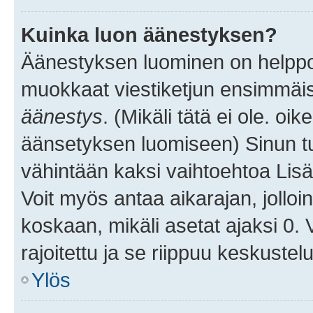
Kuinka luon äänestyksen?
Äänestyksen luominen on helppoa.
muokkaat viestiketjun ensimmäis
äänestys
. (Mikäli tätä ei ole. oik
äänsetyksen luomiseen) Sinun tu
vähintään kaksi vaihtoehtoa Lisää
Voit myös antaa aikarajan, jolloi
koskaan, mikäli asetat ajaksi 0.
rajoitettu ja se riippuu keskustel
Ylös