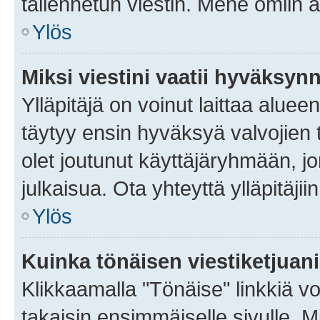
tallennetun viestin. Mene omiin a
Ylös
Miksi viestini vaatii hyväksyn
Ylläpitäjä on voinut laittaa alueen
täytyy ensin hyväksyä valvojien 
olet joutunut käyttäjäryhmään, jo
julkaisua. Ota yhteyttä ylläpitäjii
Ylös
Kuinka tönäisen viestiketjuan
Klikkaamalla "Tönäise" linkkiä voi
takaisin ensimmäiselle sivulle. M