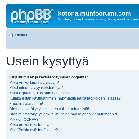
kotona.munfoorumi.com
Sivistynyttä keskustelua kotiäitiydestä, maailmankaik
Etusivu
Usein kysyttyä
Kirjautumisen ja rekisteröitymisen ongelmat
Miksi en voi kirjautua sisään?
Miksi minun täytyy rekisteröityä?
Miksi kirjaudun ulos automaattisesti?
Kuinka estän käyttäjänimeni näkymästä paikallaolijoiden listassa?
Kadotin salasanani!
Olen rekisteröitynyt, mutta en voi kirjautua sisään!
Olen rekisteröitynyt joskus, mutta en pääse enää kirjautumaan?!
Mikä on COPPA?
Miksi en voi rekisteröityä?
Mitä “Poista evästeet” tekee?