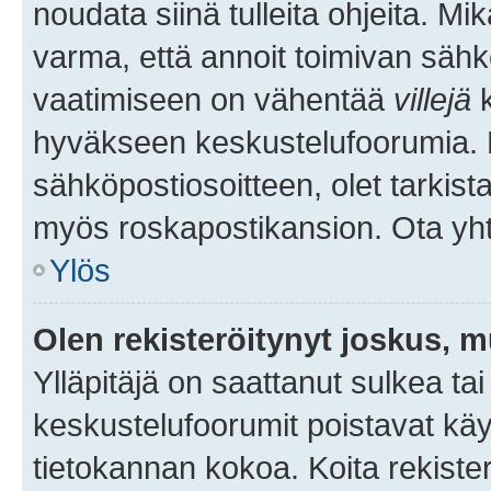
noudata siinä tulleita ohjeita. Mi
varma, että annoit toimivan sähk
vaatimiseen on vähentää
villejä
k
hyväkseen keskustelufoorumia. Mi
sähköpostiosoitteen, olet tarkista
myös roskapostikansion. Ota yhte
Ylös
Olen rekisteröitynyt joskus, 
Ylläpitäjä on saattanut sulkea ta
keskustelufoorumit poistavat k
tietokannan kokoa. Koita rekister