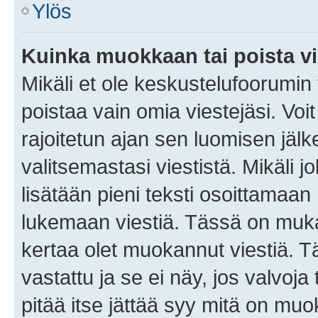
Ylös
Kuinka muokkaan tai poista vi
Mikäli et ole keskustelufoorumin y
poistaa vain omia viestejäsi. Voi
rajoitetun ajan sen luomisen jäl
valitsemastasi viestistä. Mikäli jo
lisätään pieni teksti osoittama
lukemaan viestiä. Tässä on mu
kertaa olet muokannut viestiä. Tä
vastattu ja se ei näy, jos valvoja
pitää itse jättää syy mitä on muo