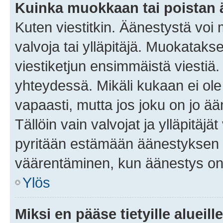
Kuinka muokkaan tai poistan
Kuten viestitkin. Äänestystä voi
valvoja tai ylläpitäjä. Muokatak
viestiketjun ensimmäistä viestiä
yhteydessä. Mikäli kukaan ei ol
vapaasti, mutta jos joku on jo ä
Tällöin vain valvojat ja ylläpitäjä
pyritään estämään äänestyksen 
väärentäminen, kun äänestys on
Ylös
Miksi en pääse tietyille alueill