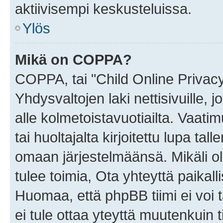
aktiivisempi keskusteluissa.
Ylös
Mikä on COPPA?
COPPA, tai "Child Online Privac
Yhdysvaltojen laki nettisivuille, 
alle kolmetoistavuotiailta. Vaa
tai huoltajalta kirjoitettu lupa ta
omaan järjestelmäänsä. Mikäli 
tulee toimia, Ota yhteyttä paika
Huomaa, että phpBB tiimi ei voi t
ei tule ottaa yteyttä muutenkuin t