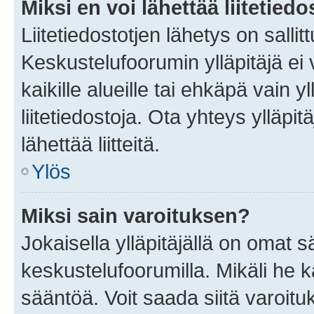
Miksi en voi lähettää liitetied
Liitetiedostotjen lähetys on sallit
Keskustelufoorumin ylläpitäjä ei v
kaikille alueille tai ehkäpä vain 
liitetiedostoja. Ota yhteys ylläpit
lähettää liitteitä.
Ylös
Miksi sain varoituksen?
Jokaisella ylläpitäjällä on omat 
keskustelufoorumilla. Mikäli he ka
sääntöä. Voit saada siitä varoi