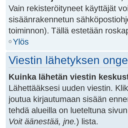
Vain rekisteröityneet käyttäjät v
sisäänrakennetun sähköpostiohjel
toiminnon). Tällä estetään roskap
Ylös
Viestin lähetyksen ong
Kuinka lähetän viestin keskus
Lähettääksesi uuden viestin. Kl
joutua kirjautumaan sisään ennen 
tehdä alueilla on lueteltuna sivun
Voit äänestää, jne.
) lista.