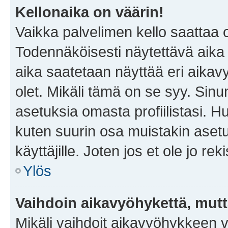
Kellonaika on väärin!
Vaikka palvelimen kello saattaa 
Todennäköisesti näytettävä aika
aika saatetaan näyttää eri aika
olet. Mikäli tämä on se syy. Si
asetuksia omasta profiilistasi. 
kuten suurin osa muistakin asetuks
käyttäjille. Joten jos et ole jo rek
Ylös
Vaihdoin aikavyöhykettä, mutta 
Mikäli vaihdoit aikavyöhykkeen 