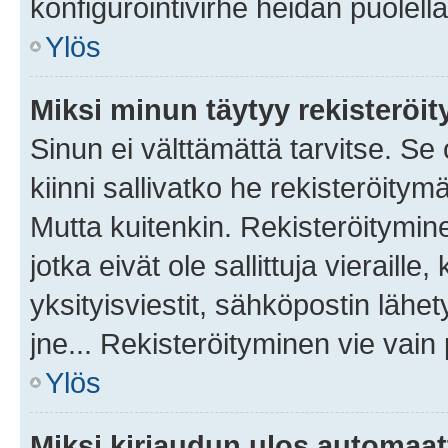
konfigurointivirhe heidän puolella
Ylös
Miksi minun täytyy rekisteröit
Sinun ei välttämättä tarvitse. Se
kiinni sallivatko he rekisteröitym
Mutta kuitenkin. Rekisteröitymine
jotka eivät ole sallittuja vierail
yksityisviestit, sähköpostin lähet
jne... Rekisteröityminen vie vain
Ylös
Miksi kirjaudun ulos automaat