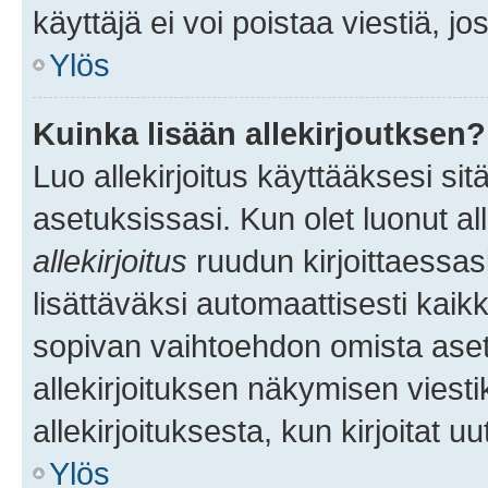
käyttäjä ei voi poistaa viestiä, jo
Ylös
Kuinka lisään allekirjoutksen?
Luo allekirjoitus käyttääksesi si
asetuksissasi. Kun olet luonut all
allekirjoitus
ruudun kirjoittaessasi
lisättäväksi automaattisesti kaikki
sopivan vaihtoehdon omista asetu
allekirjoituksen näkymisen viesti
allekirjoituksesta, kun kirjoitat uu
Ylös