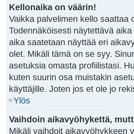
Kellonaika on väärin!
Vaikka palvelimen kello saattaa 
Todennäköisesti näytettävä aika
aika saatetaan näyttää eri aika
olet. Mikäli tämä on se syy. Si
asetuksia omasta profiilistasi. 
kuten suurin osa muistakin asetuks
käyttäjille. Joten jos et ole jo rek
Ylös
Vaihdoin aikavyöhykettä, mutta 
Mikäli vaihdoit aikavyöhykkeen 