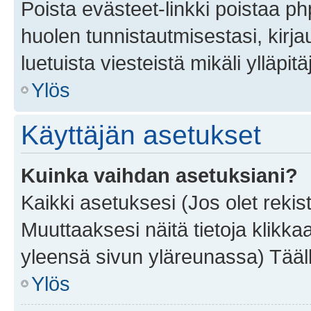
Poista evästeet-linkki poistaa p
huolen tunnistautmisestasi, kirja
luetuista viesteistä mikäli ylläpitä
Ylös
Käyttäjän asetukset
Kuinka vaihdan asetuksiani?
Kaikki asetuksesi (Jos olet rekist
Muuttaaksesi näitä tietoja klikka
yleensä sivun yläreunassa) Tääll
Ylös