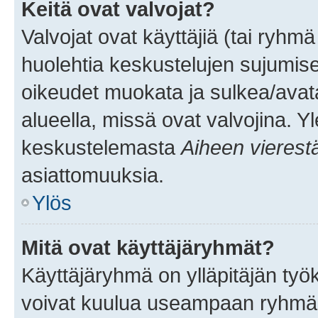
Keitä ovat valvojat?
Valvojat ovat käyttäjiä (tai ryhmä
huolehtia keskustelujen sujumise
oikeudet muokata ja sulkea/avata, 
alueella, missä ovat valvojina. Y
keskustelemasta
Aiheen vierest
asiattomuuksia.
Ylös
Mitä ovat käyttäjäryhmät?
Käyttäjäryhmä on ylläpitäjän työka
voivat kuulua useampaan ryhmään