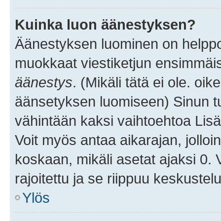
Kuinka luon äänestyksen?
Äänestyksen luominen on helppoa.
muokkaat viestiketjun ensimmäis
äänestys
. (Mikäli tätä ei ole. oik
äänsetyksen luomiseen) Sinun tu
vähintään kaksi vaihtoehtoa Lisää
Voit myös antaa aikarajan, jolloi
koskaan, mikäli asetat ajaksi 0.
rajoitettu ja se riippuu keskustel
Ylös