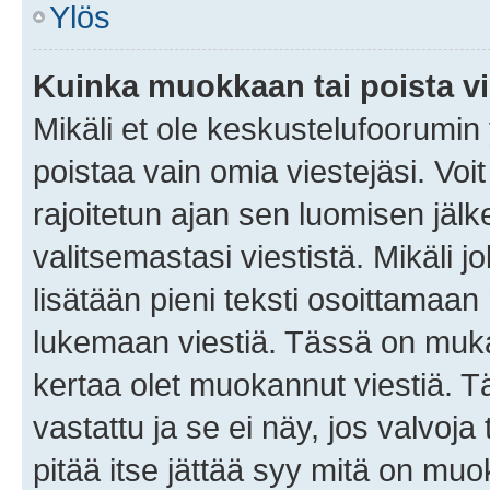
Ylös
Kuinka muokkaan tai poista vi
Mikäli et ole keskustelufoorumin y
poistaa vain omia viestejäsi. Voi
rajoitetun ajan sen luomisen jäl
valitsemastasi viestistä. Mikäli jo
lisätään pieni teksti osoittama
lukemaan viestiä. Tässä on mu
kertaa olet muokannut viestiä. Tä
vastattu ja se ei näy, jos valvoja
pitää itse jättää syy mitä on muo