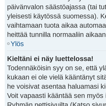
päivänvalon säästöajassa (tai tu
yleisesti käytössä suomessa). Ke
vaihtamaan tuota aikaa automaatti
heittää tunnilla normaaliin aikaan
Ylös
Kieltäni ei näy luettelossa!
Todennäköisin syy on se, että yläp
kukaan ei ole vielä kääntänyt sitä 
he voisivat asentaa haluamasi ki
Voit vapaasti kääntää sen myös i
Ryhmän nettisivuilta (Katso sivun