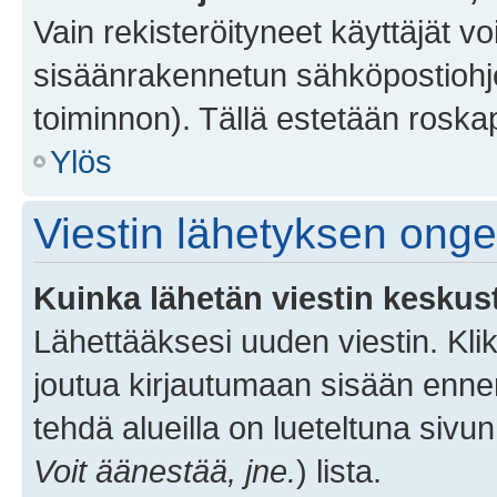
Vain rekisteröityneet käyttäjät v
sisäänrakennetun sähköpostiohjel
toiminnon). Tällä estetään roskap
Ylös
Viestin lähetyksen ong
Kuinka lähetän viestin keskus
Lähettääksesi uuden viestin. Kl
joutua kirjautumaan sisään ennen 
tehdä alueilla on lueteltuna sivun
Voit äänestää, jne.
) lista.