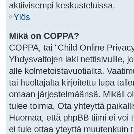
aktiivisempi keskusteluissa.
Ylös
Mikä on COPPA?
COPPA, tai "Child Online Privac
Yhdysvaltojen laki nettisivuille, 
alle kolmetoistavuotiailta. Vaa
tai huoltajalta kirjoitettu lupa ta
omaan järjestelmäänsä. Mikäli 
tulee toimia, Ota yhteyttä paika
Huomaa, että phpBB tiimi ei voi t
ei tule ottaa yteyttä muutenkuin t