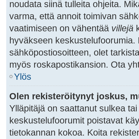
noudata siinä tulleita ohjeita. Mi
varma, että annoit toimivan sähk
vaatimiseen on vähentää
villejä
k
hyväkseen keskustelufoorumia. Mi
sähköpostiosoitteen, olet tarkista
myös roskapostikansion. Ota yhte
Ylös
Olen rekisteröitynyt joskus, 
Ylläpitäjä on saattanut sulkea ta
keskustelufoorumit poistavat k
tietokannan kokoa. Koita rekister