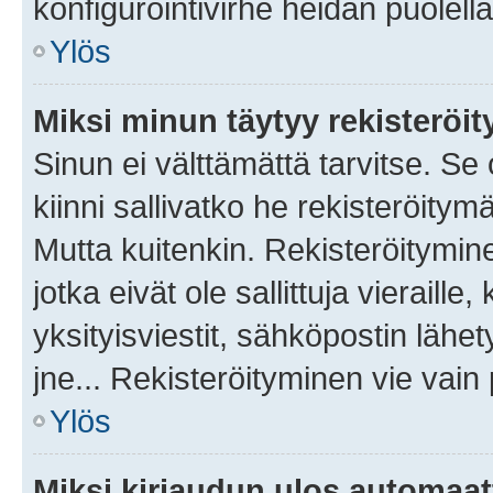
konfigurointivirhe heidän puolella
Ylös
Miksi minun täytyy rekisteröit
Sinun ei välttämättä tarvitse. Se
kiinni sallivatko he rekisteröitym
Mutta kuitenkin. Rekisteröitymine
jotka eivät ole sallittuja vierail
yksityisviestit, sähköpostin lähet
jne... Rekisteröityminen vie vain
Ylös
Miksi kirjaudun ulos automaat