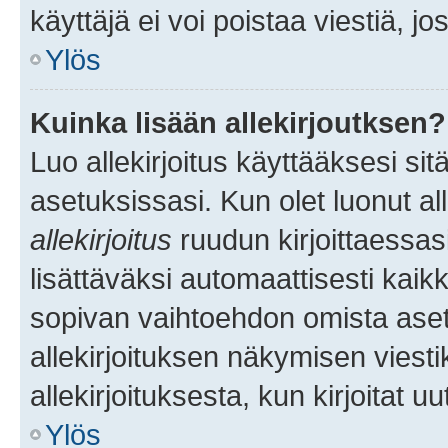
käyttäjä ei voi poistaa viestiä, jo
Ylös
Kuinka lisään allekirjoutksen?
Luo allekirjoitus käyttääksesi si
asetuksissasi. Kun olet luonut all
allekirjoitus
ruudun kirjoittaessasi
lisättäväksi automaattisesti kaikki
sopivan vaihtoehdon omista asetu
allekirjoituksen näkymisen viesti
allekirjoituksesta, kun kirjoitat uu
Ylös