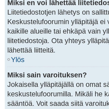
Miksi en voi lähettää liitetied
Liitetiedostotjen lähetys on sallit
Keskustelufoorumin ylläpitäjä ei v
kaikille alueille tai ehkäpä vain 
liitetiedostoja. Ota yhteys ylläpit
lähettää liitteitä.
Ylös
Miksi sain varoituksen?
Jokaisella ylläpitäjällä on omat 
keskustelufoorumilla. Mikäli he ka
sääntöä. Voit saada siitä varoi