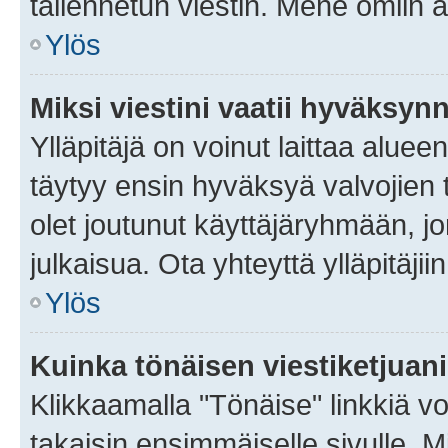
tallennetun viestin. Mene omiin a
Ylös
Miksi viestini vaatii hyväksyn
Ylläpitäjä on voinut laittaa alueen
täytyy ensin hyväksyä valvojien 
olet joutunut käyttäjäryhmään, jo
julkaisua. Ota yhteyttä ylläpitäjii
Ylös
Kuinka tönäisen viestiketjuan
Klikkaamalla "Tönäise" linkkiä voi
takaisin ensimmäiselle sivulle. M