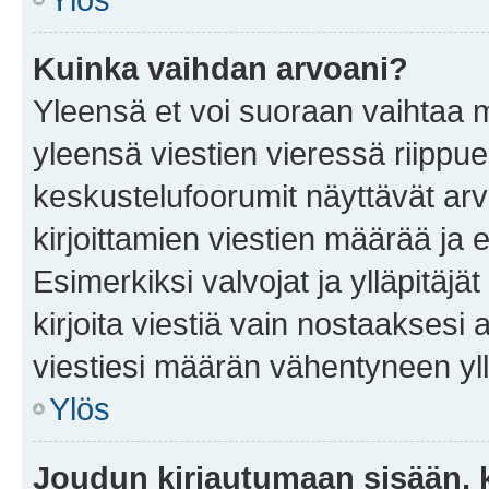
Kuinka vaihdan arvoani?
Yleensä et voi suoraan vaihtaa 
yleensä viestien vieressä riippu
keskustelufoorumit näyttävät ar
kirjoittamien viestien määrää ja er
Esimerkiksi valvojat ja ylläpitäjä
kirjoita viestiä vain nostaakses
viestiesi määrän vähentyneen yl
Ylös
Joudun kirjautumaan sisään, k