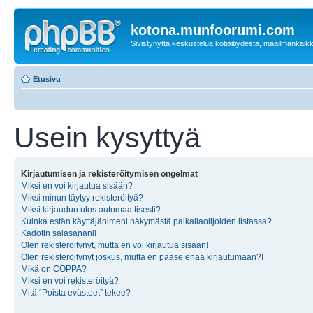
kotona.munfoorumi.com
Sivistynyttä keskustelua kotiäitiydestä, maailmankaik
Etusivu
Usein kysyttyä
Kirjautumisen ja rekisteröitymisen ongelmat
Miksi en voi kirjautua sisään?
Miksi minun täytyy rekisteröityä?
Miksi kirjaudun ulos automaattisesti?
Kuinka estän käyttäjänimeni näkymästä paikallaolijoiden listassa?
Kadotin salasanani!
Olen rekisteröitynyt, mutta en voi kirjautua sisään!
Olen rekisteröitynyt joskus, mutta en pääse enää kirjautumaan?!
Mikä on COPPA?
Miksi en voi rekisteröityä?
Mitä “Poista evästeet” tekee?