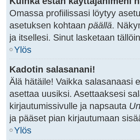
Kuinka estän käyttäjänimeni n
Omassa profiilissasi löytyy aset
asetuksen kohtaan
päällä
. Näkym
ja itsellesi. Sinut lasketaan tällö
Ylös
Kadotin salasanani!
Älä hätäile! Vaikka salasanaasi 
asettaa uusiksi. Asettaaksesi s
kirjautumissivulle ja napsauta
Un
ja pääset pian kirjautumaan sisä
Ylös