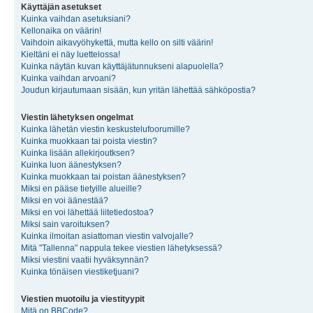
Käyttäjän asetukset
Kuinka vaihdan asetuksiani?
Kellonaika on väärin!
Vaihdoin aikavyöhykettä, mutta kello on silti väärin!
Kieltäni ei näy luettelossa!
Kuinka näytän kuvan käyttäjätunnukseni alapuolella?
Kuinka vaihdan arvoani?
Joudun kirjautumaan sisään, kun yritän lähettää sähköpostia?
Viestin lähetyksen ongelmat
Kuinka lähetän viestin keskustelufoorumille?
Kuinka muokkaan tai poista viestin?
Kuinka lisään allekirjoutksen?
Kuinka luon äänestyksen?
Kuinka muokkaan tai poistan äänestyksen?
Miksi en pääse tietyille alueille?
Miksi en voi äänestää?
Miksi en voi lähettää liitetiedostoa?
Miksi sain varoituksen?
Kuinka ilmoitan asiattoman viestin valvojalle?
Mitä "Tallenna" nappula tekee viestien lähetyksessä?
Miksi viestini vaatii hyväksynnän?
Kuinka tönäisen viestiketjuani?
Viestien muotoilu ja viestityypit
Mitä on BBCode?