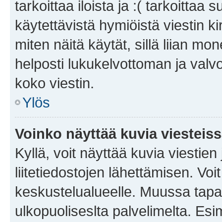
tarkoittaa iloista ja :( tarkoittaa 
käytettävistä hymiöistä viestin k
miten näitä käytät, sillä liian m
helposti lukukelvottoman ja valvo
koko viestin.
Ylös
Voinko näyttää kuvia viesteis
Kyllä, voit näyttää kuvia viestien 
liitetiedostojen lähettämisen. Vo
keskustelualueelle. Muussa tapa
ulkopuoliseslta palvelimelta. Es