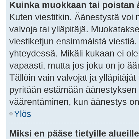
Kuinka muokkaan tai poistan
Kuten viestitkin. Äänestystä voi
valvoja tai ylläpitäjä. Muokatak
viestiketjun ensimmäistä viestiä
yhteydessä. Mikäli kukaan ei ol
vapaasti, mutta jos joku on jo ä
Tällöin vain valvojat ja ylläpitäjä
pyritään estämään äänestyksen 
väärentäminen, kun äänestys on
Ylös
Miksi en pääse tietyille alueill