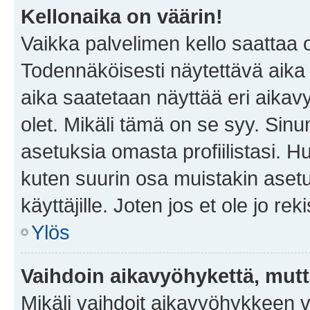
Kellonaika on väärin!
Vaikka palvelimen kello saattaa 
Todennäköisesti näytettävä aika
aika saatetaan näyttää eri aika
olet. Mikäli tämä on se syy. Si
asetuksia omasta profiilistasi. 
kuten suurin osa muistakin asetuks
käyttäjille. Joten jos et ole jo rek
Ylös
Vaihdoin aikavyöhykettä, mutta 
Mikäli vaihdoit aikavyöhykkeen 