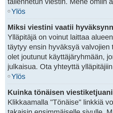
tallennetun viestin. Mene omiin a
Ylös
Miksi viestini vaatii hyväksyn
Ylläpitäjä on voinut laittaa alueen
täytyy ensin hyväksyä valvojien 
olet joutunut käyttäjäryhmään, jo
julkaisua. Ota yhteyttä ylläpitäjii
Ylös
Kuinka tönäisen viestiketjuan
Klikkaamalla "Tönäise" linkkiä voi
takaisin ensimmäiselle sivulle. M