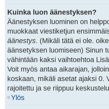
Kuinka luon äänestyksen?
Äänestyksen luominen on helppoa.
muokkaat viestiketjun ensimmäis
äänestys
. (Mikäli tätä ei ole. oik
äänsetyksen luomiseen) Sinun tu
vähintään kaksi vaihtoehtoa Lisää
Voit myös antaa aikarajan, jolloi
koskaan, mikäli asetat ajaksi 0.
rajoitettu ja se riippuu keskustel
Ylös