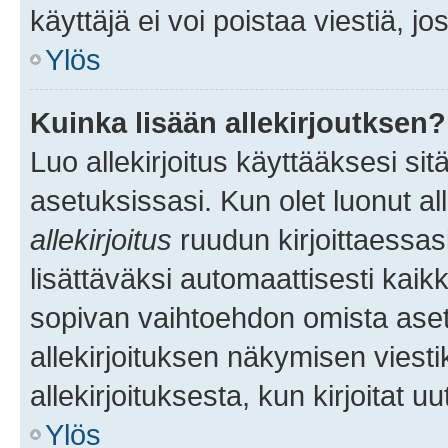
käyttäjä ei voi poistaa viestiä, jo
Ylös
Kuinka lisään allekirjoutksen?
Luo allekirjoitus käyttääksesi si
asetuksissasi. Kun olet luonut all
allekirjoitus
ruudun kirjoittaessasi
lisättäväksi automaattisesti kaikki
sopivan vaihtoehdon omista asetu
allekirjoituksen näkymisen viesti
allekirjoituksesta, kun kirjoitat uu
Ylös