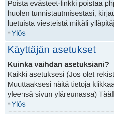
Poista evästeet-linkki poistaa p
huolen tunnistautmisestasi, kirja
luetuista viesteistä mikäli ylläpitä
Ylös
Käyttäjän asetukset
Kuinka vaihdan asetuksiani?
Kaikki asetuksesi (Jos olet rekist
Muuttaaksesi näitä tietoja klikka
yleensä sivun yläreunassa) Tääll
Ylös