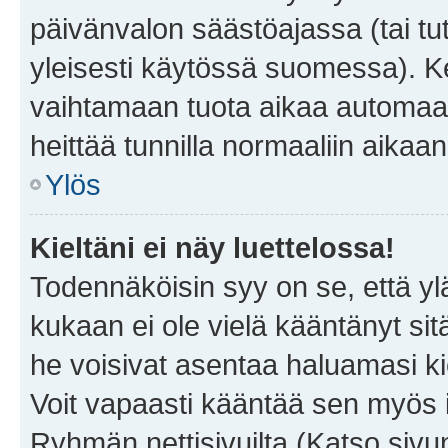
päivänvalon säästöajassa (tai tu
yleisesti käytössä suomessa). Ke
vaihtamaan tuota aikaa automaatti
heittää tunnilla normaaliin aikaan
Ylös
Kieltäni ei näy luettelossa!
Todennäköisin syy on se, että yläp
kukaan ei ole vielä kääntänyt sitä 
he voisivat asentaa haluamasi ki
Voit vapaasti kääntää sen myös i
Ryhmän nettisivuilta (Katso sivun