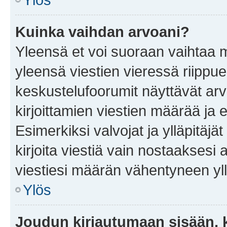
Kuinka vaihdan arvoani?
Yleensä et voi suoraan vaihtaa 
yleensä viestien vieressä riippu
keskustelufoorumit näyttävät ar
kirjoittamien viestien määrää ja er
Esimerkiksi valvojat ja ylläpitäjä
kirjoita viestiä vain nostaakses
viestiesi määrän vähentyneen yl
Ylös
Joudun kirjautumaan sisään, k