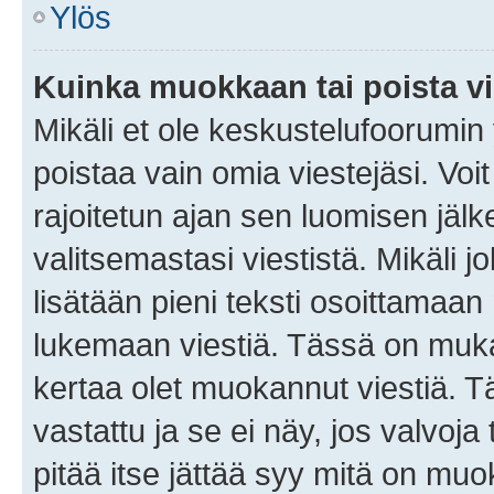
Ylös
Kuinka muokkaan tai poista vi
Mikäli et ole keskustelufoorumin y
poistaa vain omia viestejäsi. Voi
rajoitetun ajan sen luomisen jäl
valitsemastasi viestistä. Mikäli jo
lisätään pieni teksti osoittama
lukemaan viestiä. Tässä on mu
kertaa olet muokannut viestiä. Tä
vastattu ja se ei näy, jos valvoja
pitää itse jättää syy mitä on muo