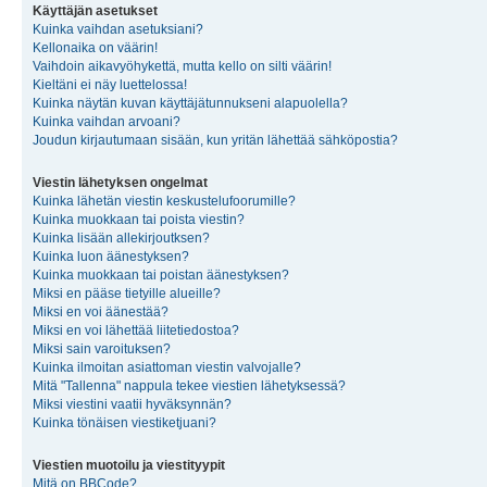
Käyttäjän asetukset
Kuinka vaihdan asetuksiani?
Kellonaika on väärin!
Vaihdoin aikavyöhykettä, mutta kello on silti väärin!
Kieltäni ei näy luettelossa!
Kuinka näytän kuvan käyttäjätunnukseni alapuolella?
Kuinka vaihdan arvoani?
Joudun kirjautumaan sisään, kun yritän lähettää sähköpostia?
Viestin lähetyksen ongelmat
Kuinka lähetän viestin keskustelufoorumille?
Kuinka muokkaan tai poista viestin?
Kuinka lisään allekirjoutksen?
Kuinka luon äänestyksen?
Kuinka muokkaan tai poistan äänestyksen?
Miksi en pääse tietyille alueille?
Miksi en voi äänestää?
Miksi en voi lähettää liitetiedostoa?
Miksi sain varoituksen?
Kuinka ilmoitan asiattoman viestin valvojalle?
Mitä "Tallenna" nappula tekee viestien lähetyksessä?
Miksi viestini vaatii hyväksynnän?
Kuinka tönäisen viestiketjuani?
Viestien muotoilu ja viestityypit
Mitä on BBCode?