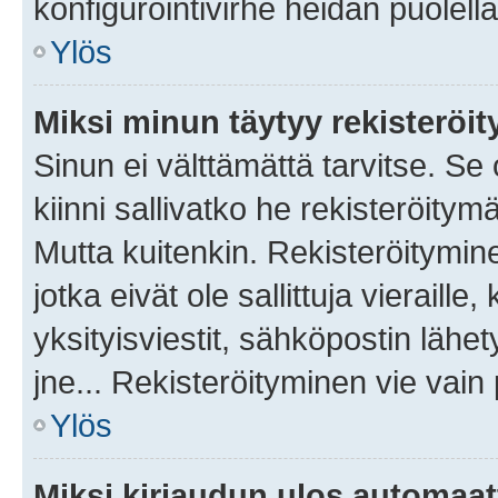
konfigurointivirhe heidän puolella
Ylös
Miksi minun täytyy rekisteröit
Sinun ei välttämättä tarvitse. Se
kiinni sallivatko he rekisteröitym
Mutta kuitenkin. Rekisteröitymine
jotka eivät ole sallittuja vierail
yksityisviestit, sähköpostin lähet
jne... Rekisteröityminen vie vain
Ylös
Miksi kirjaudun ulos automaat