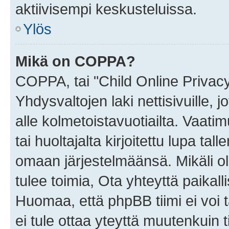
aktiivisempi keskusteluissa.
Ylös
Mikä on COPPA?
COPPA, tai "Child Online Privac
Yhdysvaltojen laki nettisivuille, 
alle kolmetoistavuotiailta. Vaa
tai huoltajalta kirjoitettu lupa ta
omaan järjestelmäänsä. Mikäli 
tulee toimia, Ota yhteyttä paika
Huomaa, että phpBB tiimi ei voi t
ei tule ottaa yteyttä muutenkuin t