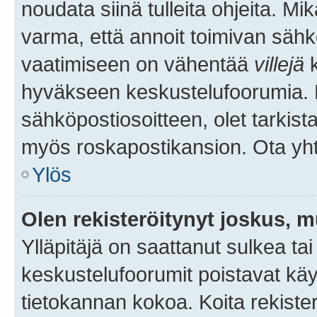
noudata siinä tulleita ohjeita. Mi
varma, että annoit toimivan sähk
vaatimiseen on vähentää
villejä
k
hyväkseen keskustelufoorumia. Mi
sähköpostiosoitteen, olet tarkista
myös roskapostikansion. Ota yhte
Ylös
Olen rekisteröitynyt joskus, 
Ylläpitäjä on saattanut sulkea ta
keskustelufoorumit poistavat k
tietokannan kokoa. Koita rekister