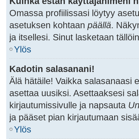
Kuinka estän käyttäjänimeni n
Omassa profiilissasi löytyy aset
asetuksen kohtaan
päällä
. Näkym
ja itsellesi. Sinut lasketaan tällö
Ylös
Kadotin salasanani!
Älä hätäile! Vaikka salasanaasi 
asettaa uusiksi. Asettaaksesi s
kirjautumissivulle ja napsauta
Un
ja pääset pian kirjautumaan sisä
Ylös