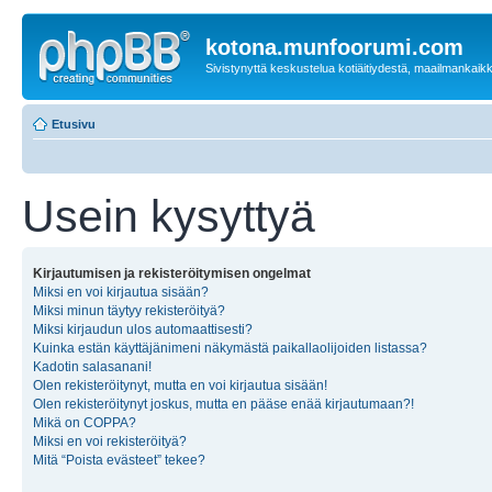
kotona.munfoorumi.com
Sivistynyttä keskustelua kotiäitiydestä, maailmankaik
Etusivu
Usein kysyttyä
Kirjautumisen ja rekisteröitymisen ongelmat
Miksi en voi kirjautua sisään?
Miksi minun täytyy rekisteröityä?
Miksi kirjaudun ulos automaattisesti?
Kuinka estän käyttäjänimeni näkymästä paikallaolijoiden listassa?
Kadotin salasanani!
Olen rekisteröitynyt, mutta en voi kirjautua sisään!
Olen rekisteröitynyt joskus, mutta en pääse enää kirjautumaan?!
Mikä on COPPA?
Miksi en voi rekisteröityä?
Mitä “Poista evästeet” tekee?