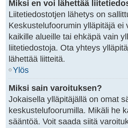
Miksi en voi lähettää liitetied
Liitetiedostotjen lähetys on sallit
Keskustelufoorumin ylläpitäjä ei v
kaikille alueille tai ehkäpä vain 
liitetiedostoja. Ota yhteys ylläpit
lähettää liitteitä.
Ylös
Miksi sain varoituksen?
Jokaisella ylläpitäjällä on omat 
keskustelufoorumilla. Mikäli he ka
sääntöä. Voit saada siitä varoi