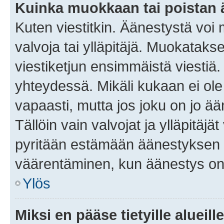
Kuinka muokkaan tai poistan
Kuten viestitkin. Äänestystä voi
valvoja tai ylläpitäjä. Muokatak
viestiketjun ensimmäistä viestiä
yhteydessä. Mikäli kukaan ei ol
vapaasti, mutta jos joku on jo ä
Tällöin vain valvojat ja ylläpitäjä
pyritään estämään äänestyksen 
väärentäminen, kun äänestys on
Ylös
Miksi en pääse tietyille alueill