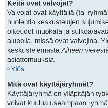
Keitä ovat valvojat?
Valvojat ovat käyttäjiä (tai ryhmä
huolehtia keskustelujen sujumise
oikeudet muokata ja sulkea/avata, 
alueella, missä ovat valvojina. Y
keskustelemasta
Aiheen vierest
asiattomuuksia.
Ylös
Mitä ovat käyttäjäryhmät?
Käyttäjäryhmä on ylläpitäjän työka
voivat kuulua useampaan ryhmään