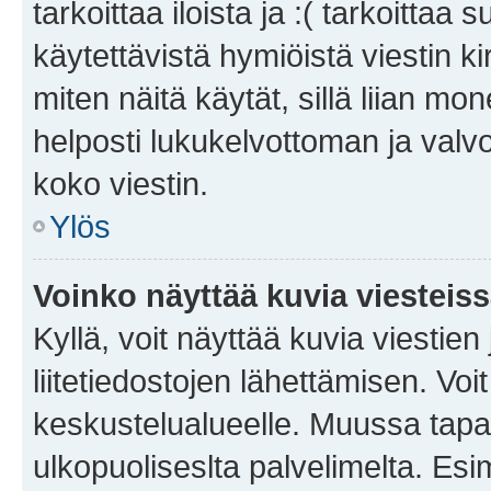
tarkoittaa iloista ja :( tarkoittaa 
käytettävistä hymiöistä viestin k
miten näitä käytät, sillä liian m
helposti lukukelvottoman ja valvo
koko viestin.
Ylös
Voinko näyttää kuvia viesteis
Kyllä, voit näyttää kuvia viestien 
liitetiedostojen lähettämisen. Vo
keskustelualueelle. Muussa tapa
ulkopuoliseslta palvelimelta. Es