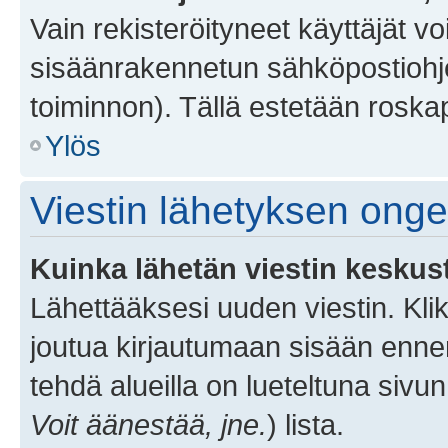
Vain rekisteröityneet käyttäjät v
sisäänrakennetun sähköpostiohjel
toiminnon). Tällä estetään roskap
Ylös
Viestin lähetyksen ong
Kuinka lähetän viestin keskus
Lähettääksesi uuden viestin. Kl
joutua kirjautumaan sisään ennen 
tehdä alueilla on lueteltuna sivun
Voit äänestää, jne.
) lista.