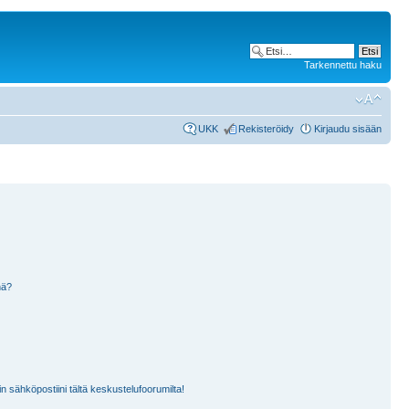
Tarkennettu haku
UKK
Rekisteröidy
Kirjaudu sisään
nä?
n sähköpostiini tältä keskustelufoorumilta!