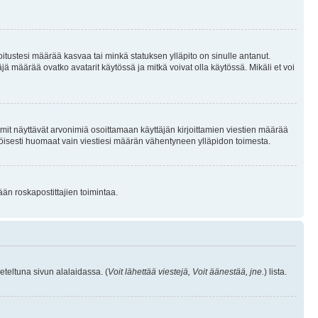
joitustesi määrää kasvaa tai minkä statuksen ylläpito on sinulle antanut.
 määrää ovatko avatarit käytössä ja mitkä voivat olla käytössä. Mikäli et voi
mit näyttävät arvonimiä osoittamaan käyttäjän kirjoittamien viestien määrää
ennäköisesti huomaat vain viestiesi määrän vähentyneen ylläpidon toimesta.
ään roskapostittajien toimintaa.
eteltuna sivun alalaidassa. (
Voit lähettää viestejä, Voit äänestää, jne.
) lista.