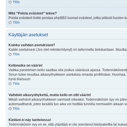
Ylös
Mitä “Poista evästeet” tekee?
Poista evästeet-linkki poistaa phpBB3 luomat evästeet, jotka pitävät huolen tunn
Ylös
Käyttäjän asetukset
Kuinka vaihdan asetuksiani?
Kaikki asetuksesi (Jos olet rekisteröitynyt) on tallennettu tietokantaan. Muutta
Ylös
Kellonaika on väärin!
Vaikka palvelimen kello saattaa olla joskus väärässä ajassa. Todennäköisesti
Sinun tulee muuttaa aikavyöhykkeen asetuksia omasta profiilistasi. Huomaa, että 
hyvä tilaisuus!
Ylös
Vaihdoin aikavyöhykettä, mutta kello on silti väärin!
Mikäli vaihdoit aikavyöhykkeen varmasti oikeaksi. Todennäköisin syy on päiv
automaattisesti, joten kesällä tuo aika voi heittää tunnilla normaaliin aikaan v
Ylös
Kieltäni ei näy luettelossa!
Todennäköisin syy on se, että yläpitäjä ei ole asentanut kielipakettia tai kuka