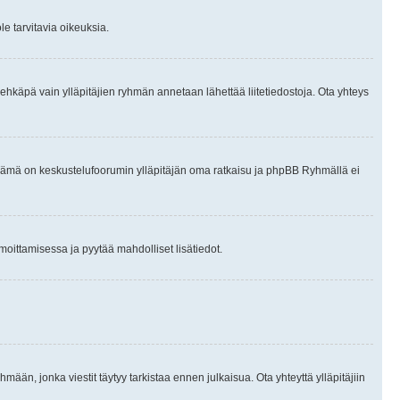
le tarvitavia oikeuksia.
tai ehkäpä vain ylläpitäjien ryhmän annetaan lähettää liitetiedostoja. Ota yhteys
en. Tämä on keskustelufoorumin ylläpitäjän oma ratkaisu ja phpBB Ryhmällä ei
ilmoittamisessa ja pyytää mahdolliset lisätiedot.
hmään, jonka viestit täytyy tarkistaa ennen julkaisua. Ota yhteyttä ylläpitäjiin