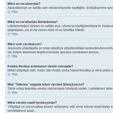
Miksi en voi äänestää?
Äänestäminen on sallittu vain rekisteröityneille käyttäjille. (Estääksemme tulos
Ylös
Miksi en voi lähettää liitetiedostoa?
Liitetiedostotjen lähetys on sallittu alue, ryhmä tai käyttäjäkohtaisesti. Keskus
ylläpitäjään, jos et ole varma miksi et voi lähettää liitteitä.
Ylös
Miksi sain varoituksen?
Jokaisella ylläpitäjällä on omat sääntösä ylläpitämällään keskustelufoorumilla
ole mitään tekemistä tietyllä sivustolla saamasi varoituksen kanssa.
Ylös
Kuinka ilmoitan asiattoman viestin valvojalle?
Mikäli ylläpitäjä sallii. Katso sitä viestiä, jonka haluat ilmoittaa ja siinä pitä
Ylös
Mitä "Tallenna" nappula tekee viestien lähetyksessä?
Tämä antaa tallentaa viestisi myöhempää lähetystä varten. Ladataksesi tallenn
Ylös
Miksi viestini vaatii hyväksynnän?
Ylläpitäjä on voinut laittaa alueen sellaiseksi, että sinne tulevat viestit täyty
selvittääksesi asian.