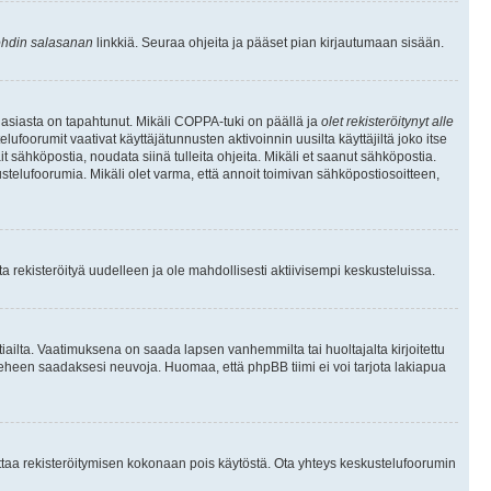
hdin salasanan
linkkiä. Seuraa ohjeita ja pääset pian kirjautumaan sisään.
 asiasta on tapahtunut. Mikäli COPPA-tuki on päällä ja
olet rekisteröitynyt alle
ufoorumit vaativat käyttäjätunnusten aktivoinnin uusilta käyttäjiltä joko itse
ait sähköpostia, noudata siinä tulleita ohjeita. Mikäli et saanut sähköpostia.
telufoorumia. Mikäli olet varma, että annoit toimivan sähköpostiosoitteen,
 rekisteröityä uudelleen ja ole mahdollisesti aktiivisempi keskusteluissa.
tiailta. Vaatimuksena on saada lapsen vanhemmilta tai huoltajalta kirjoitettu
ieheen saadaksesi neuvoja. Huomaa, että phpBB tiimi ei voi tarjota lakiapua
 ottaa rekisteröitymisen kokonaan pois käytöstä. Ota yhteys keskustelufoorumin