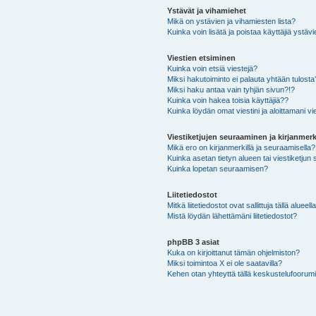
Ystävät ja vihamiehet
Mikä on ystävien ja vihamiesten lista?
Kuinka voin lisätä ja poistaa käyttäjiä ystävi
Viestien etsiminen
Kuinka voin etsiä viestejä?
Miksi hakutoiminto ei palauta yhtään tulosta
Miksi haku antaa vain tyhjän sivun?!?
Kuinka voin hakea toisia käyttäjiä??
Kuinka löydän omat viestini ja aloittamani vie
Viestiketjujen seuraaminen ja kirjanmerk
Mikä ero on kirjanmerkillä ja seuraamisella?
Kuinka asetan tietyn alueen tai viestiketjun
Kuinka lopetan seuraamisen?
Liitetiedostot
Mitkä liitetiedostot ovat sallittuja tällä alueell
Mistä löydän lähettämäni liitetiedostot?
phpBB 3 asiat
Kuka on kirjoittanut tämän ohjelmiston?
Miksi toimintoa X ei ole saatavilla?
Kehen otan yhteyttä tällä keskustelufoorumilla