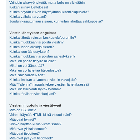
Vaihdoin aikavyöhykettä, mutta kello on silti väärin!
Kieltäni ei näy luettelossa!
Kuinka näytän kuvan käyttäjätunnukseni alapuolella?
Kuinka vaihdan arvoani?
Joudun kirjautumaan sisään, kun yritän lähettää sähköpostia?
Viestin lähetyksen ongelmat
Kuinka lähetän viestin keskustelufoorumille?
Kuinka muokkaan tai poista viestin?
Kuinka lisään allekirjoutksen?
Kuinka luon äänestyksen?
Kuinka muokkaan tai poistan äänestyksen?
Miksi en pääse tietyille alueille?
Miksi en voi äänestää?
Miksi en voi lähettää liitetiedostoa?
Miksi sain varoituksen?
Kuinka ilmoitan asiattoman viestin valvojalle?
Mitä "Tallenna" nappula tekee viestien lähetyksessä?
Miksi viestini vaatii hyväksynnän?
Kuinka tönäisen viestiketjuani?
Viestien muotoilu ja viestityypit
Mitä on BBCode?
Voinko käyttää HTML-kieltä viesteissäni?
Mitä ovat hymiöt?
Voinko näyttää kuvia viesteissäni?
Mitä ovat yleistiedotteet?
Mitä ovat tiedotteet?
Mitä ovat pysyvät tiedotteet?