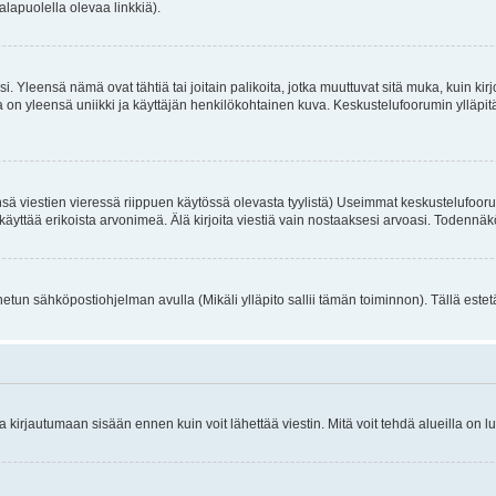
alapuolella olevaa linkkiä).
. Yleensä nämä ovat tähtiä tai joitain palikoita, jotka muuttuvat sitä muka, kuin kir
n yleensä uniikki ja käyttäjän henkilökohtainen kuva. Keskustelufoorumin ylläpitäjä
sä viestien vieressä riippuen käytössä olevasta tyylistä) Useimmat keskustelufooru
oivat käyttää erikoista arvonimeä. Älä kirjoita viestiä vain nostaaksesi arvoasi. Tod
netun sähköpostiohjelman avulla (Mikäli ylläpito sallii tämän toiminnon). Tällä estet
irjautumaan sisään ennen kuin voit lähettää viestin. Mitä voit tehdä alueilla on lu