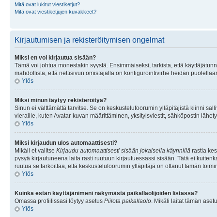
Mitä ovat lukitut viestiketjut?
Mitä ovat viestiketjujen kuvakkeet?
Kirjautumisen ja rekisteröitymisen ongelmat
Miksi en voi kirjautua sisään?
Tämä voi johtua monestakin syystä. Ensimmäiseksi, tarkista, että käyttäjätunnuk
mahdollista, että nettisivun omistajalla on konfigurointivirhe heidän puolellaan
Ylös
Miksi minun täytyy rekisteröityä?
Sinun ei välttämättä tarvitse. Se on keskustelufoorumin ylläpitäjistä kiinni sall
vieraille, kuten Avatar-kuvan määrittäminen, yksityisviestit, sähköpostin lähety
Ylös
Miksi kirjaudun ulos automaattisesti?
Mikäli et valitse
Kirjaudu automaattisesti sisään jokaisella käynnillä
rastia kes
pysyä kirjautuneena laita rasti ruutuun kirjautuessassi sisään. Tätä ei kuitenka
ruutua se tarkoittaa, että keskustelufoorumin ylläpitäjä on ottanut tämän toim
Ylös
Kuinka estän käyttäjänimeni näkymästä paikallaolijoiden listassa?
Omassa profiilissasi löytyy asetus
Piilota paikallaolo
. Mikäli laitat tämän as
Ylös