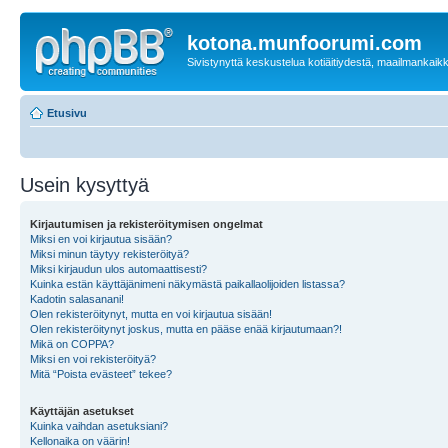
kotona.munfoorumi.com
Sivistynyttä keskustelua kotiäitiydestä, maailmankaik
Etusivu
Usein kysyttyä
Kirjautumisen ja rekisteröitymisen ongelmat
Miksi en voi kirjautua sisään?
Miksi minun täytyy rekisteröityä?
Miksi kirjaudun ulos automaattisesti?
Kuinka estän käyttäjänimeni näkymästä paikallaolijoiden listassa?
Kadotin salasanani!
Olen rekisteröitynyt, mutta en voi kirjautua sisään!
Olen rekisteröitynyt joskus, mutta en pääse enää kirjautumaan?!
Mikä on COPPA?
Miksi en voi rekisteröityä?
Mitä “Poista evästeet” tekee?
Käyttäjän asetukset
Kuinka vaihdan asetuksiani?
Kellonaika on väärin!