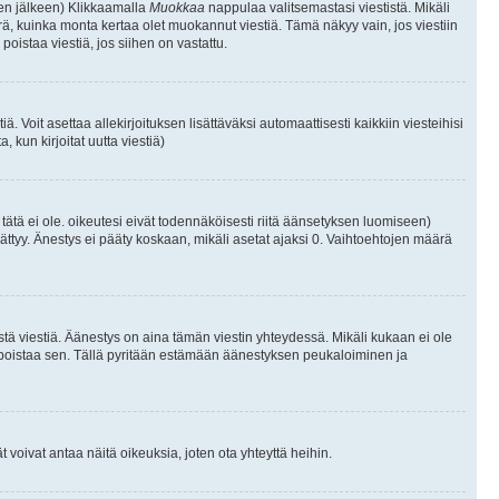
isen jälkeen) Klikkaamalla
Muokkaa
nappulaa valitsemastasi viestistä. Mikäli
, kuinka monta kertaa olet muokannut viestiä. Tämä näkyy vain, jos viestiin
poistaa viestiä, jos siihen on vastattu.
iä. Voit asettaa allekirjoituksen lisättäväksi automaattisesti kaikkiin viesteihisi
 kun kirjoitat uutta viestiä)
i tätä ei ole. oikeutesi eivät todennäköisesti riitä äänsetyksen luomiseen)
ättyy. Änestys ei pääty koskaan, mikäli asetat ajaksi 0. Vaihtoehtojen määrä
stä viestiä. Äänestys on aina tämän viestin yhteydessä. Mikäli kukaan ei ole
tai poistaa sen. Tällä pyritään estämään äänestyksen peukaloiminen ja
täjät voivat antaa näitä oikeuksia, joten ota yhteyttä heihin.