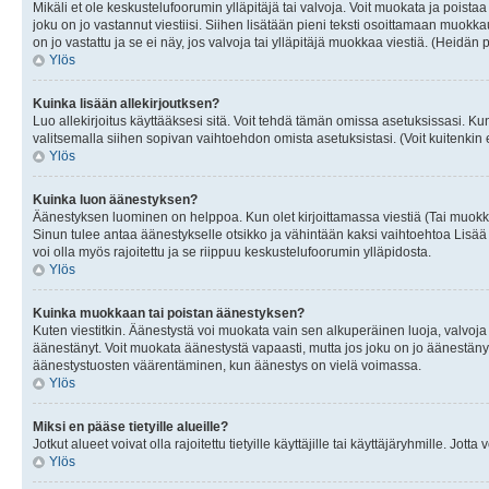
Mikäli et ole keskustelufoorumin ylläpitäjä tai valvoja. Voit muokata ja poista
joku on jo vastannut viestiisi. Siihen lisätään pieni teksti osoittamaan mu
on jo vastattu ja se ei näy, jos valvoja tai ylläpitäjä muokkaa viestiä. (Heidän 
Ylös
Kuinka lisään allekirjoutksen?
Luo allekirjoitus käyttääksesi sitä. Voit tehdä tämän omissa asetuksissasi. Kun 
valitsemalla siihen sopivan vaihtoehdon omista asetuksistasi. (Voit kuitenkin es
Ylös
Kuinka luon äänestyksen?
Äänestyksen luominen on helppoa. Kun olet kirjoittamassa viestiä (Tai muokk
Sinun tulee antaa äänestykselle otsikko ja vähintään kaksi vaihtoehtoa Lisää k
voi olla myös rajoitettu ja se riippuu keskustelufoorumin ylläpidosta.
Ylös
Kuinka muokkaan tai poistan äänestyksen?
Kuten viestitkin. Äänestystä voi muokata vain sen alkuperäinen luoja, valvoja
äänestänyt. Voit muokata äänestystä vapaasti, mutta jos joku on jo äänestänyt
äänestystuosten väärentäminen, kun äänestys on vielä voimassa.
Ylös
Miksi en pääse tietyille alueille?
Jotkut alueet voivat olla rajoitettu tietyille käyttäjille tai käyttäjäryhmille. Jotta
Ylös