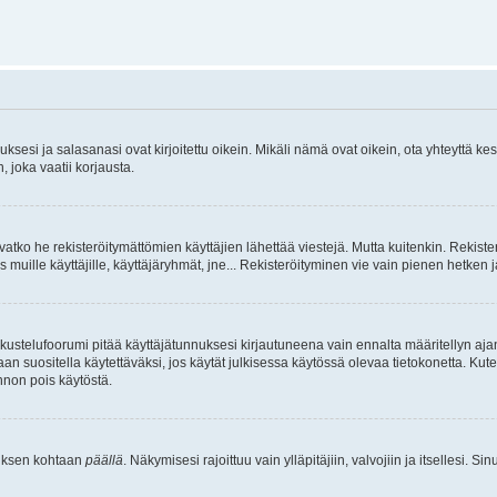
sesi ja salasanasi ovat kirjoitettu oikein. Mikäli nämä ovat oikein, ota yhteyttä ke
, joka vaatii korjausta.
ivatko he rekisteröitymättömien käyttäjien lähettää viestejä. Mutta kuitenkin. Rekister
s muille käyttäjille, käyttäjäryhmät, jne... Rekisteröityminen vie vain pienen hetken 
kustelufoorumi pitää käyttäjätunnuksesi kirjautuneena vain ennalta määritellyn ajan
an suositella käytettäväksi, jos käytät julkisessa käytössä olevaa tietokonetta. Kuten
innon pois käytöstä.
etuksen kohtaan
päällä
. Näkymisesi rajoittuu vain ylläpitäjiin, valvojiin ja itsellesi. S