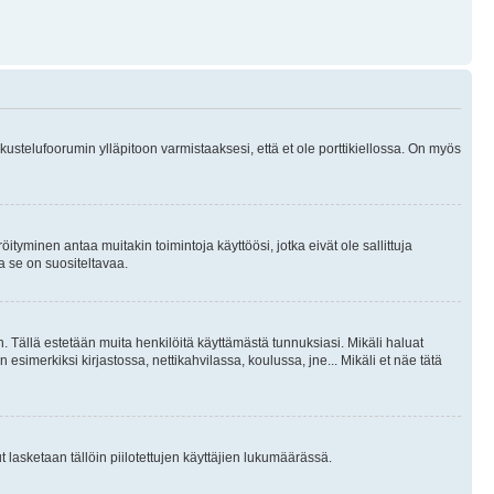
skustelufoorumin ylläpitoon varmistaaksesi, että et ole porttikiellossa. On myös
öityminen antaa muitakin toimintoja käyttöösi, jotka eivät ole sallittuja
ja se on suositeltavaa.
. Tällä estetään muita henkilöitä käyttämästä tunnuksiasi. Mikäli haluat
 esimerkiksi kirjastossa, nettikahvilassa, koulussa, jne... Mikäli et näe tätä
inut lasketaan tällöin piilotettujen käyttäjien lukumäärässä.