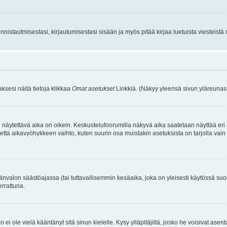
istautmisestasi, kirjautumisestasi sisään ja myös pitää kirjaa luetuista viesteistä mi
aksesi näitä tietoja klikkaa
Omat asetukset
Linkkiä. (Näkyy yleensä sivun yläreunass
 näytettävä aika on oikein. Keskustelufoorumilla näkyvä aika saatetaan näyttää eri
aikavyöhykkeen vaihto, kuten suurin osa muistakin asetuksista on tarjolla vain rekist
änvalon säästöajassa (tai tuttavallisemmin kesäaika, joka on yleisesti käytössä su
errattuna.
an ei ole vielä kääntänyt sitä sinun kielelle. Kysy ylläpitäjiltä, josko he voisivat a