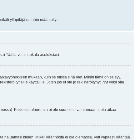
käli ylläpitäjä on näin määritellyt.
a) Täällä voit muokata asetuksiasi.
 aikavyöhykkeen mukaan, kuin se missä sinä olet. Mikäli tämä on se syy.
eröityneille käyttäjille. Joten jos et ole jo rekisteröitynyt. Nyt voisi olla
omessa). Keskustelufoorumia ei ole suuniteltu vaihtamaan tuota aikaa
sentaa haluamasi kielen. Mikäli käännöstä ei ole olemassa. Voit vapaasti kääntää