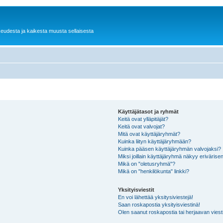
keudesta ja kaikesta muusta sellaisesta
Käyttäjätasot ja ryhmät
Keitä ovat ylläpitäjät?
Keitä ovat valvojat?
Mitä ovat käyttäjäryhmät?
Kuinka liityn käyttäjäryhmään?
Kuinka pääsen käyttäjäryhmän valvojaksi?
Miksi joillain käyttäjäryhmä näkyy erivärise
Mikä on "oletusryhmä"?
Mikä on "henkilökunta" linkki?
Yksityisviestit
En voi lähettää yksitysiviestejä!
Saan roskapostia yksityisviestinä!
Olen saanut roskapostia tai herjaavan viesti