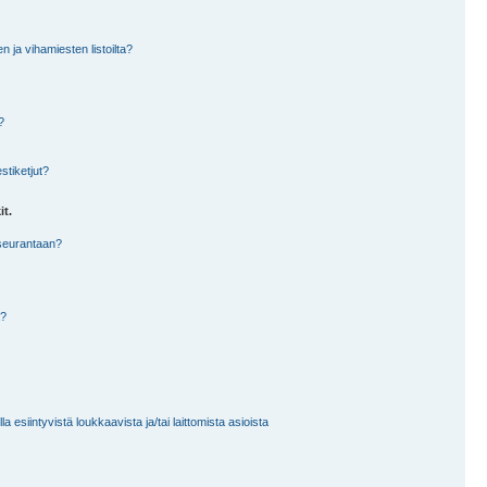
en ja vihamiesten listoilta?
?
stiketjut?
it.
 seurantaan?
a?
 esiintyvistä loukkaavista ja/tai laittomista asioista