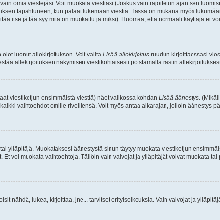
a vain omia viestejäsi. Voit muokata viestiäsi (Joskus vain rajoitetun ajan sen luom
okkauksen tapahtuneen, kun palaat lukemaan viestiä. Tässä on mukana myös lukumäärä
pitää itse jättää syy mitä on muokattu ja miksi). Huomaa, että normaali käyttäjä ei voi 
olet luonut allekirjoituksen. Voit valita
Lisää allekirjoitus
ruudun kirjoittaessasi viest
tää allekirjoituksen näkymisen viestikohtaisesti poistamalla rastin allekirjoituksesta,
aat viestiketjun ensimmäistä viestiä) näet valikossa kohdan
Lisää äänestys
. (Mikäl
aikki vaihtoehdot omille riveillensä. Voit myös antaa aikarajan, jolloin äänestys pä
 tai ylläpitäjä. Muokataksesi äänestystä sinun täytyy muokata viestiketjun ensimmäi
. Et voi muokata vaihtoehtoja. Tällöin vain valvojat ja ylläpitäjät voivat muokata 
 voisit nähdä, lukea, kirjoittaa, jne... tarvitset erityisoikeuksia. Vain valvojat ja ylläpi