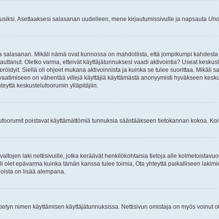
uusiksi. Asettaaksesi salasanan uudelleen, mene kirjautumissivulle ja napsauta
Uno
n ja salasanan. Mikäli nämä ovat kunnossa on mahdollista, että jompikumpi kahdesta
auttanut. Oletko varma, etteivät käyttäjätunnuksesi vaadi aktivointia? Useat keskustel
röidyit. Siellä oli ohjeet mukana aktivoinnista ja kuinka se tulee suorittaa. Mikäli s
n vaatimiseen on vähentää
villejä
käyttäjiä käyttämästä anonyymisti hyväkseen keskus
teyttä keskustelufoorumin ylläpitäjiin.
elufoorumit poistavat käyttämättömiä tunnuksia säästääkseen tietokannan kokoa. Koita
tojen laki nettisivuille, jotka keräävät henkilökohtaisia tietoja alle kolmetoistavuo
li olet epävarma kuinka tämän kanssa tulee toimia, Ota yhteyttä paikalliseen lakim
 joista on lisää alempana.
nyt tietyn nimen käyttämisen käyttäjätunnuksissa. Nettisivun omistaja on myös voinut