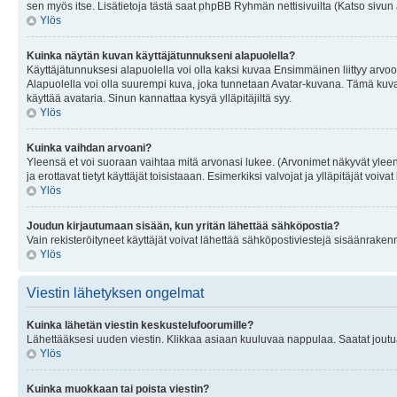
sen myös itse. Lisätietoja tästä saat phpBB Ryhmän nettisivuilta (Katso sivun 
Ylös
Kuinka näytän kuvan käyttäjätunnukseni alapuolella?
Käyttäjätunnuksesi alapuolella voi olla kaksi kuvaa Ensimmäinen liittyy arvoosi
Alapuolella voi olla suurempi kuva, joka tunnetaan Avatar-kuvana. Tämä kuva o
käyttää avataria. Sinun kannattaa kysyä ylläpitäjiltä syy.
Ylös
Kuinka vaihdan arvoani?
Yleensä et voi suoraan vaihtaa mitä arvonasi lukee. (Arvonimet näkyvät yleen
ja erottavat tietyt käyttäjät toisistaaan. Esimerkiksi valvojat ja ylläpitäjät v
Ylös
Joudun kirjautumaan sisään, kun yritän lähettää sähköpostia?
Vain rekisteröityneet käyttäjät voivat lähettää sähköpostiviestejä sisäänraken
Ylös
Viestin lähetyksen ongelmat
Kuinka lähetän viestin keskustelufoorumille?
Lähettääksesi uuden viestin. Klikkaa asiaan kuuluvaa nappulaa. Saatat joutua k
Ylös
Kuinka muokkaan tai poista viestin?