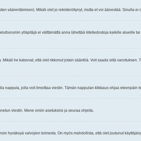
ten väärentämisen). Mikäli olet jo rekisteröitynyt, mutta et voi äänestää. Sinulla ei o
telufoorumin ylläpitäjä ei välttämättä anna lähettää liitetiedostoja kaikille alueille 
. Mikäli he katsovat, että olet rikkonut jotain sääntöä. Voit saada siitä varoituks
isi olla nappula, jolla voit ilmoittaa viestin. Tämän nappulan klikkaus ohjaa eteenpäin 
etun viestin. Mene omiin asetuksiisi ja seuraa ohjeita.
y ensin hyväksyä valvojien toimesta. On myös mahdollista, että olet joutunut käyttäjäry