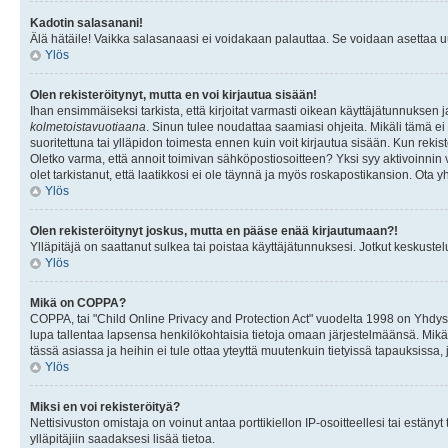
Kadotin salasanani!
Älä hätäile! Vaikka salasanaasi ei voidakaan palauttaa. Se voidaan asettaa 
Ylös
Olen rekisteröitynyt, mutta en voi kirjautua sisään!
Ihan ensimmäiseksi tarkista, että kirjoitat varmasti oikean käyttäjätunnukse
kolmetoistavuotiaana
. Sinun tulee noudattaa saamiasi ohjeita. Mikäli tämä ei 
suoritettuna tai ylläpidon toimesta ennen kuin voit kirjautua sisään. Kun rekiste
Oletko varma, että annoit toimivan sähköpostiosoitteen? Yksi syy aktivoinni
olet tarkistanut, että laatikkosi ei ole täynnä ja myös roskapostikansion. Ota yh
Ylös
Olen rekisteröitynyt joskus, mutta en pääse enää kirjautumaan?!
Ylläpitäjä on saattanut sulkea tai poistaa käyttäjätunnuksesi. Jotkut keskust
Ylös
Mikä on COPPA?
COPPA, tai "Child Online Privacy and Protection Act" vuodelta 1998 on Yhdysval
lupa tallentaa lapsensa henkilökohtaisia tietoja omaan järjestelmäänsä. Mikä
tässä asiassa ja heihin ei tule ottaa yteyttä muutenkuin tietyissä tapauksissa,
Ylös
Miksi en voi rekisteröityä?
Nettisivuston omistaja on voinut antaa porttikiellon IP-osoitteellesi tai estä
ylläpitäjiin saadaksesi lisää tietoa.