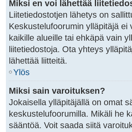
Miksi en voi lähettää liitetied
Liitetiedostotjen lähetys on sallit
Keskustelufoorumin ylläpitäjä ei v
kaikille alueille tai ehkäpä vain 
liitetiedostoja. Ota yhteys ylläpit
lähettää liitteitä.
Ylös
Miksi sain varoituksen?
Jokaisella ylläpitäjällä on omat 
keskustelufoorumilla. Mikäli he ka
sääntöä. Voit saada siitä varoi