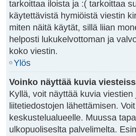
tarkoittaa iloista ja :( tarkoittaa 
käytettävistä hymiöistä viestin k
miten näitä käytät, sillä liian m
helposti lukukelvottoman ja valvo
koko viestin.
Ylös
Voinko näyttää kuvia viesteis
Kyllä, voit näyttää kuvia viestien 
liitetiedostojen lähettämisen. Vo
keskustelualueelle. Muussa tapa
ulkopuoliseslta palvelimelta. Es