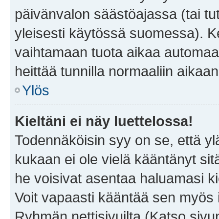
päivänvalon säästöajassa (tai tu
yleisesti käytössä suomessa). Ke
vaihtamaan tuota aikaa automaatti
heittää tunnilla normaaliin aikaan
Ylös
Kieltäni ei näy luettelossa!
Todennäköisin syy on se, että yläp
kukaan ei ole vielä kääntänyt sitä 
he voisivat asentaa haluamasi ki
Voit vapaasti kääntää sen myös i
Ryhmän nettisivuilta (Katso sivun