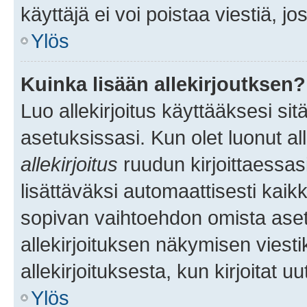
käyttäjä ei voi poistaa viestiä, jo
Ylös
Kuinka lisään allekirjoutksen?
Luo allekirjoitus käyttääksesi si
asetuksissasi. Kun olet luonut all
allekirjoitus
ruudun kirjoittaessasi
lisättäväksi automaattisesti kaikki
sopivan vaihtoehdon omista asetu
allekirjoituksen näkymisen viesti
allekirjoituksesta, kun kirjoitat uu
Ylös