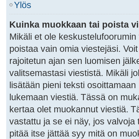
Ylös
Kuinka muokkaan tai poista vi
Mikäli et ole keskustelufoorumin y
poistaa vain omia viestejäsi. Voi
rajoitetun ajan sen luomisen jäl
valitsemastasi viestistä. Mikäli jo
lisätään pieni teksti osoittama
lukemaan viestiä. Tässä on mu
kertaa olet muokannut viestiä. Tä
vastattu ja se ei näy, jos valvoja
pitää itse jättää syy mitä on muo