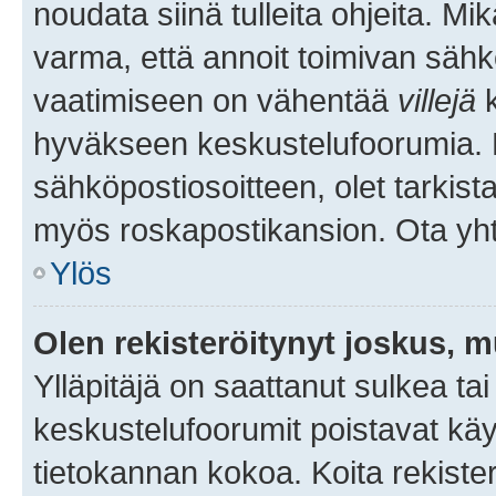
noudata siinä tulleita ohjeita. Mi
varma, että annoit toimivan sähk
vaatimiseen on vähentää
villejä
k
hyväkseen keskustelufoorumia. Mi
sähköpostiosoitteen, olet tarkista
myös roskapostikansion. Ota yhte
Ylös
Olen rekisteröitynyt joskus, 
Ylläpitäjä on saattanut sulkea ta
keskustelufoorumit poistavat k
tietokannan kokoa. Koita rekister