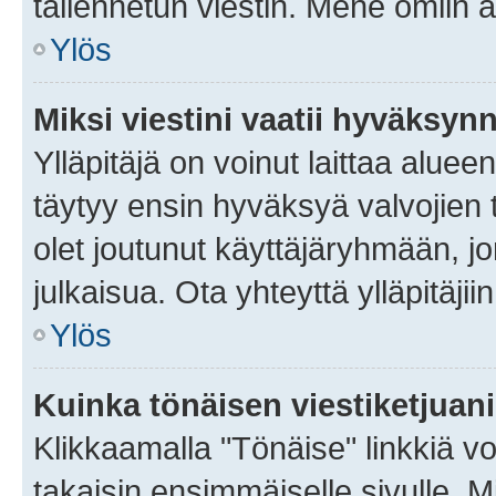
tallennetun viestin. Mene omiin a
Ylös
Miksi viestini vaatii hyväksyn
Ylläpitäjä on voinut laittaa alueen
täytyy ensin hyväksyä valvojien 
olet joutunut käyttäjäryhmään, jo
julkaisua. Ota yhteyttä ylläpitäjii
Ylös
Kuinka tönäisen viestiketjuan
Klikkaamalla "Tönäise" linkkiä voi
takaisin ensimmäiselle sivulle. M