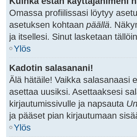
Kuinka estän käyttäjänimeni n
Omassa profiilissasi löytyy aset
asetuksen kohtaan
päällä
. Näkym
ja itsellesi. Sinut lasketaan tällö
Ylös
Kadotin salasanani!
Älä hätäile! Vaikka salasanaasi 
asettaa uusiksi. Asettaaksesi s
kirjautumissivulle ja napsauta
Un
ja pääset pian kirjautumaan sisä
Ylös