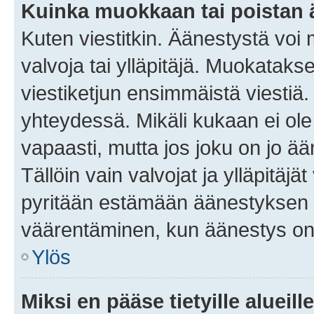
Kuinka muokkaan tai poistan
Kuten viestitkin. Äänestystä voi
valvoja tai ylläpitäjä. Muokatak
viestiketjun ensimmäistä viestiä
yhteydessä. Mikäli kukaan ei ol
vapaasti, mutta jos joku on jo ä
Tällöin vain valvojat ja ylläpitäjä
pyritään estämään äänestyksen 
väärentäminen, kun äänestys on
Ylös
Miksi en pääse tietyille alueill