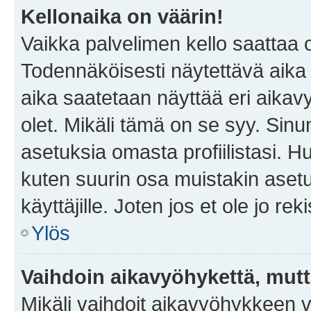
Kellonaika on väärin!
Vaikka palvelimen kello saattaa 
Todennäköisesti näytettävä aika
aika saatetaan näyttää eri aika
olet. Mikäli tämä on se syy. Si
asetuksia omasta profiilistasi. 
kuten suurin osa muistakin asetuks
käyttäjille. Joten jos et ole jo rek
Ylös
Vaihdoin aikavyöhykettä, mutta 
Mikäli vaihdoit aikavyöhykkeen 