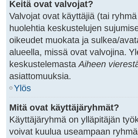
Keitä ovat valvojat?
Valvojat ovat käyttäjiä (tai ryhmä
huolehtia keskustelujen sujumise
oikeudet muokata ja sulkea/avata, 
alueella, missä ovat valvojina. Y
keskustelemasta
Aiheen vierest
asiattomuuksia.
Ylös
Mitä ovat käyttäjäryhmät?
Käyttäjäryhmä on ylläpitäjän työka
voivat kuulua useampaan ryhmään