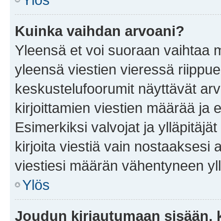
Kuinka vaihdan arvoani?
Yleensä et voi suoraan vaihtaa 
yleensä viestien vieressä riippu
keskustelufoorumit näyttävät ar
kirjoittamien viestien määrää ja er
Esimerkiksi valvojat ja ylläpitäjä
kirjoita viestiä vain nostaakses
viestiesi määrän vähentyneen yl
Ylös
Joudun kirjautumaan sisään, k