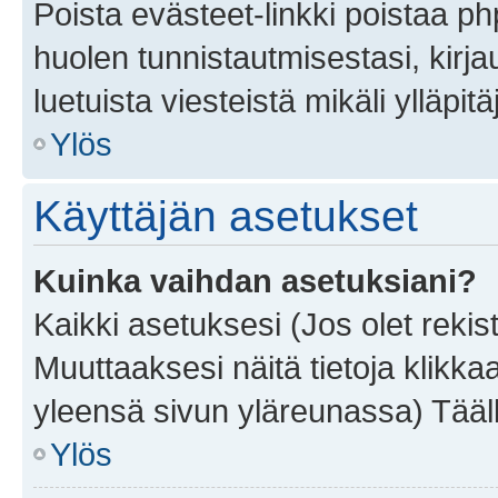
Poista evästeet-linkki poistaa p
huolen tunnistautmisestasi, kirja
luetuista viesteistä mikäli ylläpitä
Ylös
Käyttäjän asetukset
Kuinka vaihdan asetuksiani?
Kaikki asetuksesi (Jos olet rekist
Muuttaaksesi näitä tietoja klikka
yleensä sivun yläreunassa) Tääll
Ylös