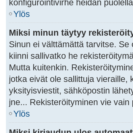
konfigurointivirhe heidän puolella
Ylös
Miksi minun täytyy rekisteröit
Sinun ei välttämättä tarvitse. Se
kiinni sallivatko he rekisteröitym
Mutta kuitenkin. Rekisteröitymine
jotka eivät ole sallittuja vierail
yksityisviestit, sähköpostin lähet
jne... Rekisteröityminen vie vain
Ylös
Miksi kirjaudun ulos automaat