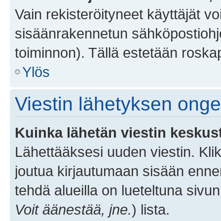
Vain rekisteröityneet käyttäjät v
sisäänrakennetun sähköpostiohjel
toiminnon). Tällä estetään roskap
Ylös
Viestin lähetyksen ong
Kuinka lähetän viestin keskus
Lähettääksesi uuden viestin. Kl
joutua kirjautumaan sisään ennen 
tehdä alueilla on lueteltuna sivun
Voit äänestää, jne.
) lista.