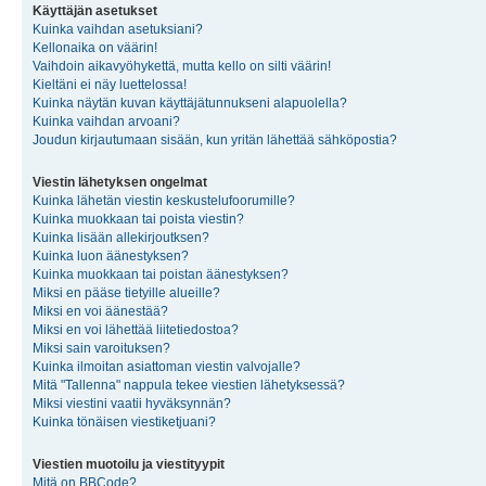
Käyttäjän asetukset
Kuinka vaihdan asetuksiani?
Kellonaika on väärin!
Vaihdoin aikavyöhykettä, mutta kello on silti väärin!
Kieltäni ei näy luettelossa!
Kuinka näytän kuvan käyttäjätunnukseni alapuolella?
Kuinka vaihdan arvoani?
Joudun kirjautumaan sisään, kun yritän lähettää sähköpostia?
Viestin lähetyksen ongelmat
Kuinka lähetän viestin keskustelufoorumille?
Kuinka muokkaan tai poista viestin?
Kuinka lisään allekirjoutksen?
Kuinka luon äänestyksen?
Kuinka muokkaan tai poistan äänestyksen?
Miksi en pääse tietyille alueille?
Miksi en voi äänestää?
Miksi en voi lähettää liitetiedostoa?
Miksi sain varoituksen?
Kuinka ilmoitan asiattoman viestin valvojalle?
Mitä "Tallenna" nappula tekee viestien lähetyksessä?
Miksi viestini vaatii hyväksynnän?
Kuinka tönäisen viestiketjuani?
Viestien muotoilu ja viestityypit
Mitä on BBCode?