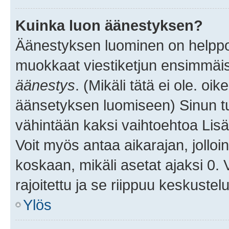
Kuinka luon äänestyksen?
Äänestyksen luominen on helppoa.
muokkaat viestiketjun ensimmäis
äänestys
. (Mikäli tätä ei ole. oik
äänsetyksen luomiseen) Sinun tu
vähintään kaksi vaihtoehtoa Lisää
Voit myös antaa aikarajan, jolloi
koskaan, mikäli asetat ajaksi 0.
rajoitettu ja se riippuu keskustel
Ylös