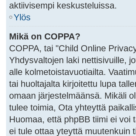
aktiivisempi keskusteluissa.
Ylös
Mikä on COPPA?
COPPA, tai "Child Online Privac
Yhdysvaltojen laki nettisivuille, 
alle kolmetoistavuotiailta. Vaa
tai huoltajalta kirjoitettu lupa ta
omaan järjestelmäänsä. Mikäli 
tulee toimia, Ota yhteyttä paika
Huomaa, että phpBB tiimi ei voi t
ei tule ottaa yteyttä muutenkuin t