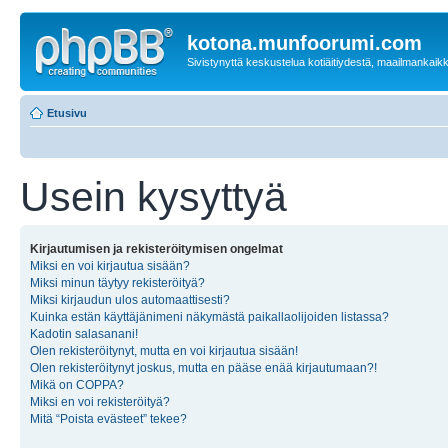
kotona.munfoorumi.com
Sivistynyttä keskustelua kotiäitiydestä, maailmankaik
Etusivu
Usein kysyttyä
Kirjautumisen ja rekisteröitymisen ongelmat
Miksi en voi kirjautua sisään?
Miksi minun täytyy rekisteröityä?
Miksi kirjaudun ulos automaattisesti?
Kuinka estän käyttäjänimeni näkymästä paikallaolijoiden listassa?
Kadotin salasanani!
Olen rekisteröitynyt, mutta en voi kirjautua sisään!
Olen rekisteröitynyt joskus, mutta en pääse enää kirjautumaan?!
Mikä on COPPA?
Miksi en voi rekisteröityä?
Mitä “Poista evästeet” tekee?