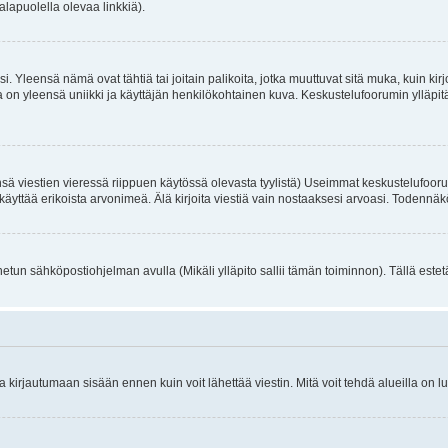
alapuolella olevaa linkkiä).
. Yleensä nämä ovat tähtiä tai joitain palikoita, jotka muuttuvat sitä muka, kuin kir
n yleensä uniikki ja käyttäjän henkilökohtainen kuva. Keskustelufoorumin ylläpitäjä
sä viestien vieressä riippuen käytössä olevasta tyylistä) Useimmat keskustelufooru
oivat käyttää erikoista arvonimeä. Älä kirjoita viestiä vain nostaaksesi arvoasi. Tod
netun sähköpostiohjelman avulla (Mikäli ylläpito sallii tämän toiminnon). Tällä estet
irjautumaan sisään ennen kuin voit lähettää viestin. Mitä voit tehdä alueilla on lu