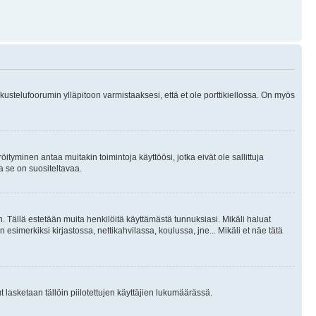
skustelufoorumin ylläpitoon varmistaaksesi, että et ole porttikiellossa. On myös
öityminen antaa muitakin toimintoja käyttöösi, jotka eivät ole sallittuja
ja se on suositeltavaa.
. Tällä estetään muita henkilöitä käyttämästä tunnuksiasi. Mikäli haluat
 esimerkiksi kirjastossa, nettikahvilassa, koulussa, jne... Mikäli et näe tätä
inut lasketaan tällöin piilotettujen käyttäjien lukumäärässä.