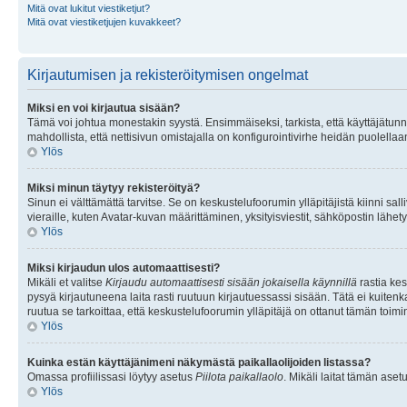
Mitä ovat lukitut viestiketjut?
Mitä ovat viestiketjujen kuvakkeet?
Kirjautumisen ja rekisteröitymisen ongelmat
Miksi en voi kirjautua sisään?
Tämä voi johtua monestakin syystä. Ensimmäiseksi, tarkista, että käyttäjätunnuk
mahdollista, että nettisivun omistajalla on konfigurointivirhe heidän puolellaan
Ylös
Miksi minun täytyy rekisteröityä?
Sinun ei välttämättä tarvitse. Se on keskustelufoorumin ylläpitäjistä kiinni sall
vieraille, kuten Avatar-kuvan määrittäminen, yksityisviestit, sähköpostin lähety
Ylös
Miksi kirjaudun ulos automaattisesti?
Mikäli et valitse
Kirjaudu automaattisesti sisään jokaisella käynnillä
rastia kes
pysyä kirjautuneena laita rasti ruutuun kirjautuessassi sisään. Tätä ei kuitenka
ruutua se tarkoittaa, että keskustelufoorumin ylläpitäjä on ottanut tämän toim
Ylös
Kuinka estän käyttäjänimeni näkymästä paikallaolijoiden listassa?
Omassa profiilissasi löytyy asetus
Piilota paikallaolo
. Mikäli laitat tämän as
Ylös