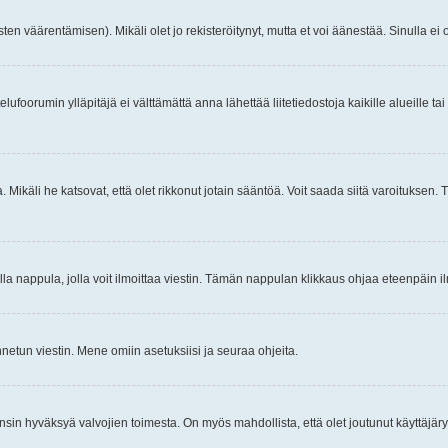
ten väärentämisen). Mikäli olet jo rekisteröitynyt, mutta et voi äänestää. Sinulla ei o
telufoorumin ylläpitäjä ei välttämättä anna lähettää liitetiedostoja kaikille alueille 
. Mikäli he katsovat, että olet rikkonut jotain sääntöä. Voit saada siitä varoituks
isi olla nappula, jolla voit ilmoittaa viestin. Tämän nappulan klikkaus ohjaa eteenpäin 
etun viestin. Mene omiin asetuksiisi ja seuraa ohjeita.
y ensin hyväksyä valvojien toimesta. On myös mahdollista, että olet joutunut käyttäjäry