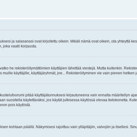
sesi ja salasanasi ovat kirjoitettu oikein. Mikäli nämä ovat oikein, ota yhteyttä ke
, joka vaatii korjausta.
ivatko he rekisteröitymättömien käyttäjien lähettää viestejä. Mutta kuitenkin. Rekister
s muille käyttäjille, käyttäjäryhmät, jne... Rekisteröityminen vie vain pienen hetken 
kustelufoorumi pitää käyttäjätunnuksesi kirjautuneena vain ennalta määritellyn ajan
an suositella käytettäväksi, jos käytät julkisessa käytössä olevaa tietokonetta. Kuten
innon pois käytöstä.
etuksen kohtaan
päällä
. Näkymisesi rajoittuu vain ylläpitäjiin, valvojiin ja itsellesi. S