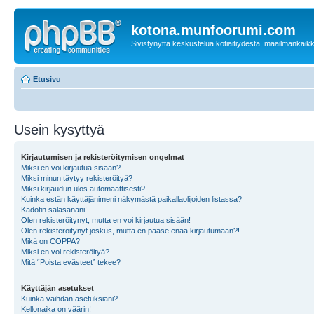
kotona.munfoorumi.com
Sivistynyttä keskustelua kotiäitiydestä, maailmankaik
Etusivu
Usein kysyttyä
Kirjautumisen ja rekisteröitymisen ongelmat
Miksi en voi kirjautua sisään?
Miksi minun täytyy rekisteröityä?
Miksi kirjaudun ulos automaattisesti?
Kuinka estän käyttäjänimeni näkymästä paikallaolijoiden listassa?
Kadotin salasanani!
Olen rekisteröitynyt, mutta en voi kirjautua sisään!
Olen rekisteröitynyt joskus, mutta en pääse enää kirjautumaan?!
Mikä on COPPA?
Miksi en voi rekisteröityä?
Mitä “Poista evästeet” tekee?
Käyttäjän asetukset
Kuinka vaihdan asetuksiani?
Kellonaika on väärin!