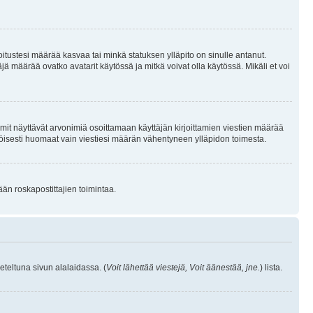
joitustesi määrää kasvaa tai minkä statuksen ylläpito on sinulle antanut.
 määrää ovatko avatarit käytössä ja mitkä voivat olla käytössä. Mikäli et voi
mit näyttävät arvonimiä osoittamaan käyttäjän kirjoittamien viestien määrää
ennäköisesti huomaat vain viestiesi määrän vähentyneen ylläpidon toimesta.
ään roskapostittajien toimintaa.
eteltuna sivun alalaidassa. (
Voit lähettää viestejä, Voit äänestää, jne.
) lista.