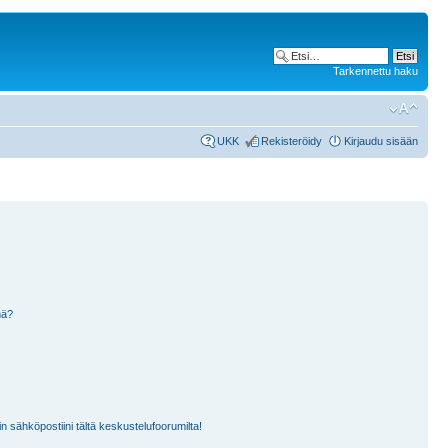
Tarkennettu haku
UKK
Rekisteröidy
Kirjaudu sisään
nä?
n sähköpostiini tältä keskustelufoorumilta!