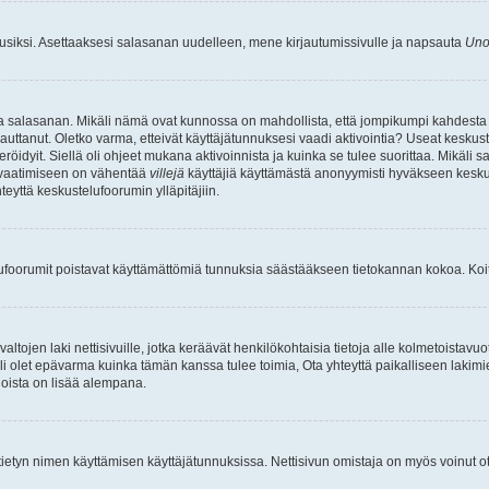
uusiksi. Asettaaksesi salasanan uudelleen, mene kirjautumissivulle ja napsauta
Uno
n ja salasanan. Mikäli nämä ovat kunnossa on mahdollista, että jompikumpi kahdesta
auttanut. Oletko varma, etteivät käyttäjätunnuksesi vaadi aktivointia? Useat keskustel
röidyit. Siellä oli ohjeet mukana aktivoinnista ja kuinka se tulee suorittaa. Mikäli s
n vaatimiseen on vähentää
villejä
käyttäjiä käyttämästä anonyymisti hyväkseen keskus
teyttä keskustelufoorumin ylläpitäjiin.
elufoorumit poistavat käyttämättömiä tunnuksia säästääkseen tietokannan kokoa. Koita
tojen laki nettisivuille, jotka keräävät henkilökohtaisia tietoja alle kolmetoistavuo
li olet epävarma kuinka tämän kanssa tulee toimia, Ota yhteyttä paikalliseen lakim
 joista on lisää alempana.
nyt tietyn nimen käyttämisen käyttäjätunnuksissa. Nettisivun omistaja on myös voinut