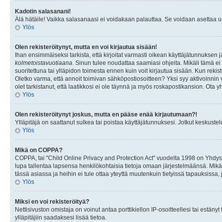
Kadotin salasanani!
Älä hätäile! Vaikka salasanaasi ei voidakaan palauttaa. Se voidaan asettaa 
Ylös
Olen rekisteröitynyt, mutta en voi kirjautua sisään!
Ihan ensimmäiseksi tarkista, että kirjoitat varmasti oikean käyttäjätunnukse
kolmetoistavuotiaana
. Sinun tulee noudattaa saamiasi ohjeita. Mikäli tämä ei 
suoritettuna tai ylläpidon toimesta ennen kuin voit kirjautua sisään. Kun rekiste
Oletko varma, että annoit toimivan sähköpostiosoitteen? Yksi syy aktivoinni
olet tarkistanut, että laatikkosi ei ole täynnä ja myös roskapostikansion. Ota yh
Ylös
Olen rekisteröitynyt joskus, mutta en pääse enää kirjautumaan?!
Ylläpitäjä on saattanut sulkea tai poistaa käyttäjätunnuksesi. Jotkut keskust
Ylös
Mikä on COPPA?
COPPA, tai "Child Online Privacy and Protection Act" vuodelta 1998 on Yhdysval
lupa tallentaa lapsensa henkilökohtaisia tietoja omaan järjestelmäänsä. Mikä
tässä asiassa ja heihin ei tule ottaa yteyttä muutenkuin tietyissä tapauksissa,
Ylös
Miksi en voi rekisteröityä?
Nettisivuston omistaja on voinut antaa porttikiellon IP-osoitteellesi tai estä
ylläpitäjiin saadaksesi lisää tietoa.