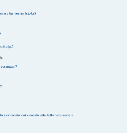
en ja vihamiesten listoilta?
?
stiketjut?
it.
 seurantaan?
a?
 esiintyvistä loukkaavista ja/tai laittomista asioista