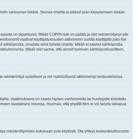
hdin salasanan
linkkiä. Seuraa ohjeita ja pääset pian kirjautumaan sisään.
 asiasta on tapahtunut. Mikäli COPPA-tuki on päällä ja
olet rekisteröitynyt alle
ufoorumit vaativat käyttäjätunnusten aktivoinnin uusilta käyttäjiltä joko itse
ait sähköpostia, noudata siinä tulleita ohjeita. Mikäli et saanut sähköpostia.
telufoorumia. Mikäli olet varma, että annoit toimivan sähköpostiosoitteen,
 rekisteröityä uudelleen ja ole mahdollisesti aktiivisempi keskusteluissa.
tiailta. Vaatimuksena on saada lapsen vanhemmilta tai huoltajalta kirjoitettu
ieheen saadaksesi neuvoja. Huomaa, että phpBB tiimi ei voi tarjota lakiapua
 ottaa rekisteröitymisen kokonaan pois käytöstä. Ota yhteys keskustelufoorumin