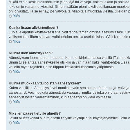
Mikäli et ole keskustelufoorumin ylläpitäjä tai valvoja. Voit muokata ja poista
joku on jo vastannut viestiisi. Siihen lisätään pieni teksti osoittamaan mu
on jo vastattu ja se ei näy, jos valvoja tai ylläpitäjä muokkaa viestiä. (Heidän 
Ylös
Kuinka lisään allekirjoutksen?
Luo allekirjoitus käyttääksesi sitä. Voit tehdä tämän omissa asetuksissasi. Kun 
valitsemalla siihen sopivan vaihtoehdon omista asetuksistasi. (Voit kuitenkin es
Ylös
Kuinka luon äänestyksen?
Äänestyksen luominen on helppoa. Kun olet kirjoittamassa viestiä (Tai muokk
Sinun tulee antaa äänestykselle otsikko ja vähintään kaksi vaihtoehtoa Lisää k
voi olla myös rajoitettu ja se riippuu keskustelufoorumin ylläpidosta.
Ylös
Kuinka muokkaan tai poistan äänestyksen?
Kuten viestitkin. Äänestystä voi muokata vain sen alkuperäinen luoja, valvoja
äänestänyt. Voit muokata äänestystä vapaasti, mutta jos joku on jo äänestänyt
äänestystuosten väärentäminen, kun äänestys on vielä voimassa.
Ylös
Miksi en pääse tietyille alueille?
Jotkut alueet voivat olla rajoitettu tietyille käyttäjille tai käyttäjäryhmille. Jotta
Ylös