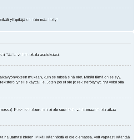
käli ylläpitäjä on näin määritellyt.
a) Täällä voit muokata asetuksiasi.
 aikavyöhykkeen mukaan, kuin se missä sinä olet. Mikäli tämä on se syy.
eröityneille käyttäjille. Joten jos et ole jo rekisteröitynyt. Nyt voisi olla
omessa). Keskustelufoorumia ei ole suuniteltu vaihtamaan tuota aikaa
sentaa haluamasi kielen. Mikäli käännöstä ei ole olemassa. Voit vapaasti kääntää