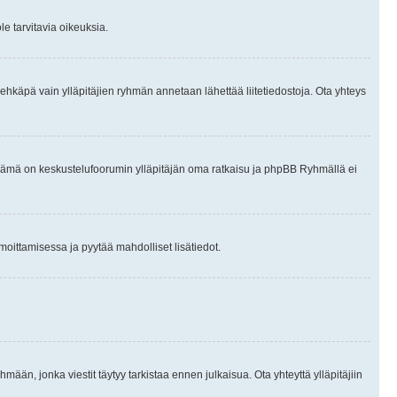
le tarvitavia oikeuksia.
tai ehkäpä vain ylläpitäjien ryhmän annetaan lähettää liitetiedostoja. Ota yhteys
en. Tämä on keskustelufoorumin ylläpitäjän oma ratkaisu ja phpBB Ryhmällä ei
ilmoittamisessa ja pyytää mahdolliset lisätiedot.
hmään, jonka viestit täytyy tarkistaa ennen julkaisua. Ota yhteyttä ylläpitäjiin