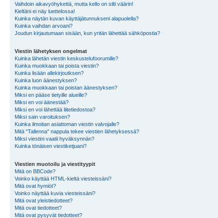
Vaihdoin aikavyöhykettä, mutta kello on silti väärin!
Kieltäni ei näy luettelossa!
Kuinka näytän kuvan käyttäjätunnukseni alapuolella?
Kuinka vaihdan arvoani?
Joudun kirjautumaan sisään, kun yritän lähettää sähköpostia?
Viestin lähetyksen ongelmat
Kuinka lähetän viestin keskustelufoorumille?
Kuinka muokkaan tai poista viestin?
Kuinka lisään allekirjoutksen?
Kuinka luon äänestyksen?
Kuinka muokkaan tai poistan äänestyksen?
Miksi en pääse tietyille alueille?
Miksi en voi äänestää?
Miksi en voi lähettää liitetiedostoa?
Miksi sain varoituksen?
Kuinka ilmoitan asiattoman viestin valvojalle?
Mitä "Tallenna" nappula tekee viestien lähetyksessä?
Miksi viestini vaatii hyväksynnän?
Kuinka tönäisen viestiketjuani?
Viestien muotoilu ja viestityypit
Mitä on BBCode?
Voinko käyttää HTML-kieltä viesteissäni?
Mitä ovat hymiöt?
Voinko näyttää kuvia viesteissäni?
Mitä ovat yleistiedotteet?
Mitä ovat tiedotteet?
Mitä ovat pysyvät tiedotteet?