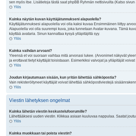
sen myös itse. Lisätietoja tästä saat phpBB Ryhmän nettisivuilta (Katso sivun 
Ylös
Kuinka näytän kuvan käyttäjätunnukseni alapuolella?
Käyttäjätunnuksesi alapuolella voi olla kaksi kuvaa Ensimmäinen liittyy arvoosi
Alapuolella voi olla suurempi kuva, joka tunnetaan Avatar-kuvana. Tämä kuva o
käyttää avataria. Sinun kannattaa kysyä ylläpitäjiltä syy.
Ylös
Kuinka vaihdan arvoani?
Yleensä et voi suoraan vaihtaa mitä arvonasi lukee. (Arvonimet näkyvät yleen
ja erottavat tietyt käyttäjät toisistaaan. Esimerkiksi valvojat ja ylläpitäjät v
Ylös
Joudun kirjautumaan sisään, kun yritän lähettää sähköpostia?
Vain rekisteröityneet käyttäjät voivat lähettää sähköpostiviestejä sisäänraken
Ylös
Viestin lähetyksen ongelmat
Kuinka lähetän viestin keskustelufoorumille?
Lähettääksesi uuden viestin. Klikkaa asiaan kuuluvaa nappulaa. Saatat joutua k
Ylös
Kuinka muokkaan tai poista viestin?