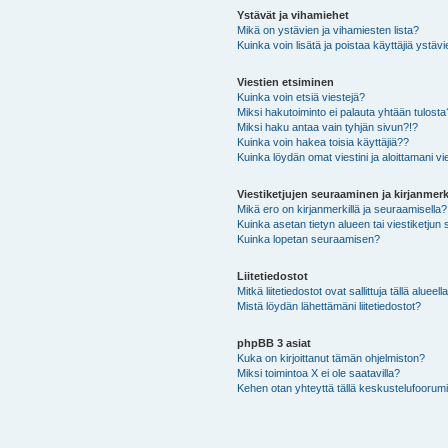
Ystävät ja vihamiehet
Mikä on ystävien ja vihamiesten lista?
Kuinka voin lisätä ja poistaa käyttäjiä ystävi
Viestien etsiminen
Kuinka voin etsiä viestejä?
Miksi hakutoiminto ei palauta yhtään tulosta
Miksi haku antaa vain tyhjän sivun?!?
Kuinka voin hakea toisia käyttäjiä??
Kuinka löydän omat viestini ja aloittamani vie
Viestiketjujen seuraaminen ja kirjanmerk
Mikä ero on kirjanmerkillä ja seuraamisella?
Kuinka asetan tietyn alueen tai viestiketjun
Kuinka lopetan seuraamisen?
Liitetiedostot
Mitkä liitetiedostot ovat sallittuja tällä alueell
Mistä löydän lähettämäni liitetiedostot?
phpBB 3 asiat
Kuka on kirjoittanut tämän ohjelmiston?
Miksi toimintoa X ei ole saatavilla?
Kehen otan yhteyttä tällä keskustelufoorumilla