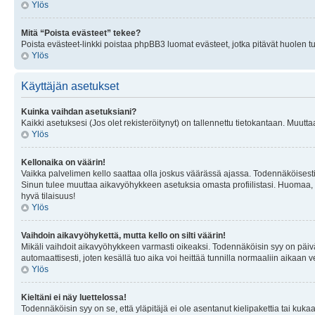
Ylös
Mitä “Poista evästeet” tekee?
Poista evästeet-linkki poistaa phpBB3 luomat evästeet, jotka pitävät huolen tunn
Ylös
Käyttäjän asetukset
Kuinka vaihdan asetuksiani?
Kaikki asetuksesi (Jos olet rekisteröitynyt) on tallennettu tietokantaan. Muutta
Ylös
Kellonaika on väärin!
Vaikka palvelimen kello saattaa olla joskus väärässä ajassa. Todennäköisesti
Sinun tulee muuttaa aikavyöhykkeen asetuksia omasta profiilistasi. Huomaa, että 
hyvä tilaisuus!
Ylös
Vaihdoin aikavyöhykettä, mutta kello on silti väärin!
Mikäli vaihdoit aikavyöhykkeen varmasti oikeaksi. Todennäköisin syy on päiv
automaattisesti, joten kesällä tuo aika voi heittää tunnilla normaaliin aikaan v
Ylös
Kieltäni ei näy luettelossa!
Todennäköisin syy on se, että yläpitäjä ei ole asentanut kielipakettia tai kuka