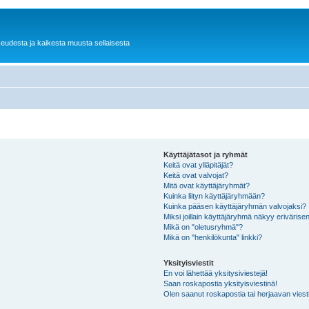
keudesta ja kaikesta muusta sellaisesta
Käyttäjätasot ja ryhmät
Keitä ovat ylläpitäjät?
Keitä ovat valvojat?
Mitä ovat käyttäjäryhmät?
Kuinka liityn käyttäjäryhmään?
Kuinka pääsen käyttäjäryhmän valvojaksi?
Miksi joillain käyttäjäryhmä näkyy erivärise
Mikä on "oletusryhmä"?
Mikä on "henkilökunta" linkki?
Yksityisviestit
En voi lähettää yksitysiviestejä!
Saan roskapostia yksityisviestinä!
Olen saanut roskapostia tai herjaavan viesti