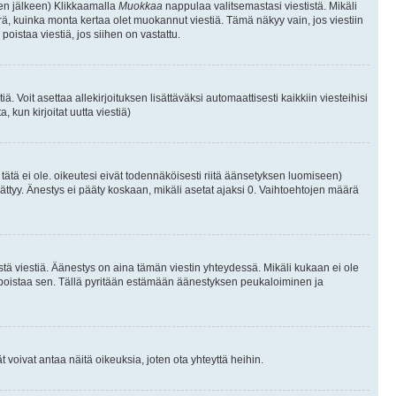
isen jälkeen) Klikkaamalla
Muokkaa
nappulaa valitsemastasi viestistä. Mikäli
, kuinka monta kertaa olet muokannut viestiä. Tämä näkyy vain, jos viestiin
poistaa viestiä, jos siihen on vastattu.
iä. Voit asettaa allekirjoituksen lisättäväksi automaattisesti kaikkiin viesteihisi
 kun kirjoitat uutta viestiä)
i tätä ei ole. oikeutesi eivät todennäköisesti riitä äänsetyksen luomiseen)
ättyy. Änestys ei pääty koskaan, mikäli asetat ajaksi 0. Vaihtoehtojen määrä
stä viestiä. Äänestys on aina tämän viestin yhteydessä. Mikäli kukaan ei ole
tai poistaa sen. Tällä pyritään estämään äänestyksen peukaloiminen ja
täjät voivat antaa näitä oikeuksia, joten ota yhteyttä heihin.