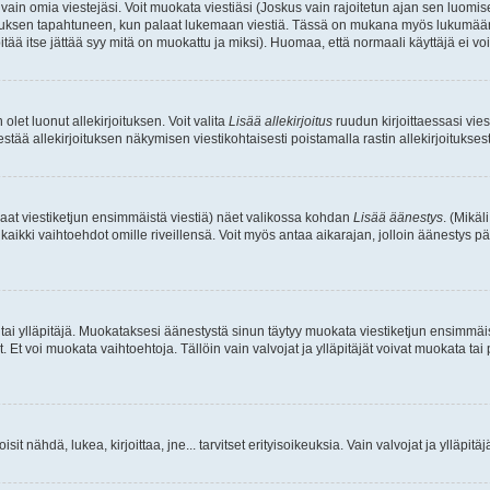
a vain omia viestejäsi. Voit muokata viestiäsi (Joskus vain rajoitetun ajan sen luom
okkauksen tapahtuneen, kun palaat lukemaan viestiä. Tässä on mukana myös lukumäärä
pitää itse jättää syy mitä on muokattu ja miksi). Huomaa, että normaali käyttäjä ei voi 
olet luonut allekirjoituksen. Voit valita
Lisää allekirjoitus
ruudun kirjoittaessasi viest
tää allekirjoituksen näkymisen viestikohtaisesti poistamalla rastin allekirjoituksesta,
aat viestiketjun ensimmäistä viestiä) näet valikossa kohdan
Lisää äänestys
. (Mikäl
aikki vaihtoehdot omille riveillensä. Voit myös antaa aikarajan, jolloin äänestys pä
 tai ylläpitäjä. Muokataksesi äänestystä sinun täytyy muokata viestiketjun ensimmäi
. Et voi muokata vaihtoehtoja. Tällöin vain valvojat ja ylläpitäjät voivat muokata 
 voisit nähdä, lukea, kirjoittaa, jne... tarvitset erityisoikeuksia. Vain valvojat ja ylläpi