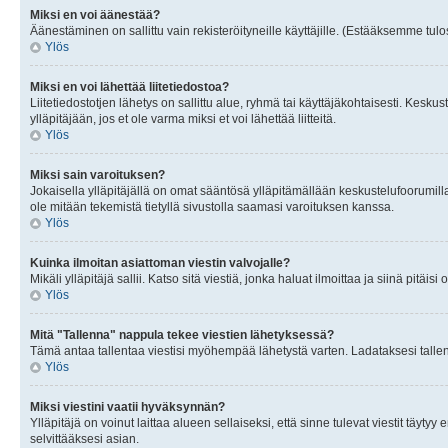
Miksi en voi äänestää?
Äänestäminen on sallittu vain rekisteröityneille käyttäjille. (Estääksemme tulos
Ylös
Miksi en voi lähettää liitetiedostoa?
Liitetiedostotjen lähetys on sallittu alue, ryhmä tai käyttäjäkohtaisesti. Keskus
ylläpitäjään, jos et ole varma miksi et voi lähettää liitteitä.
Ylös
Miksi sain varoituksen?
Jokaisella ylläpitäjällä on omat sääntösä ylläpitämällään keskustelufoorumilla
ole mitään tekemistä tietyllä sivustolla saamasi varoituksen kanssa.
Ylös
Kuinka ilmoitan asiattoman viestin valvojalle?
Mikäli ylläpitäjä sallii. Katso sitä viestiä, jonka haluat ilmoittaa ja siinä pitä
Ylös
Mitä "Tallenna" nappula tekee viestien lähetyksessä?
Tämä antaa tallentaa viestisi myöhempää lähetystä varten. Ladataksesi tallenn
Ylös
Miksi viestini vaatii hyväksynnän?
Ylläpitäjä on voinut laittaa alueen sellaiseksi, että sinne tulevat viestit täyty
selvittääksesi asian.